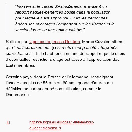
“
Vaxzevria, le vaccin d’AstraZeneca, maintient un
rapport risques-bénéfices positif dans la population
pour laquelle il est approuvé. Chez les personnes
âgées, les avantages l’emportent sur les risques et la
vaccination reste une option valable.
”
Sollicité par
l’agence de presse Reuters
, Marco Cavaleri affirme
que “
malheureusement,
[ses]
mots n’ont pas été interprétés
correctement
”. Et le haut fonctionnaire de rappeler que le choix
d’éventuelles restrictions d’âge est laissé à l’appréciation des
États membres.
Certains pays, dont la France et l’Allemagne, restreignent
l’usage aux plus de 55 ans ou 60 ans, quand d’autres ont
définitivement abandonné son utilisation, comme le
Danemark. »
[
1
]
https://europa.eu/european-union/about-
eu/agencies/ema_fr