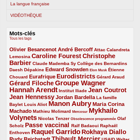
La langue française
VIDÉOTHÈQUE
Mots-clés
Tous les tags
Olivier Besancenot
André Bercoff
3/5
3/5
2/5
Attac
Calandreta
Caroline Fourest
Christophe
2/5
4/5
Lemosina
Barbier
4/5
2/5
2/5
Claude Mademba Sy
Collège des Bernardins
Edward Snowden
Daesh
2/5
2/5
3/5
1/5
Dépakine
Étienne
Elon Musk
Eurodistricts
2/5
3/5
4/5
2/5
Eurafrique
Chouard
Gérard Araud
Groupe Wagner
Gérard Filoche
4/5
5/5
Hannah Arendt
Jean Coutrot
5/5
2/5
4/5
Institut Iliade
Jean Hennessy
4/5
3/5
Jordan Bardella
La famille
Manon Aubry
2/5
2/5
5/5
Maria Corina
Baylet
Louis Aliot
Mykhailo
Machado
3/5
2/5
1/5
Mathieu Molimard
Mercosur
Volynets
5/5
2/5
1/5
Nicolas Tenzer
Olaf
Obsolescence programmée
Passe vaccinal
2/5
4/5
2/5
Scholz
Raïf Badaoui
Raphaël
Raquel Garrido
Rokhaya Diallo
2/5
5/5
4/5
Enthoven
Thibault Mercier
Rudy Reichstadt
3/5
4/5
2/5
USAID
Walter