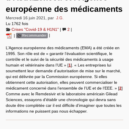
européenne des médicaments
Systèmes & société sous contrôle
Mercredi 16 juin 2021
,
par
J.G.
Nouvelles de l’antirépublique
Lu 1762 fois
Crises "Covid-19 & H1N1"
|
2
|
Crises "Covid-19 & H1N1"
|
|
Recommander
Guerre en Ukraine
L’Agence européenne des médicaments (EMA) a été créée en
1995. Son rôle est de « garantir l’évaluation scientifique, le
contrôle et le suivi de la sécurité des médicaments à usage
humain et vétérinaire dans l’UE »
[
1
]
. « Les entreprises lui
soumettent leur demande d’autorisation de mise sur le marché,
qui est délivrée par la Commission européenne. Si elles
obtiennent cette autorisation, elles peuvent commercialiser le
médicament concerné dans l’ensemble de l’UE et de l’EEE. »
[
2
]
Comme avec le Remdesivir et le laboratoire américain Gilead
Sciences, essayons d’établir une chronologie qui devra sans
doute être complétée car il est difficile d’imaginer que toutes les
informations ne puissent pas nous échapper.