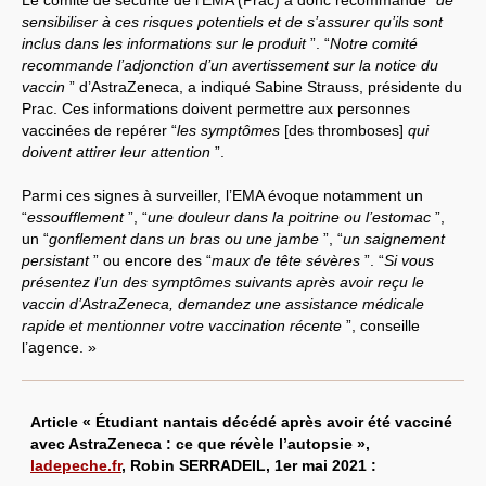
Le comité de sécurité de l’EMA (Prac) a donc recommandé “
de
sensibiliser à ces risques potentiels et de s’assurer qu’ils sont
inclus dans les informations sur le produit
”. “
Notre comité
recommande l’adjonction d’un avertissement sur la notice du
vaccin
” d’AstraZeneca, a indiqué Sabine Strauss, présidente du
Prac. Ces informations doivent permettre aux personnes
vaccinées de repérer “
les symptômes
[des thromboses]
qui
doivent attirer leur attention
”.
Parmi ces signes à surveiller, l’EMA évoque notamment un
“
essoufflement
”, “
une douleur dans la poitrine ou l’estomac
”,
un “
gonflement dans un bras ou une jambe
”, “
un saignement
persistant
” ou encore des “
maux de tête sévères
”. “
Si vous
présentez l’un des symptômes suivants après avoir reçu le
vaccin d’AstraZeneca, demandez une assistance médicale
rapide et mentionner votre vaccination récente
”, conseille
l’agence. »
Article « Étudiant nantais décédé après avoir été vacciné
avec AstraZeneca : ce que révèle l’autopsie »,
ladepeche.fr
, Robin SERRADEIL, 1er mai 2021 :