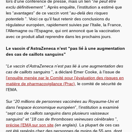
lors d’une conférence de presse, mais un lien “
ne peut être
exclu définitivement
”. Après enquête, l’institution a estimé que
les “
avantages
” de ce vaccin vont “
au-delà des risques
potentiels
”. Voici ce qu’il faut retenir des conclusions du
régulateur européen, rapidement suivies par l’Italie, la France,
l’Allemagne ou l’Espagne, qui ont annoncé que la vaccination
avec ce produit allait reprendre dans les prochains jours.
Le vaccin d’AstraZeneca n’est “pas lié à une augmentation
des cas de caillots sanguins”
“
Le vaccin d’AstraZeneca n’est pas lié à une augmentation des
cas de caillots sanguins
”, a déclaré Emer Cooke, à l’issue de
l’enquête menée par le Comité pour l’évaluation des risques en
matière de pharmacovigilance (Prac)
, le comité de sécurité de
l’EMA.
Sur “
20 millions de personnes vaccinées au Royaume-Uni et
dans l’espace économique européen
”, l’institution a examiné
“
sept cas de caillots sanguins dans plusieurs vaisseaux
sanguins
” et “
18 cas de thromboses veineuses cérébrales
”,
précise l’EMA sur son site
(en anglais)
. La plupart de ces cas
ont été repérés chez des personnes de moins de 55 ans, dont