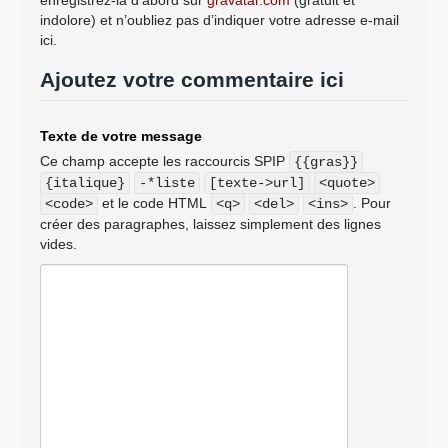
enregistrez-la d’abord sur
gravatar.com
(gratuit et
indolore) et n’oubliez pas d’indiquer votre adresse e-mail
ici.
Ajoutez votre commentaire ici
Texte de votre message
Ce champ accepte les raccourcis SPIP
{{gras}}
{italique}
-*liste
[texte->url]
<quote>
et le code HTML
. Pour
<code>
<q>
<del>
<ins>
créer des paragraphes, laissez simplement des lignes
vides.