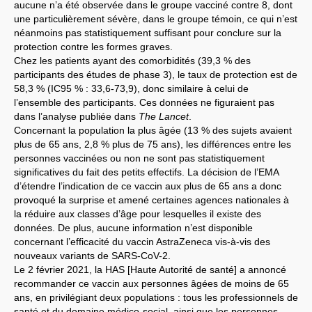
aucune n’a été observée dans le groupe vacciné contre 8, dont
une particulièrement sévère, dans le groupe témoin, ce qui n’est
néanmoins pas statistiquement suffisant pour conclure sur la
protection contre les formes graves.
Chez les patients ayant des comorbidités (39,3 % des
participants des études de phase 3), le taux de protection est de
58,3 % (IC95 % : 33,6-73,9), donc similaire à celui de
l’ensemble des participants. Ces données ne figuraient pas
dans l’analyse publiée dans
The Lancet
.
Concernant la population la plus âgée (13 % des sujets avaient
plus de 65 ans, 2,8 % plus de 75 ans), les différences entre les
personnes vaccinées ou non ne sont pas statistiquement
significatives du fait des petits effectifs. La décision de l’EMA
d’étendre l’indication de ce vaccin aux plus de 65 ans a donc
provoqué la surprise et amené certaines agences nationales à
la réduire aux classes d’âge pour lesquelles il existe des
données. De plus, aucune information n’est disponible
concernant l’efficacité du vaccin AstraZeneca vis-à-vis des
nouveaux variants de SARS-CoV-2.
Le 2 février 2021, la HAS [Haute Autorité de santé] a annoncé
recommander ce vaccin aux personnes âgées de moins de 65
ans, en privilégiant deux populations : tous les professionnels de
santé et du domaine médico-social, ainsi que les personnes