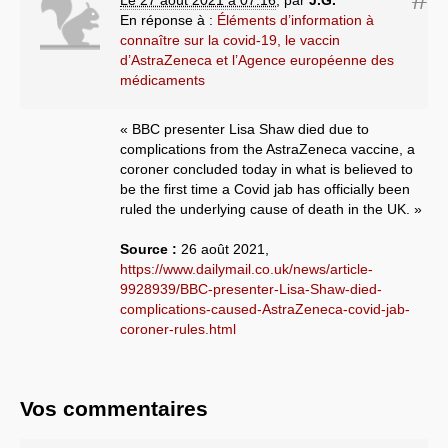
Le 27 août 2021 à 07:16
,
par
J.G.
En réponse à :
Éléments d’information à
connaître sur la covid-19, le vaccin
d’AstraZeneca et l’Agence européenne des
médicaments
« BBC presenter Lisa Shaw died due to
complications from the AstraZeneca vaccine, a
coroner concluded today in what is believed to
be the first time a Covid jab has officially been
ruled the underlying cause of death in the UK. »
Source :
26 août 2021,
https://www.dailymail.co.uk/news/article-
9928939/BBC-presenter-Lisa-Shaw-died-
complications-caused-AstraZeneca-covid-jab-
coroner-rules.html
Vos commentaires