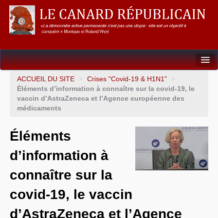
Dossiers
ACCUEIL DU SITE
>
Crises "Covid-19 & H1N1"
>
Éléments d’information à connaître sur la covid-19, le
L’Union européenne
vaccin d’AstraZeneca et l’Agence européenne des
médicaments
Points de repères
Éléments
Un éléphant, ça trompe énormément !
d’information à
Gouvernance mondiale & mondialisation
connaître sur la
International
covid-19, le vaccin
Résistances
d’AstraZeneca et l’Agence
L’Empire américain