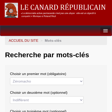
Dossiers
ACCUEIL DU SITE
>
Mots-clés
L’Union européenne
Recherche par mots-clés
Points de repères
Un éléphant, ça trompe énormément !
Choisir un premier mot (obligatoire)
Gouvernance mondiale & mondialisation
International
Choisir un deuxième mot (optionnel)
Résistances
L’Empire américain
Choisir un troisième mot (optionnel)