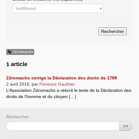
Systèmes & société sous contrôle
Nouvelles de l’antirépublique
Crises "Covid-19 & H1N1"
Guerre en Ukraine
Zéromacho
1 article
Zéromacho corrige la Déclaration des droits de 1789
2 avril 2016
,
par
Florence Gauthier
L’Association Zéromacho a réécrit le texte de la Déclaration des
droits de l’homme et du citoyen (…)
Rechercher :
>>