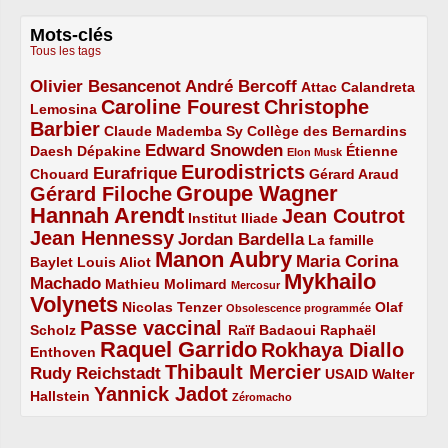
Mots-clés
Tous les tags
Olivier Besancenot
André Bercoff
3/5
3/5
2/5
Attac
Calandreta
Caroline Fourest
Christophe
2/5
4/5
Lemosina
Barbier
4/5
2/5
2/5
Claude Mademba Sy
Collège des Bernardins
Edward Snowden
Daesh
2/5
2/5
3/5
1/5
Dépakine
Étienne
Elon Musk
Eurodistricts
2/5
3/5
4/5
2/5
Eurafrique
Chouard
Gérard Araud
Groupe Wagner
Gérard Filoche
4/5
5/5
Hannah Arendt
Jean Coutrot
5/5
2/5
4/5
Institut Iliade
Jean Hennessy
4/5
3/5
Jordan Bardella
La famille
Manon Aubry
2/5
2/5
5/5
Maria Corina
Baylet
Louis Aliot
Mykhailo
Machado
3/5
2/5
1/5
Mathieu Molimard
Mercosur
Volynets
5/5
2/5
1/5
Nicolas Tenzer
Olaf
Obsolescence programmée
Passe vaccinal
2/5
4/5
2/5
Scholz
Raïf Badaoui
Raphaël
Raquel Garrido
Rokhaya Diallo
2/5
5/5
4/5
Enthoven
Thibault Mercier
Rudy Reichstadt
3/5
4/5
2/5
USAID
Walter
Yannick Jadot
2/5
4/5
1/5
Hallstein
Zéromacho