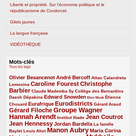
Liberté et propriété. Sur l’économie politique et le
républicanisme de Condorcet
Gilets jaunes
La langue française
VIDÉOTHÈQUE
Mots-clés
Tous les tags
Olivier Besancenot
André Bercoff
3/5
3/5
2/5
Attac
Calandreta
Caroline Fourest
Christophe
2/5
4/5
Lemosina
Barbier
4/5
2/5
2/5
Claude Mademba Sy
Collège des Bernardins
Edward Snowden
Daesh
2/5
2/5
3/5
1/5
Dépakine
Étienne
Elon Musk
Eurodistricts
2/5
3/5
4/5
2/5
Eurafrique
Chouard
Gérard Araud
Groupe Wagner
Gérard Filoche
4/5
5/5
Hannah Arendt
Jean Coutrot
5/5
2/5
4/5
Institut Iliade
Jean Hennessy
4/5
3/5
Jordan Bardella
La famille
Manon Aubry
2/5
2/5
5/5
Maria Corina
Baylet
Louis Aliot