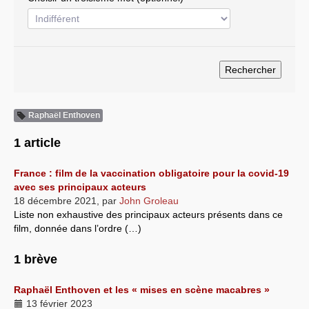
Systèmes & société sous contrôle
Nouvelles de l’antirépublique
Crises "Covid-19 & H1N1"
Guerre en Ukraine
Raphaël Enthoven
1 article
France : film de la vaccination obligatoire pour la covid-19
avec ses principaux acteurs
18 décembre 2021
,
par
John Groleau
Liste non exhaustive des principaux acteurs présents dans ce
film, donnée dans l’ordre (…)
1 brève
Raphaël Enthoven et les « mises en scène macabres »
13 février 2023