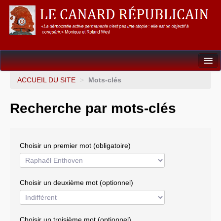
Dossiers
ACCUEIL DU SITE
>
Mots-clés
L’Union européenne
Recherche par mots-clés
Points de repères
Un éléphant, ça trompe énormément !
Choisir un premier mot (obligatoire)
Gouvernance mondiale & mondialisation
International
Choisir un deuxième mot (optionnel)
Résistances
L’Empire américain
Choisir un troisième mot (optionnel)