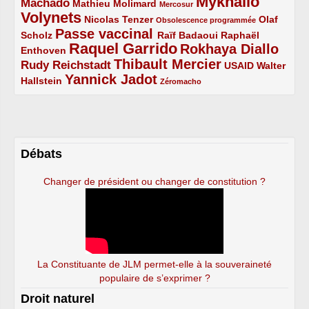
Mykhailo
Machado
3/5
2/5
1/5
Mathieu Molimard
Mercosur
Volynets
5/5
2/5
1/5
Nicolas Tenzer
Olaf
Obsolescence programmée
Passe vaccinal
2/5
4/5
2/5
Scholz
Raïf Badaoui
Raphaël
Raquel Garrido
Rokhaya Diallo
2/5
5/5
4/5
Enthoven
Thibault Mercier
Rudy Reichstadt
3/5
4/5
2/5
USAID
Walter
Yannick Jadot
2/5
4/5
1/5
Hallstein
Zéromacho
Débats
Changer de président ou changer de constitution ?
La Constituante de JLM permet-elle à la souveraineté
populaire de s’exprimer ?
Droit naturel