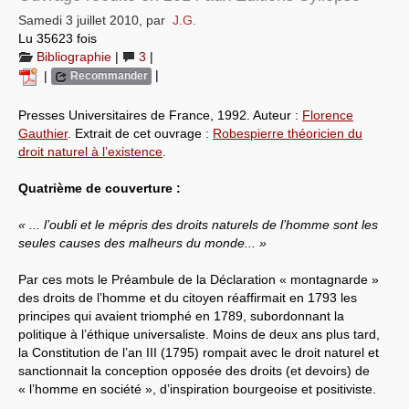
Samedi 3 juillet 2010
,
par
J.G.
Systèmes & société sous contrôle
Lu 35623 fois
Bibliographie
|
3
|
Nouvelles de l’antirépublique
|
|
Recommander
Crises "Covid-19 & H1N1"
Presses Universitaires de France, 1992. Auteur :
Florence
Gauthier
. Extrait de cet ouvrage :
Robespierre théoricien du
Guerre en Ukraine
droit naturel à l’existence
.
Quatrième de couverture :
« ... l’oubli et le mépris des droits naturels de l’homme sont les
seules causes des malheurs du monde... »
Par ces mots le Préambule de la Déclaration « montagnarde »
des droits de l’homme et du citoyen réaffirmait en 1793 les
principes qui avaient triomphé en 1789, subordonnant la
politique à l’éthique universaliste. Moins de deux ans plus tard,
la Constitution de l’an III (1795) rompait avec le droit naturel et
sanctionnait la conception opposée des droits (et devoirs) de
« l’homme en société », d’inspiration bourgeoise et positiviste.