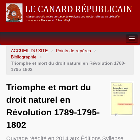
Dossiers
ACCUEIL DU SITE
>
Points de repères
>
Bibliographie
>
L’Union européenne
Triomphe et mort du droit naturel en Révolution 1789-
1795-1802
Points de repères
Triomphe et mort du
Un éléphant, ça trompe énormément !
droit naturel en
Gouvernance mondiale & mondialisation
Révolution 1789-1795-
International
1802
Résistances
L’Empire américain
Ouvrage réédité en 2014 aux Éditions Syllepse