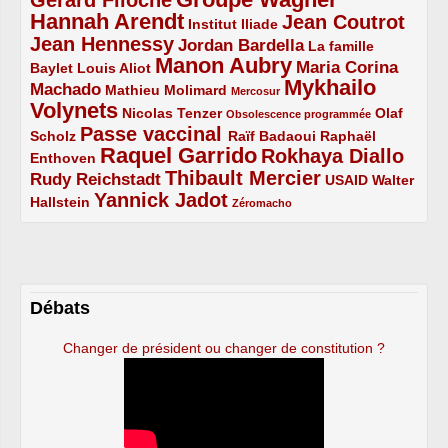
Hannah Arendt
Jean Coutrot
5/5
2/5
4/5
Institut Iliade
Jean Hennessy
4/5
3/5
Jordan Bardella
La famille
Manon Aubry
2/5
2/5
5/5
Maria Corina
Baylet
Louis Aliot
Mykhailo
Machado
3/5
2/5
1/5
Mathieu Molimard
Mercosur
Volynets
5/5
2/5
1/5
Nicolas Tenzer
Olaf
Obsolescence programmée
Passe vaccinal
2/5
4/5
2/5
Scholz
Raïf Badaoui
Raphaël
Raquel Garrido
Rokhaya Diallo
2/5
5/5
4/5
Enthoven
Thibault Mercier
Rudy Reichstadt
3/5
4/5
2/5
USAID
Walter
Yannick Jadot
2/5
4/5
1/5
Hallstein
Zéromacho
Débats
Changer de président ou changer de constitution ?