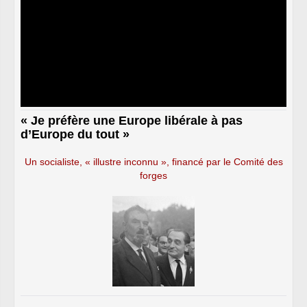
« Je préfère une Europe libérale à pas
d’Europe du tout »
Un socialiste, « illustre inconnu », financé par le Comité des
forges