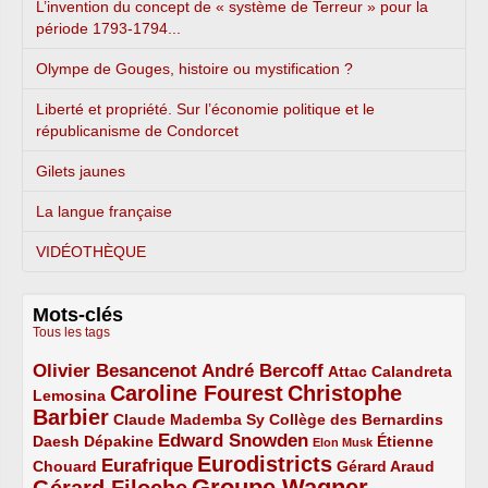
L’invention du concept de « système de Terreur » pour la
période 1793-1794...
Olympe de Gouges, histoire ou mystification ?
Liberté et propriété. Sur l’économie politique et le
républicanisme de Condorcet
Gilets jaunes
La langue française
VIDÉOTHÈQUE
Mots-clés
Tous les tags
Olivier Besancenot
André Bercoff
3/5
3/5
2/5
Attac
Calandreta
Caroline Fourest
Christophe
2/5
4/5
Lemosina
Barbier
4/5
2/5
2/5
Claude Mademba Sy
Collège des Bernardins
Edward Snowden
Daesh
2/5
2/5
3/5
1/5
Dépakine
Étienne
Elon Musk
Eurodistricts
2/5
3/5
4/5
2/5
Eurafrique
Chouard
Gérard Araud
Groupe Wagner
Gérard Filoche
4/5
5/5