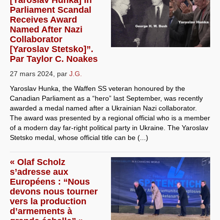
Parliament Scandal
Receives Award
Named After Nazi
Collaborator
[Yaroslav Stetsko]”.
Par Taylor C. Noakes
27 mars 2024
,
par
J.G.
Yaroslav Hunka, the Waffen SS veteran honoured by the
Canadian Parliament as a “hero” last September, was recently
awarded a medal named after a Ukrainian Nazi collaborator.
The award was presented by a regional official who is a member
of a modern day far-right political party in Ukraine. The Yaroslav
Stetsko medal, whose official title can be (...)
« Olaf Scholz
s’adresse aux
Européens : “Nous
devons nous tourner
vers la production
d’armements à