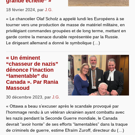
grande échelle” »
18 février 2024
,
par
J.G.
« Le chancelier Olaf Scholz a appelé lundi les Européens à se
tourner vers une production de masse de matériel militaire, en
privilégiant commandes groupées et de long terme, mettant en
garde contre la menace durable représentée par la Russie.
Le dirigeant allemand a donné le symbolique (…)
« Un éminent
“chasseur de nazis”
dénonce l’inaction
“lamentable” du
Canada ». Par Rania
Massoud
30 décembre 2023
,
par
J.G.
« Ottawa a beau s’excuser après le scandale provoqué par
l’hommage rendu à un vétéran ukrainien ayant combattu avec
les nazis pendant la Seconde Guerre mondiale, le Canada
devrait “avoir honte” de ses efforts “lamentables” dans la traque
de criminels de guerre, estime Efraïm Zuroff, directeur du (…)