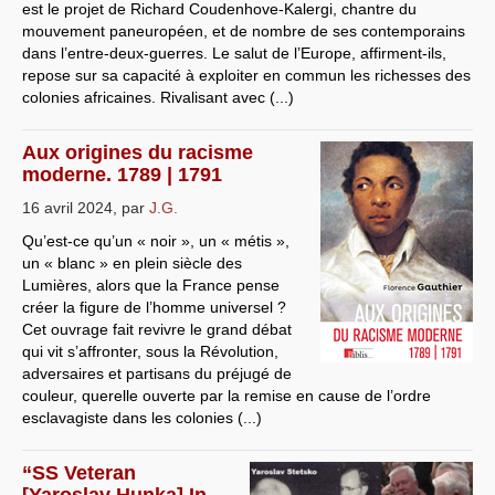
est le projet de Richard Coudenhove-Kalergi, chantre du
mouvement paneuropéen, et de nombre de ses contemporains
dans l’entre-deux-guerres. Le salut de l’Europe, affirment-ils,
repose sur sa capacité à exploiter en commun les richesses des
colonies africaines. Rivalisant avec (...)
Aux origines du racisme
moderne. 1789 | 1791
16 avril 2024
,
par
J.G.
Qu’est-ce qu’un « noir », un « métis »,
un « blanc » en plein siècle des
Lumières, alors que la France pense
créer la figure de l’homme universel ?
Cet ouvrage fait revivre le grand débat
qui vit s’affronter, sous la Révolution,
adversaires et partisans du préjugé de
couleur, querelle ouverte par la remise en cause de l’ordre
esclavagiste dans les colonies (...)
“SS Veteran
[Yaroslav Hunka] In