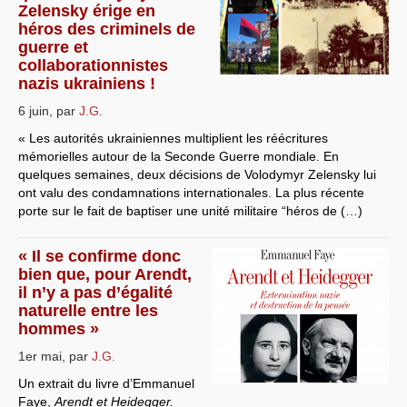
Zelensky érige en
Systèmes & société sous contrôle
héros des criminels de
guerre et
Nouvelles de l’antirépublique
collaborationnistes
nazis ukrainiens !
Crises "Covid-19 & H1N1"
6 juin
,
par
J.G.
Guerre en Ukraine
« Les autorités ukrainiennes multiplient les réécritures
mémorielles autour de la Seconde Guerre mondiale. En
quelques semaines, deux décisions de Volodymyr Zelensky lui
ont valu des condamnations internationales. La plus récente
porte sur le fait de baptiser une unité militaire “héros de (…)
« Il se confirme donc
bien que, pour Arendt,
il n’y a pas d’égalité
naturelle entre les
hommes »
1er mai
,
par
J.G.
Un extrait du livre d’Emmanuel
Faye,
Arendt et Heidegger.