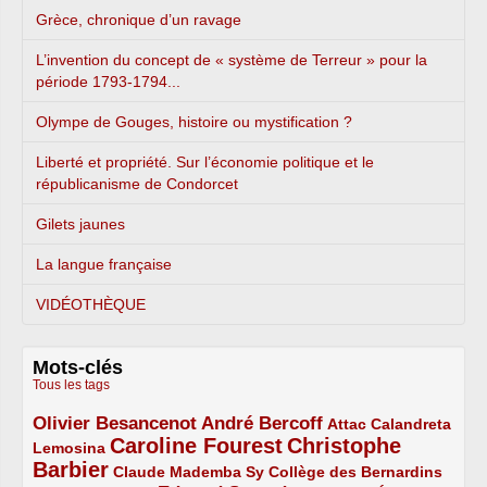
Grèce, chronique d’un ravage
L’invention du concept de « système de Terreur » pour la
période 1793-1794...
Olympe de Gouges, histoire ou mystification ?
Liberté et propriété. Sur l’économie politique et le
républicanisme de Condorcet
Gilets jaunes
La langue française
VIDÉOTHÈQUE
Mots-clés
Tous les tags
Olivier Besancenot
André Bercoff
3/5
3/5
2/5
Attac
Calandreta
Caroline Fourest
Christophe
2/5
4/5
Lemosina
Barbier
4/5
2/5
2/5
Claude Mademba Sy
Collège des Bernardins