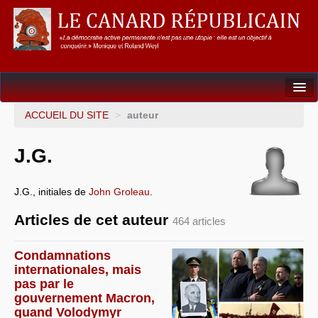
Dossiers
ACCUEIL DU SITE
>
auteur
L’Union européenne
J.G.
Points de repères
J.G., initiales de
John Groleau
.
Un éléphant, ça trompe énormément !
Articles de cet auteur
464 articles
Gouvernance mondiale & mondialisation
International
Condamnations
internationales, mais
Résistances
pas par le
gouvernement Macron,
L’Empire américain
quand Volodymyr