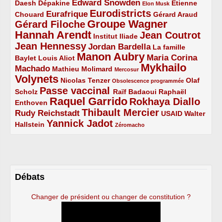
Edward Snowden
Daesh
2/5
2/5
3/5
1/5
Dépakine
Étienne
Elon Musk
Eurodistricts
2/5
3/5
4/5
2/5
Eurafrique
Chouard
Gérard Araud
Groupe Wagner
Gérard Filoche
4/5
5/5
Hannah Arendt
Jean Coutrot
5/5
2/5
4/5
Institut Iliade
Jean Hennessy
4/5
3/5
Jordan Bardella
La famille
Manon Aubry
2/5
2/5
5/5
Maria Corina
Baylet
Louis Aliot
Mykhailo
Machado
3/5
2/5
1/5
Mathieu Molimard
Mercosur
Volynets
5/5
2/5
1/5
Nicolas Tenzer
Olaf
Obsolescence programmée
Passe vaccinal
2/5
4/5
2/5
Scholz
Raïf Badaoui
Raphaël
Raquel Garrido
Rokhaya Diallo
2/5
5/5
4/5
Enthoven
Thibault Mercier
Rudy Reichstadt
3/5
4/5
2/5
USAID
Walter
Yannick Jadot
2/5
4/5
1/5
Hallstein
Zéromacho
Débats
Changer de président ou changer de constitution ?