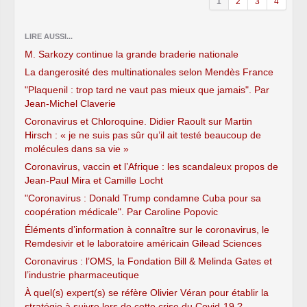
1
2
3
4
LIRE AUSSI...
M. Sarkozy continue la grande braderie nationale
La dangerosité des multinationales selon Mendès France
"Plaquenil : trop tard ne vaut pas mieux que jamais". Par
Jean-Michel Claverie
Coronavirus et Chloroquine. Didier Raoult sur Martin
Hirsch : « je ne suis pas sûr qu’il ait testé beaucoup de
molécules dans sa vie »
Coronavirus, vaccin et l’Afrique : les scandaleux propos de
Jean-Paul Mira et Camille Locht
"Coronavirus : Donald Trump condamne Cuba pour sa
coopération médicale". Par Caroline Popovic
Éléments d’information à connaître sur le coronavirus, le
Remdesivir et le laboratoire américain Gilead Sciences
Coronavirus : l’OMS, la Fondation Bill & Melinda Gates et
l’industrie pharmaceutique
À quel(s) expert(s) se réfère Olivier Véran pour établir la
stratégie à suivre lors de cette crise du Covid-19 ?