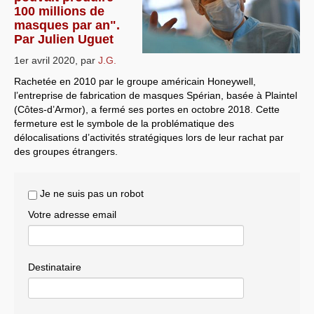
100 millions de
Systèmes & société sous contrôle
masques par an".
Par Julien Uguet
Nouvelles de l’antirépublique
1er avril 2020
,
par
J.G.
Crises "Covid-19 & H1N1"
Rachetée en 2010 par le groupe américain Honeywell,
l’entreprise de fabrication de masques Spérian, basée à Plaintel
Guerre en Ukraine
(Côtes-d’Armor), a fermé ses portes en octobre 2018. Cette
fermeture est le symbole de la problématique des
délocalisations d’activités stratégiques lors de leur rachat par
des groupes étrangers.
Je ne suis pas un robot
Votre adresse email
Destinataire