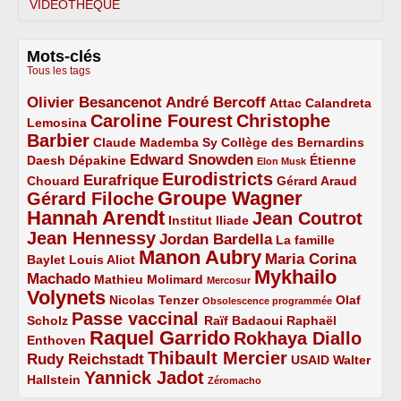
VIDÉOTHÈQUE
Mots-clés
Tous les tags
Olivier Besancenot
André Bercoff
3/5
3/5
2/5
Attac
Calandreta
Caroline Fourest
Christophe
2/5
4/5
Lemosina
Barbier
4/5
2/5
2/5
Claude Mademba Sy
Collège des Bernardins
Edward Snowden
Daesh
2/5
2/5
3/5
1/5
Dépakine
Étienne
Elon Musk
Eurodistricts
2/5
3/5
4/5
2/5
Eurafrique
Chouard
Gérard Araud
Groupe Wagner
Gérard Filoche
4/5
5/5
Hannah Arendt
Jean Coutrot
5/5
2/5
4/5
Institut Iliade
Jean Hennessy
4/5
3/5
Jordan Bardella
La famille
Manon Aubry
2/5
2/5
5/5
Maria Corina
Baylet
Louis Aliot
Mykhailo
Machado
3/5
2/5
1/5
Mathieu Molimard
Mercosur
Volynets
5/5
2/5
1/5
Nicolas Tenzer
Olaf
Obsolescence programmée
Passe vaccinal
2/5
4/5
2/5
Scholz
Raïf Badaoui
Raphaël
Raquel Garrido
Rokhaya Diallo
2/5
5/5
4/5
Enthoven
Thibault Mercier
Rudy Reichstadt
3/5
4/5
2/5
USAID
Walter
Yannick Jadot
2/5
4/5
1/5
Hallstein
Zéromacho