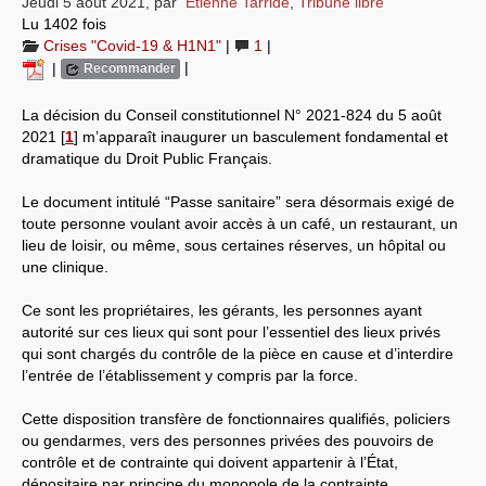
Jeudi 5 août 2021
,
par
Étienne Tarride
,
Tribune libre
Lu 1402 fois
Systèmes & société sous contrôle
Crises "Covid-19 & H1N1"
|
1
|
|
|
Recommander
Nouvelles de l’antirépublique
La décision du Conseil constitutionnel N° 2021-824 du 5 août
Crises "Covid-19 & H1N1"
2021
[
1
]
m’apparaît inaugurer un basculement fondamental et
dramatique du Droit Public Français.
Guerre en Ukraine
Le document intitulé “Passe sanitaire” sera désormais exigé de
toute personne voulant avoir accès à un café, un restaurant, un
lieu de loisir, ou même, sous certaines réserves, un hôpital ou
une clinique.
Ce sont les propriétaires, les gérants, les personnes ayant
autorité sur ces lieux qui sont pour l’essentiel des lieux privés
qui sont chargés du contrôle de la pièce en cause et d’interdire
l’entrée de l’établissement y compris par la force.
Cette disposition transfère de fonctionnaires qualifiés, policiers
ou gendarmes, vers des personnes privées des pouvoirs de
contrôle et de contrainte qui doivent appartenir à l’État,
dépositaire par principe du monopole de la contrainte