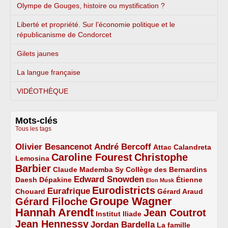
Olympe de Gouges, histoire ou mystification ?
Liberté et propriété. Sur l’économie politique et le
républicanisme de Condorcet
Gilets jaunes
La langue française
VIDÉOTHÈQUE
Mots-clés
Tous les tags
Olivier Besancenot
André Bercoff
3/5
3/5
2/5
Attac
Calandreta
Caroline Fourest
Christophe
2/5
4/5
Lemosina
Barbier
4/5
2/5
2/5
Claude Mademba Sy
Collège des Bernardins
Edward Snowden
Daesh
2/5
2/5
3/5
1/5
Dépakine
Étienne
Elon Musk
Eurodistricts
2/5
3/5
4/5
2/5
Eurafrique
Chouard
Gérard Araud
Groupe Wagner
Gérard Filoche
4/5
5/5
Hannah Arendt
Jean Coutrot
5/5
2/5
4/5
Institut Iliade
Jean Hennessy
4/5
3/5
Jordan Bardella
La famille