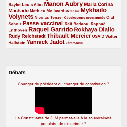
Manon Aubry
2/5
2/5
5/5
Maria Corina
Baylet
Louis Aliot
Mykhailo
Machado
3/5
2/5
1/5
Mathieu Molimard
Mercosur
Volynets
5/5
2/5
1/5
Nicolas Tenzer
Olaf
Obsolescence programmée
Passe vaccinal
2/5
4/5
2/5
Scholz
Raïf Badaoui
Raphaël
Raquel Garrido
Rokhaya Diallo
2/5
5/5
4/5
Enthoven
Thibault Mercier
Rudy Reichstadt
3/5
4/5
2/5
USAID
Walter
Yannick Jadot
2/5
4/5
1/5
Hallstein
Zéromacho
Débats
Changer de président ou changer de constitution ?
La Constituante de JLM permet-elle à la souveraineté
populaire de s’exprimer ?