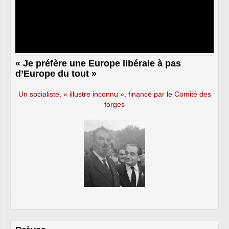
« Je préfère une Europe libérale à pas
d’Europe du tout »
Un socialiste, « illustre inconnu », financé par le Comité des
forges