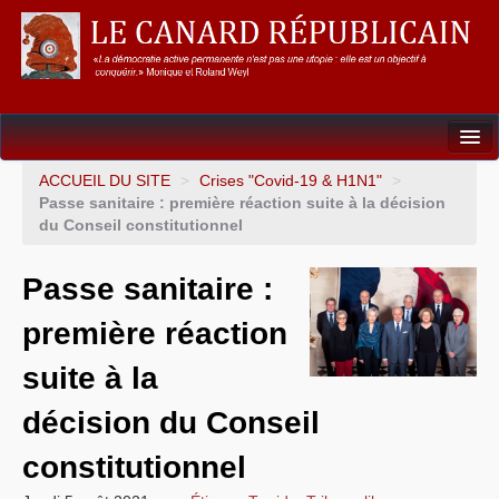
Dossiers
ACCUEIL DU SITE
>
Crises "Covid-19 & H1N1"
>
Passe sanitaire : première réaction suite à la décision
L’Union européenne
du Conseil constitutionnel
Points de repères
Passe sanitaire :
Un éléphant, ça trompe énormément !
première réaction
Gouvernance mondiale & mondialisation
suite à la
International
décision du Conseil
Résistances
constitutionnel
L’Empire américain