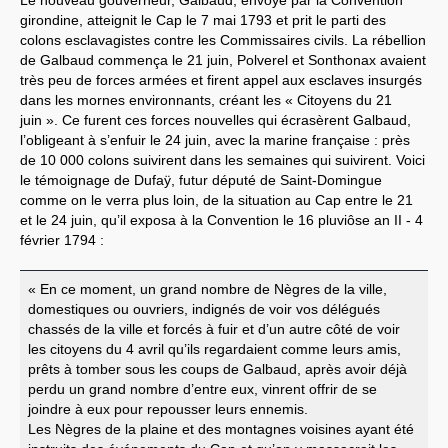
girondine, atteignit le Cap le 7 mai 1793 et prit le parti des
colons esclavagistes contre les Commissaires civils. La rébellion
de Galbaud commença le 21 juin, Polverel et Sonthonax avaient
très peu de forces armées et firent appel aux esclaves insurgés
dans les mornes environnants, créant les « Citoyens du 21
juin ». Ce furent ces forces nouvelles qui écrasèrent Galbaud,
l’obligeant à s’enfuir le 24 juin, avec la marine française : près
de 10 000 colons suivirent dans les semaines qui suivirent. Voici
le témoignage de Dufaÿ, futur député de Saint-Domingue
comme on le verra plus loin, de la situation au Cap entre le 21
et le 24 juin, qu’il exposa à la Convention le 16 pluviôse an II - 4
février 1794 :
« En ce moment, un grand nombre de Nègres de la ville,
domestiques ou ouvriers, indignés de voir vos délégués
chassés de la ville et forcés à fuir et d’un autre côté de voir
les citoyens du 4 avril qu’ils regardaient comme leurs amis,
prêts à tomber sous les coups de Galbaud, après avoir déjà
perdu un grand nombre d’entre eux, vinrent offrir de se
joindre à eux pour repousser leurs ennemis.
Les Nègres de la plaine et des montagnes voisines ayant été