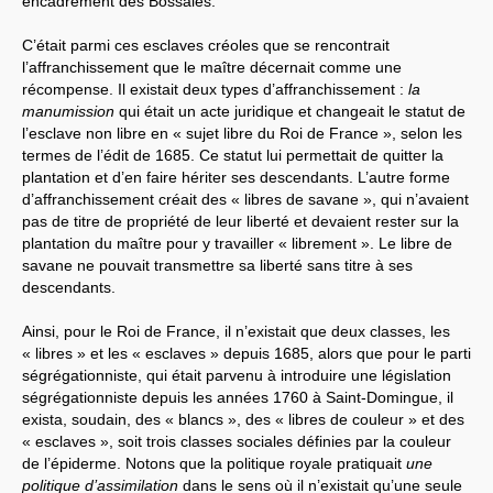
encadrement des Bossales.
C’était parmi ces esclaves créoles que se rencontrait
l’affranchissement que le maître décernait comme une
récompense. Il existait deux types d’affranchissement :
la
manumission
qui était un acte juridique et changeait le statut de
l’esclave non libre en « sujet libre du Roi de France », selon les
termes de l’édit de 1685. Ce statut lui permettait de quitter la
plantation et d’en faire hériter ses descendants. L’autre forme
d’affranchissement créait des « libres de savane », qui n’avaient
pas de titre de propriété de leur liberté et devaient rester sur la
plantation du maître pour y travailler « librement ». Le libre de
savane ne pouvait transmettre sa liberté sans titre à ses
descendants.
Ainsi, pour le Roi de France, il n’existait que deux classes, les
« libres » et les « esclaves » depuis 1685, alors que pour le parti
ségrégationniste, qui était parvenu à introduire une législation
ségrégationniste depuis les années 1760 à Saint-Domingue, il
exista, soudain, des « blancs », des « libres de couleur » et des
« esclaves », soit trois classes sociales définies par la couleur
de l’épiderme. Notons que la politique royale pratiquait
une
politique d’assimilation
dans le sens où il n’existait qu’une seule