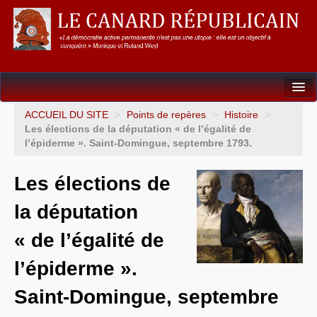
Dossiers
ACCUEIL DU SITE
>
Points de repères
>
Histoire
>
Les élections de la députation « de l’égalité de
L’Union européenne
l’épiderme ». Saint-Domingue, septembre 1793.
Points de repères
Les élections de
Un éléphant, ça trompe énormément !
la députation
Gouvernance mondiale & mondialisation
« de l’égalité de
International
l’épiderme ».
Résistances
Saint-Domingue, septembre
L’Empire américain