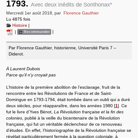
1793.
Avec deux inédits de Sonthonax*
Systèmes & société sous contrôle
Mercredi 1er août 2018
,
par
Florence Gauthier
Lu 4875 fois
Nouvelles de l’antirépublique
Histoire
|
|
|
Recommander
Crises "Covid-19 & H1N1"
Guerre en Ukraine
Par Florence Gauthier, historienne, Université Paris 7 –
Diderot.
À Laurent Dubois
Parce qu’il n’y croyait pas
L’histoire de la première abolition de l’esclavage, fruit de la
rencontre entre les Révolutions de France et de Saint-
Domingue en 1793-1794, était tombée dans un oubli qui a duré
deux siècles, pour réapparaître, dans les années 1980
[
1
]
. Ce
fut le livre d’Yves Bénot,
La Révolution française et la fin des
colonies
, publié à la veille du bicentenaire de la Révolution
française, qui fut un véritable déclencheur de ce renouveau
d’études. En effet, l’historiographie de la Révolution française se
révélait particulièrement fermée à la question coloniale, à