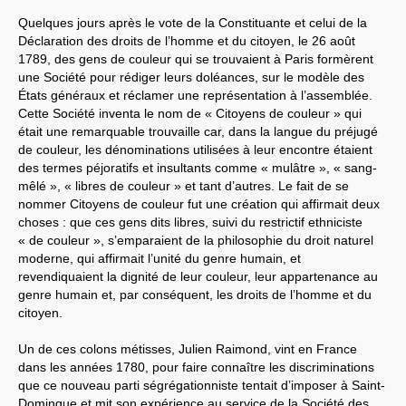
Quelques jours après le vote de la Constituante et celui de la
Déclaration des droits de l’homme et du citoyen, le 26 août
1789, des gens de couleur qui se trouvaient à Paris formèrent
une Société pour rédiger leurs doléances, sur le modèle des
États généraux et réclamer une représentation à l’assemblée.
Cette Société inventa le nom de « Citoyens de couleur » qui
était une remarquable trouvaille car, dans la langue du préjugé
de couleur, les dénominations utilisées à leur encontre étaient
des termes péjoratifs et insultants comme « mulâtre », « sang-
mêlé », « libres de couleur » et tant d’autres. Le fait de se
nommer Citoyens de couleur fut une création qui affirmait deux
choses : que ces gens dits libres, suivi du restrictif ethniciste
« de couleur », s’emparaient de la philosophie du droit naturel
moderne, qui affirmait l’unité du genre humain, et
revendiquaient la dignité de leur couleur, leur appartenance au
genre humain et, par conséquent, les droits de l’homme et du
citoyen.
Un de ces colons métisses, Julien Raimond, vint en France
dans les années 1780, pour faire connaître les discriminations
que ce nouveau parti ségrégationniste tentait d’imposer à Saint-
Domingue et mit son expérience au service de la Société des