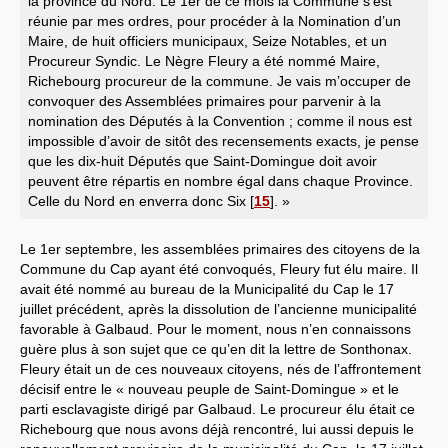
la province du Nord. Le 1er de ce mois la Commune s’est
réunie par mes ordres, pour procéder à la Nomination d’un
Maire, de huit officiers municipaux, Seize Notables, et un
Procureur Syndic. Le Nègre Fleury a été nommé Maire,
Richebourg procureur de la commune. Je vais m’occuper de
convoquer des Assemblées primaires pour parvenir à la
nomination des Députés à la Convention ; comme il nous est
impossible d’avoir de sitôt des recensements exacts, je pense
que les dix-huit Députés que Saint-Domingue doit avoir
peuvent être répartis en nombre égal dans chaque Province.
Celle du Nord en enverra donc Six
[
15
]
. »
Le 1er septembre, les assemblées primaires des citoyens de la
Commune du Cap ayant été convoqués, Fleury fut élu maire. Il
avait été nommé au bureau de la Municipalité du Cap le 17
juillet précédent, après la dissolution de l’ancienne municipalité
favorable à Galbaud. Pour le moment, nous n’en connaissons
guère plus à son sujet que ce qu’en dit la lettre de Sonthonax.
Fleury était un de ces nouveaux citoyens, nés de l’affrontement
décisif entre le « nouveau peuple de Saint-Domingue » et le
parti esclavagiste dirigé par Galbaud. Le procureur élu était ce
Richebourg que nous avons déjà rencontré, lui aussi depuis le