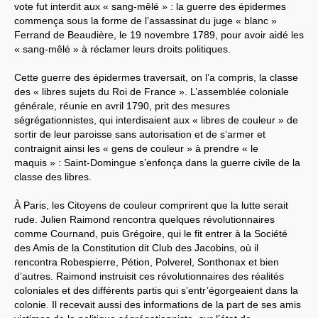
vote fut interdit aux « sang-mêlé » : la guerre des épidermes
commença sous la forme de l’assassinat du juge « blanc »
Ferrand de Beaudière, le 19 novembre 1789, pour avoir aidé les
« sang-mêlé » à réclamer leurs droits politiques.
Cette guerre des épidermes traversait, on l’a compris, la classe
des « libres sujets du Roi de France ». L’assemblée coloniale
générale, réunie en avril 1790, prit des mesures
ségrégationnistes, qui interdisaient aux « libres de couleur » de
sortir de leur paroisse sans autorisation et de s’armer et
contraignit ainsi les « gens de couleur » à prendre « le
maquis » : Saint-Domingue s’enfonça dans la guerre civile de la
classe des libres.
À Paris, les Citoyens de couleur comprirent que la lutte serait
rude. Julien Raimond rencontra quelques révolutionnaires
comme Cournand, puis Grégoire, qui le fit entrer à la Société
des Amis de la Constitution dit Club des Jacobins, où il
rencontra Robespierre, Pétion, Polverel, Sonthonax et bien
d’autres. Raimond instruisit ces révolutionnaires des réalités
coloniales et des différents partis qui s’entr’égorgeaient dans la
colonie. Il recevait aussi des informations de la part de ses amis