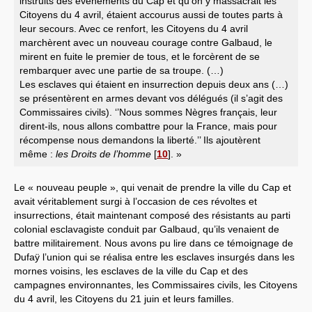
instruits des événements du Cap et qu’on y massacrait les
Citoyens du 4 avril, étaient accourus aussi de toutes parts à
leur secours. Avec ce renfort, les Citoyens du 4 avril
marchèrent avec un nouveau courage contre Galbaud, le
mirent en fuite le premier de tous, et le forcèrent de se
rembarquer avec une partie de sa troupe. (…)
Les esclaves qui étaient en insurrection depuis deux ans (…)
se présentèrent en armes devant vos délégués (il s’agit des
Commissaires civils). ‘’Nous sommes Nègres français, leur
dirent-ils, nous allons combattre pour la France, mais pour
récompense nous demandons la liberté.’’ Ils ajoutèrent
même :
les Droits de l’homme
[
10
]
. »
Le « nouveau peuple », qui venait de prendre la ville du Cap et
avait véritablement surgi à l’occasion de ces révoltes et
insurrections, était maintenant composé des résistants au parti
colonial esclavagiste conduit par Galbaud, qu’ils venaient de
battre militairement. Nous avons pu lire dans ce témoignage de
Dufaÿ l’union qui se réalisa entre les esclaves insurgés dans les
mornes voisins, les esclaves de la ville du Cap et des
campagnes environnantes, les Commissaires civils, les Citoyens
du 4 avril, les Citoyens du 21 juin et leurs familles.