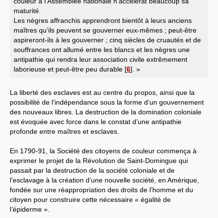
couleur à l’Assemblée nationale n’accélérât beaucoup sa
maturité.
Les nègres affranchis apprendront bientôt à leurs anciens
maîtres qu’ils peuvent se gouverner eux-mêmes ; peut-être
aspireront-ils à les gouverner ; cinq siècles de cruautés et de
souffrances ont allumé entre les blancs et les nègres une
antipathie qui rendra leur association civile extrêmement
laborieuse et peut-être peu durable
[
6
]
. »
La liberté des esclaves est au centre du propos, ainsi que la
possibilité de l’indépendance sous la forme d’un gouvernement
des nouveaux libres. La destruction de la domination coloniale
est évoquée avec force dans le constat d’une antipathie
profonde entre maîtres et esclaves.
En 1790-91, la Société des citoyens de couleur commença à
exprimer le projet de la Révolution de Saint-Domingue qui
passait par la destruction de la société coloniale et de
l’esclavage à la création d’une nouvelle société, en Amérique,
fondée sur une réappropriation des droits de l’homme et du
citoyen pour construire cette nécessaire « égalité de
l’épiderme ».