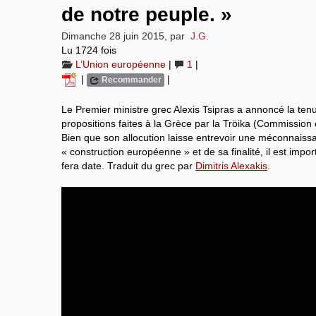
de notre peuple. »
Dimanche 28 juin 2015
,
par
J.G.
Lu 1724 fois
L’Union européenne
|
1
|
|
|
Recommander
Le Premier ministre grec Alexis Tsipras a annoncé la ten
propositions faites à la Grèce par la Tröika (Commissio
Bien que son allocution laisse entrevoir une méconnaissa
« construction européenne » et de sa finalité, il est impor
fera date. Traduit du grec par
Dimitris Alexakis
.