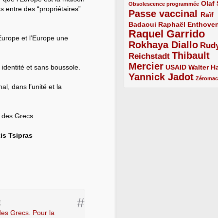
1/5
2/5
Olaf
Obsolescence programmée
 entre des “propriétaires”
Passe vaccinal
4/5
Raïf
Badaoui
2/5
2/5
Raphaël Enthove
Raquel Garrido
5/5
Europe et l’Europe une
Rokhaya Diallo
4/5
Rud
Thibault
Reichstadt
3/5
Mercier
4/5
2/5
2/5
dentité et sans boussole.
USAID
Walter Ha
Yannick Jadot
4/5
1/5
Zéroma
l, dans l’unité et la
e des Grecs.
is Tsipras
#
E
 des Grecs. Pour la