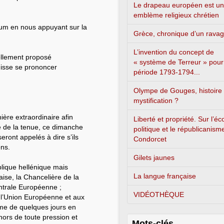
Le drapeau européen est un
emblème religieux chrétien
tum en nous appuyant sur la
Grèce, chronique d’un rava
L’invention du concept de
nellement proposé
« système de Terreur » pour
uisse se prononcer
période 1793-1794...
Olympe de Gouges, histoire
mystification ?
ère extraordinaire afin
Liberté et propriété. Sur l’é
ue de la tenue, ce dimanche
politique et le républicanism
seront appelés à dire s’ils
Condorcet
ons.
Gilets jaunes
blique hellénique mais
La langue française
aise, la Chancelière de la
ntrale Européenne ;
VIDÉOTHÈQUE
de l’Union Européenne et aux
mme de quelques jours en
hors de toute pression et
Mots-clés