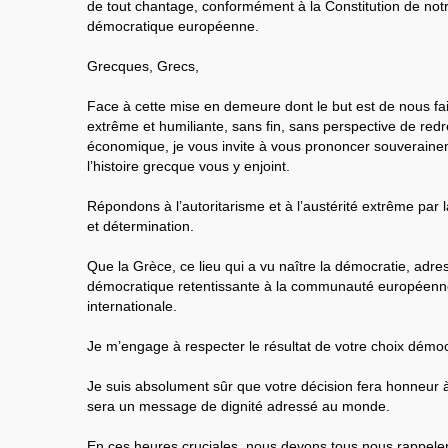
de tout chantage, conformément à la Constitution de notre
démocratique européenne.
Grecques, Grecs,
Face à cette mise en demeure dont le but est de nous fai
extrême et humiliante, sans fin, sans perspective de red
économique, je vous invite à vous prononcer souverain
l’histoire grecque vous y enjoint.
Répondons à l’autoritarisme et à l’austérité extrême par 
et détermination.
Que la Grèce, ce lieu qui a vu naître la démocratie, adr
démocratique retentissante à la communauté européen
internationale.
Je m’engage à respecter le résultat de votre choix démocra
Je suis absolument sûr que votre décision fera honneur à l
sera un message de dignité adressé au monde.
En ces heures cruciales, nous devons tous nous rappeler