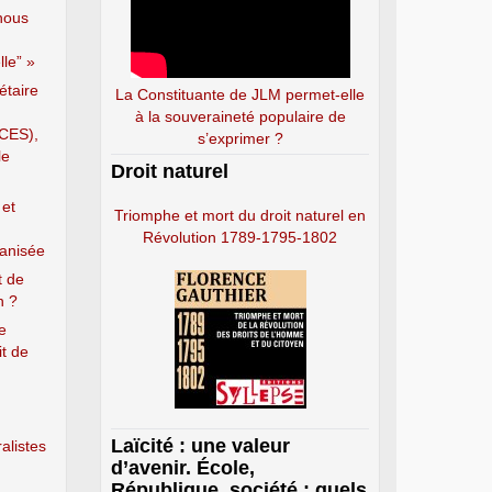
nous
le” »
étaire
La Constituante de JLM permet-elle
à la souveraineté populaire de
(CES),
s’exprimer ?
le
Droit naturel
 et
Triomphe et mort du droit naturel en
Révolution 1789-1795-1802
ganisée
t de
n ?
e
it de
Laïcité : une valeur
alistes
d’avenir. École,
République, société : quels