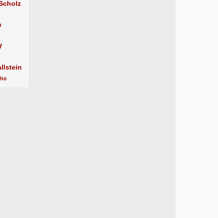
 Scholz
n
y
llstein
cho