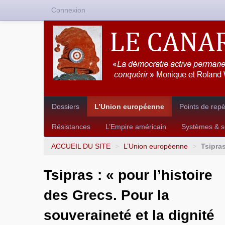
Connexion
Dossiers
L’Union européenne
Points de rep
Résistances
L’Empire américain
Systèmes & so
ACCUEIL DU SITE
>
L’Union européenne
>
Tsipras
Tsipras : « pour l’histoire
des Grecs. Pour la
souveraineté et la dignité