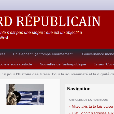
ères
Un éléphant, ça trompe énormément !
Gouvernance mondia
ciété sous contrôle
Nouvelles de l’antirépublique
Crises "Cov
 : « pour l’histoire des Grecs. Pour la souveraineté et la dignité d
Navigation
ARTICLES DE LA RUBRIQUE
« Mitsotakis tu te fais baiser
« Olaf Scholz s’adresse aux