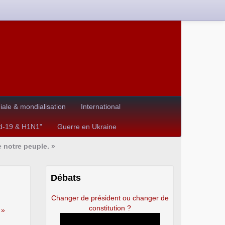
le & mondialisation
International
id-19 & H1N1"
Guerre en Ukraine
e notre peuple. »
Débats
Changer de président ou changer de
constitution ?
 »