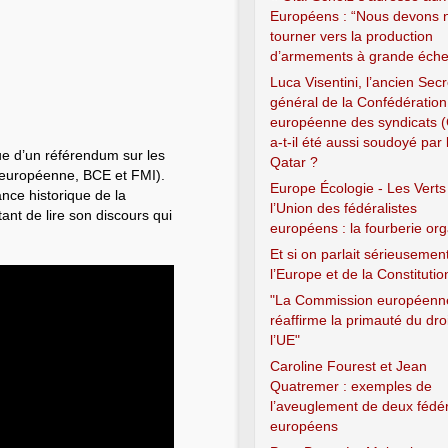
Européens : “Nous devons 
tourner vers la production
d’armements à grande échel
Luca Visentini, l’ancien Secr
général de la Confédération
européenne des syndicats 
a-t-il été aussi soudoyé par 
ue d’un référendum sur les
Qatar ?
n européenne, BCE et FMI).
Europe Écologie - Les Verts
nce historique de la
l’Union des fédéralistes
tant de lire son discours qui
européens : la fourberie or
Et si on parlait sérieusemen
l’Europe et de la Constitutio
"La Commission européenn
réaffirme la primauté du dro
l’UE"
Caroline Fourest et Jean
Quatremer : exemples de
l’aveuglement de deux fédér
européens