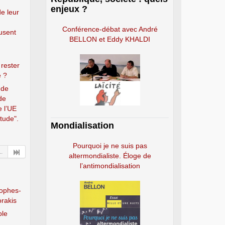
enjeux ?
de leur
Conférence-débat avec André
usent
BELLON et Eddy KHALDI
 rester
e ?
 de
de
e l’UE
étude".
Mondialisation
Pourquoi je ne suis pas
..
altermondialiste. Éloge de
l’antimondialisation
rophes-
orakis
ple