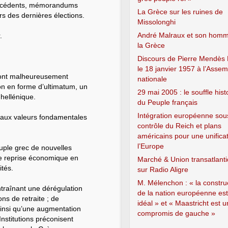
récédents, mémorandums
La Grèce sur les ruines de
rs des dernières élections.
Missolonghi
André Malraux et son hom
.
la Grèce
Discours de Pierre Mendès
le 18 janvier 1957 à l’Asse
s ont malheureusement
nationale
ion en forme d’ultimatum, un
29 mai 2005 : le souffle hist
hellénique.
du Peuple français
Intégration européenne sou
t aux valeurs fondamentales
contrôle du Reich et plans
américains pour une unifica
l’Europe
euple grec de nouvelles
 de reprise économique en
Marché & Union transatlant
ités.
sur Radio Aligre
M. Mélenchon : « la constru
traînant une dérégulation
de la nation européenne es
ns de retraite ; de
idéal » et « Maastricht est u
 ainsi qu’une augmentation
compromis de gauche »
 Institutions préconisent