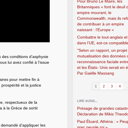
Pour Bruno Le Maire, les
Britanniques « font le deuil 
empire mourant, le
Commonwealth, mais ils ref
de contribuer à un empire
naissant : l’Europe »
Combattre le tout-anglais et
dans l’UE, est-ce compatibl
"Selon un rapport, un projet
mutualisation des données 
 des conditions d’asphyxie
reconnaissance faciale entr
us lui avez confié à l’issue
et les États- Unis serait en 
Par Gaëlle Massang
ires pour mettre fin à
prospérité et la justice
1
2
3
4
.
LIRE AUSSI...
le, respectueux de la
 à la Grèce de sortir
Présage de grandes catast
Déclaration de Mikis Theod
Paul Éluard, Athéna : « Peu
a demandé d’appliquer les
grec peuple roi »