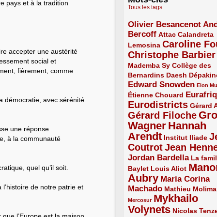
 pays et à la tradition
Tous les tags
Olivier Besancenot
And
3/5
Bercoff
3/5
2/5
Attac
Calandreta
Caroline Fo
2/5
4/5
Lemosina
re accepter une austérité
Christophe Barbier
4/5
ressement social et
Mademba Sy
2/5
Collège des
ement, fièrement, comme
Bernardins
2/5
2/5
2/5
Daesh
Dépakin
Edward Snowden
3/5
1/5
Elon M
Eurafri
Étienne Chouard
2/5
3/5
la démocratie, avec sérénité
Eurodistricts
4/5
2/5
Gérard 
Gr
Gérard Filoche
4/5
Wagner
Hannah
5/5
esse une réponse
Arendt
J
5/5
2/5
Institut Iliade
ne, à la communauté
Coutrot
Jean Henn
4/5
4/5
Jordan Bardella
3/5
La famil
Mano
tique, quel qu’il soit.
2/5
2/5
Baylet
Louis Aliot
Aubry
5/5
Maria Corina
’histoire de notre patrie et
Machado
3/5
2/5
Mathieu Molima
Mykhailo
1/5
Mercosur
Volynets
5/5
2/5
Nicolas Tenz
 que l’Europe est la maison