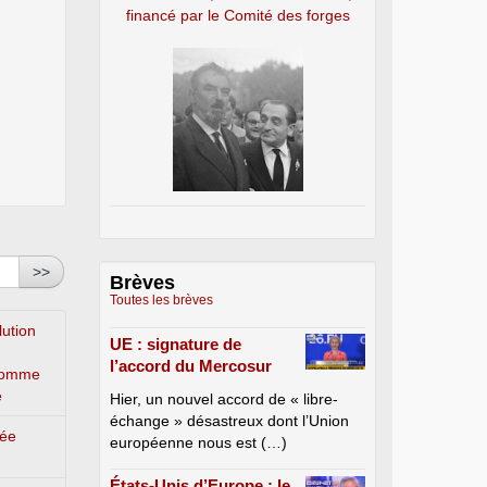
financé par le Comité des forges
>>
Brèves
Toutes les brèves
lution
UE : signature de
l’accord du Mercosur
’homme
e
Hier, un nouvel accord de « libre-
échange » désastreux dont l’Union
lée
européenne nous est (…)
États-Unis d’Europe : le