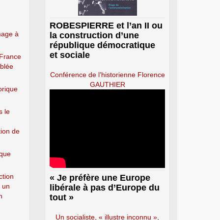
ROBESPIERRE et l’an II ou
mage à
la construction d’une
république démocratique
et sociale
 France
mblée
Conférence de l’historienne Florence
GAUTHIER
orique
s le
tion de
ique
ction
« Je préfère une Europe
t un
libérale à pas d’Europe du
n
tout »
Un socialiste, « illustre inconnu »,