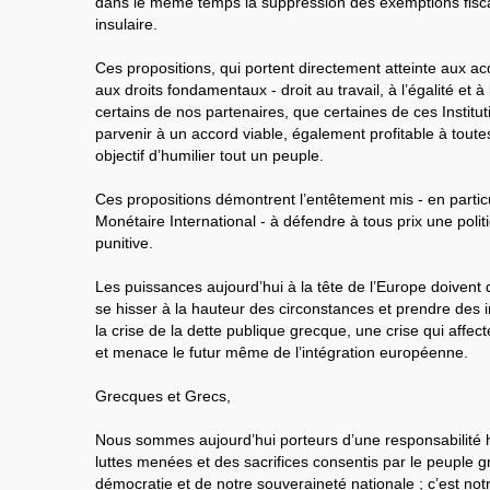
dans le même temps la suppression des exemptions fisc
insulaire.
Ces propositions, qui portent directement atteinte aux a
aux droits fondamentaux - droit au travail, à l’égalité et à
certains de nos partenaires, que certaines de ces Institu
parvenir à un accord viable, également profitable à toutes
objectif d’humilier tout un peuple.
Ces propositions démontrent l’entêtement mis - en partic
Monétaire International - à défendre à tous prix une polit
punitive.
Les puissances aujourd’hui à la tête de l’Europe doivent d
se hisser à la hauteur des circonstances et prendre des ini
la crise de la dette publique grecque, une crise qui affe
et menace le futur même de l’intégration européenne.
Grecques et Grecs,
Nous sommes aujourd’hui porteurs d’une responsabilité h
luttes menées et des sacrifices consentis par le peuple gr
démocratie et de notre souveraineté nationale ; c’est not