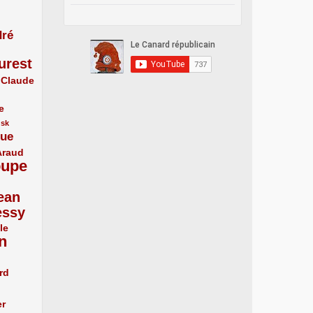
ré
urest
Claude
e
usk
que
Araud
oupe
ean
essy
le
n
rd
er