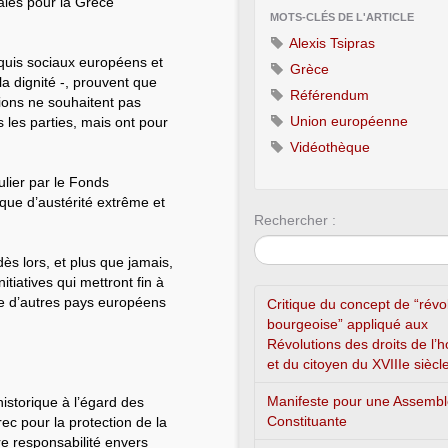
ales pour la Grèce
MOTS-CLÉS DE L'ARTICLE
Alexis Tsipras
cquis sociaux européens et
Grèce
 la dignité -, prouvent que
Référendum
tions ne souhaitent pas
Union européenne
 les parties, mais ont pour
Vidéothèque
ulier par le Fonds
ique d’austérité extrême et
Rechercher :
ès lors, et plus que jamais,
tiatives qui mettront fin à
cte d’autres pays européens
Critique du concept de “révo
bourgeoise” appliqué aux
Révolutions des droits de l
et du citoyen du XVIIIe siècl
Manifeste pour une Assemb
istorique à l’égard des
Constituante
ec pour la protection de la
re responsabilité envers