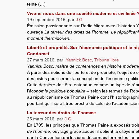
tente (…)
Vivons-nous dans une société moderne et civilisée ?
19 septembre 2016
,
par
J.G.
Émission passionnante sur Radio Aligre avec l’historien 
ouvrage
La terreur des droits de l’homme. Le républica
moment thermidorien
.
Liberté et propriété. Sur l’économie politique et le 
Condorcet
27 mars 2016
,
par
.Yannick Bosc
,
Tribune libre
Yannick Bosc, maître de conférences en histoire moderne
À partir des notions de liberté et de propriété, l’objet de
des pistes pour cerner la conception de l’économie poli
Cette dernière doit être entendue comme un type de rép
l’
économie politique populaire
– selon les termes de Rob
au républicanisme de Thomas Paine dont l’historiograph
pourtant qu’il serait très proche de celui de l’académicien
La terreur des droits de l’homme
25 mars 2016
,
par
J.G.
En 1795, les principes que Thomas Paine a exposés troi
de l’homme
, ouvrage grâce auquel il obtient la citoyenn
par la Convention qui les juge désormais terroristes, an