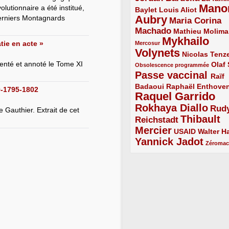
Mano
lutionnaire a été institué,
2/5
2/5
Baylet
Louis Aliot
Aubry
derniers Montagnards
5/5
Maria Corina
Machado
3/5
2/5
Mathieu Molima
Mykhailo
1/5
tie en acte »
Mercosur
Volynets
5/5
2/5
Nicolas Tenz
senté et annoté le Tome XI
1/5
2/5
Olaf
Obsolescence programmée
Passe vaccinal
4/5
Raïf
Badaoui
2/5
2/5
Raphaël Enthove
9-1795-1802
Raquel Garrido
5/5
Rokhaya Diallo
4/5
Rud
 Gauthier. Extrait de cet
Thibault
Reichstadt
3/5
Mercier
4/5
2/5
2/5
USAID
Walter Ha
Yannick Jadot
4/5
1/5
Zéroma