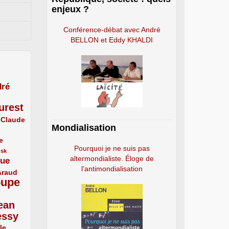
enjeux ?
Conférence-débat avec André
BELLON et Eddy KHALDI
ré
urest
Claude
Mondialisation
e
Pourquoi je ne suis pas
usk
altermondialiste. Éloge de
que
l’antimondialisation
Araud
oupe
ean
essy
le