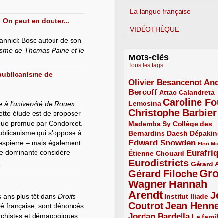
La langue française
 On peut en douter...
VIDÉOTHÈQUE
Yannick Bosc autour de son
nisme de Thomas Paine et le
Mots-clés
Tous les tags
républicanisme de
Olivier Besancenot
And
3/5
Bercoff
3/5
2/5
Attac
Calandreta
Caroline Fo
2/5
4/5
Lemosina
 à l’université de Rouen.
Christophe Barbier
4/5
 cette étude est de proposer
tique promue par Condorcet.
Mademba Sy
2/5
Collège des
ublicanisme qui s’oppose à
Bernardins
2/5
2/5
2/5
Daesh
Dépakin
Edward Snowden
espierre – mais également
3/5
1/5
Elon M
ie dominante considère
Eurafri
Étienne Chouard
2/5
3/5
Eurodistricts
.
4/5
2/5
Gérard 
Gr
Gérard Filoche
4/5
Wagner
Hannah
5/5
Arendt
J
5/5
2/5
s ans plus tôt dans
Droits
Institut Iliade
Coutrot
Jean Henn
eté française, sont dénoncés
4/5
4/5
archistes et démagogiques.
Jordan Bardella
3/5
La famil