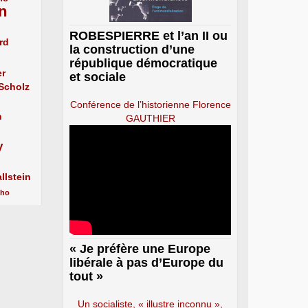
n
ROBESPIERRE et l’an II ou
rd
la construction d’une
république démocratique
er
et sociale
 Scholz
Conférence de l’historienne Florence
n
GAUTHIER
y
llstein
cho
« Je préfère une Europe
libérale à pas d’Europe du
tout »
Un socialiste, « illustre inconnu »,