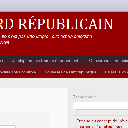
es
Un éléphant, ça trompe énormément !
Gouvernance mondial
ciété sous contrôle
Nouvelles de l’antirépublique
Crises "Cov
Rechercher :
Critique du concept de “révo
bourgeoise” appliqué aux