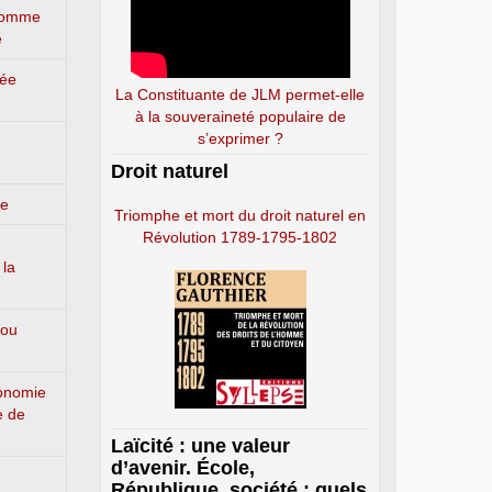
’homme
e
lée
La Constituante de JLM permet-elle
à la souveraineté populaire de
s’exprimer ?
Droit naturel
ge
Triomphe et mort du droit naturel en
Révolution 1789-1795-1802
 la
 ou
conomie
e de
Laïcité : une valeur
d’avenir. École,
République, société : quels