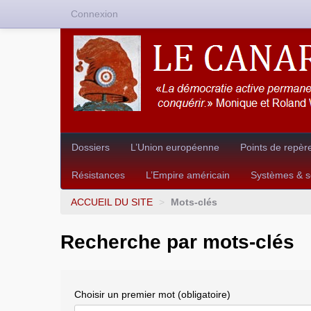
Connexion
Dossiers
L’Union européenne
Points de repèr
Résistances
L’Empire américain
Systèmes & so
ACCUEIL DU SITE
>
Mots-clés
Recherche par mots-clés
Choisir un premier mot (obligatoire)