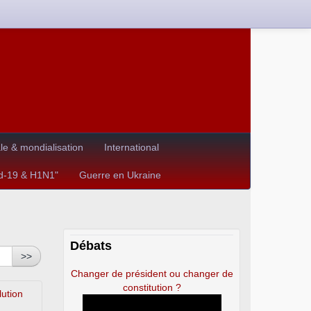
e & mondialisation
International
id-19 & H1N1"
Guerre en Ukraine
Débats
>>
Changer de président ou changer de
constitution ?
lution