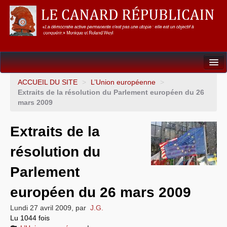
Dossiers
ACCUEIL DU SITE
>
L’Union européenne
>
Extraits de la résolution du Parlement européen du 26
L’Union européenne
mars 2009
Points de repères
Extraits de la
Un éléphant, ça trompe énormément !
résolution du
Gouvernance mondiale & mondialisation
Parlement
International
européen du 26 mars 2009
Résistances
Lundi 27 avril 2009
,
par
J.G.
Lu 1044 fois
L’Empire américain