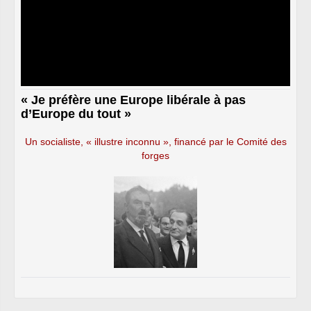
« Je préfère une Europe libérale à pas
d’Europe du tout »
Un socialiste, « illustre inconnu », financé par le Comité des
forges