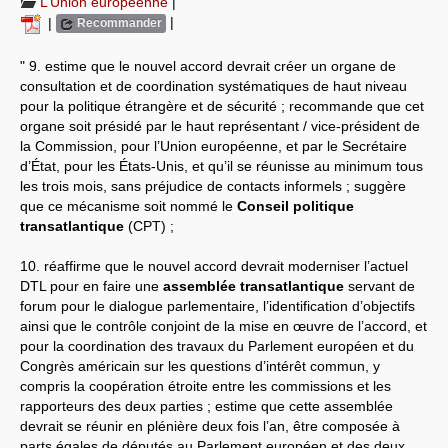
L’Union européenne
|
|
|
Recommander
Systèmes & société sous contrôle
" 9. estime que le nouvel accord devrait créer un organe de
Nouvelles de l’antirépublique
consultation et de coordination systématiques de haut niveau
pour la politique étrangère et de sécurité ; recommande que cet
Crises "Covid-19 & H1N1"
organe soit présidé par le haut représentant / vice-président de
la Commission, pour l’Union européenne, et par le Secrétaire
Guerre en Ukraine
d’État, pour les États-Unis, et qu’il se réunisse au minimum tous
les trois mois, sans préjudice de contacts informels ; suggère
que ce mécanisme soit nommé le
Conseil politique
transatlantique
(CPT) ;
10. réaffirme que le nouvel accord devrait moderniser l’actuel
DTL pour en faire une
assemblée transatlantique
servant de
forum pour le dialogue parlementaire, l’identification d’objectifs
ainsi que le contrôle conjoint de la mise en œuvre de l’accord, et
pour la coordination des travaux du Parlement européen et du
Congrès américain sur les questions d’intérêt commun, y
compris la coopération étroite entre les commissions et les
rapporteurs des deux parties ; estime que cette assemblée
devrait se réunir en plénière deux fois l’an, être composée à
parts égales de députés au Parlement européen et des deux