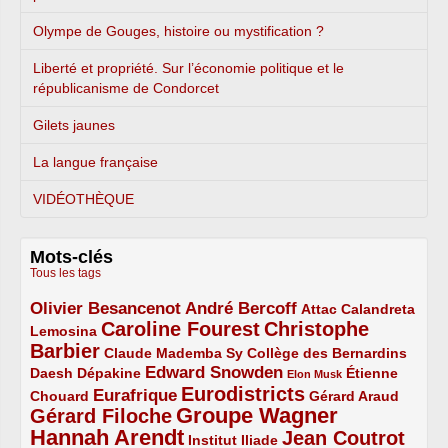
Olympe de Gouges, histoire ou mystification ?
Liberté et propriété. Sur l’économie politique et le
républicanisme de Condorcet
Gilets jaunes
La langue française
VIDÉOTHÈQUE
Mots-clés
Tous les tags
Olivier Besancenot
André Bercoff
3/5
3/5
2/5
Attac
Calandreta
Caroline Fourest
Christophe
2/5
4/5
Lemosina
Barbier
4/5
2/5
2/5
Claude Mademba Sy
Collège des Bernardins
Edward Snowden
Daesh
2/5
2/5
3/5
1/5
Dépakine
Étienne
Elon Musk
Eurodistricts
2/5
3/5
4/5
2/5
Eurafrique
Chouard
Gérard Araud
Groupe Wagner
Gérard Filoche
4/5
5/5
Hannah Arendt
Jean Coutrot
5/5
2/5
4/5
Institut Iliade