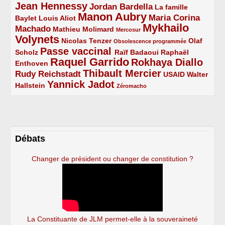
Jean Hennessy
4/5
3/5
Jordan Bardella
La famille
Manon Aubry
2/5
2/5
5/5
Maria Corina
Baylet
Louis Aliot
Mykhailo
Machado
3/5
2/5
1/5
Mathieu Molimard
Mercosur
Volynets
5/5
2/5
1/5
Nicolas Tenzer
Olaf
Obsolescence programmée
Passe vaccinal
2/5
4/5
2/5
Scholz
Raïf Badaoui
Raphaël
Raquel Garrido
Rokhaya Diallo
2/5
5/5
4/5
Enthoven
Thibault Mercier
Rudy Reichstadt
3/5
4/5
2/5
USAID
Walter
Yannick Jadot
2/5
4/5
1/5
Hallstein
Zéromacho
Débats
Changer de président ou changer de constitution ?
La Constituante de JLM permet-elle à la souveraineté