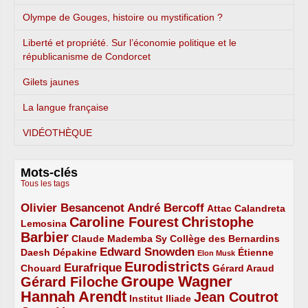
Olympe de Gouges, histoire ou mystification ?
Liberté et propriété. Sur l’économie politique et le
républicanisme de Condorcet
Gilets jaunes
La langue française
VIDÉOTHÈQUE
Mots-clés
Tous les tags
Olivier Besancenot
André Bercoff
3/5
3/5
2/5
Attac
Calandreta
Caroline Fourest
Christophe
2/5
4/5
Lemosina
Barbier
4/5
2/5
2/5
Claude Mademba Sy
Collège des Bernardins
Edward Snowden
Daesh
2/5
2/5
3/5
1/5
Dépakine
Étienne
Elon Musk
Eurodistricts
2/5
3/5
4/5
2/5
Eurafrique
Chouard
Gérard Araud
Groupe Wagner
Gérard Filoche
4/5
5/5
Hannah Arendt
Jean Coutrot
5/5
2/5
4/5
Institut Iliade