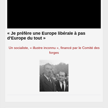
« Je préfère une Europe libérale à pas
d’Europe du tout »
Un socialiste, « illustre inconnu », financé par le Comité des
forges