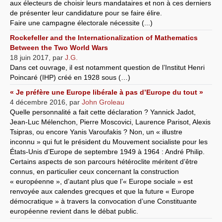
aux électeurs de choisir leurs mandataires et non à ces derniers
de présenter leur candidature pour se faire élire.
Faire une campagne électorale nécessite (...)
Rockefeller and the Internationalization of Mathematics
Between the Two World Wars
18 juin 2017
,
par
J.G.
Dans cet ouvrage, il est notamment question de l’Institut Henri
Poincaré (IHP) créé en 1928 sous (…)
« Je préfère une Europe libérale à pas d’Europe du tout »
4 décembre 2016
,
par
John Groleau
Quelle personnalité a fait cette déclaration ? Yannick Jadot,
Jean-Luc Mélenchon, Pierre Moscovici, Laurence Parisot, Alexis
Tsipras, ou encore Yanis Varoufakis ? Non, un « illustre
inconnu » qui fut le président du Mouvement socialiste pour les
États-Unis d’Europe de septembre 1949 à 1964 : André Philip.
Certains aspects de son parcours hétéroclite méritent d’être
connus, en particulier ceux concernant la construction
« européenne », d’autant plus que l’« Europe sociale » est
renvoyée aux calendes grecques et que la future « Europe
démocratique » à travers la convocation d’une Constituante
européenne revient dans le débat public.