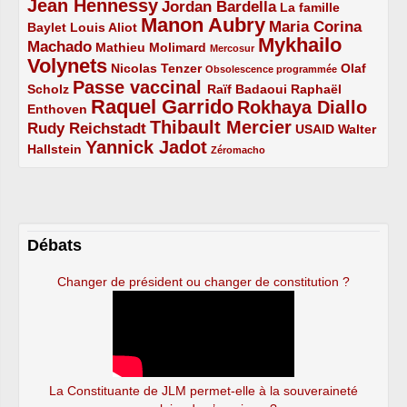
Jean Hennessy
4/5
3/5
Jordan Bardella
La famille
Manon Aubry
2/5
2/5
5/5
Maria Corina
Baylet
Louis Aliot
Mykhailo
Machado
3/5
2/5
1/5
Mathieu Molimard
Mercosur
Volynets
5/5
2/5
1/5
Nicolas Tenzer
Olaf
Obsolescence programmée
Passe vaccinal
2/5
4/5
2/5
Scholz
Raïf Badaoui
Raphaël
Raquel Garrido
Rokhaya Diallo
2/5
5/5
4/5
Enthoven
Thibault Mercier
Rudy Reichstadt
3/5
4/5
2/5
USAID
Walter
Yannick Jadot
2/5
4/5
1/5
Hallstein
Zéromacho
Débats
Changer de président ou changer de constitution ?
La Constituante de JLM permet-elle à la souveraineté