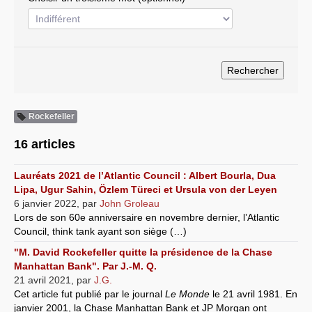
Systèmes & société sous contrôle
Nouvelles de l’antirépublique
Crises "Covid-19 & H1N1"
Guerre en Ukraine
Rockefeller
16 articles
Lauréats 2021 de l’Atlantic Council : Albert Bourla, Dua
Lipa, Ugur Sahin, Özlem Türeci et Ursula von der Leyen
6 janvier 2022
,
par
John Groleau
Lors de son 60e anniversaire en novembre dernier, l’Atlantic
Council, think tank ayant son siège (…)
"M. David Rockefeller quitte la présidence de la Chase
Manhattan Bank". Par J.-M. Q.
21 avril 2021
,
par
J.G.
Cet article fut publié par le journal
Le Monde
le 21 avril 1981. En
janvier 2001, la Chase Manhattan Bank et JP Morgan ont