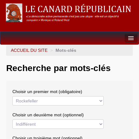
Dossiers
ACCUEIL DU SITE
>
Mots-clés
L’Union européenne
Recherche par mots-clés
Points de repères
Un éléphant, ça trompe énormément !
Choisir un premier mot (obligatoire)
Gouvernance mondiale & mondialisation
International
Choisir un deuxième mot (optionnel)
Résistances
L’Empire américain
Choisir un troisième mot (optionnel)