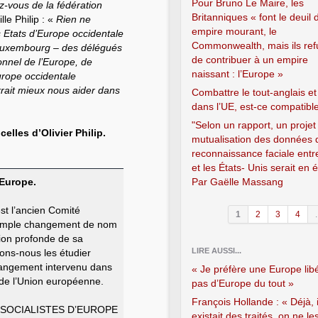
Pour Bruno Le Maire, les
-vous de la fédération
Britanniques « font le deuil 
le Philip : «
Rien ne
empire mourant, le
 Etats d’Europe occidentale
Commonwealth, mais ils ref
à Luxembourg – des délégués
de contribuer à un empire
onnel de l’Europe, de
naissant : l’Europe »
’Europe occidentale
rait mieux nous aider dans
Combattre le tout-anglais et
dans l’UE, est-ce compatibl
"Selon un rapport, un projet
elles d’Olivier Philip.
mutualisation des données 
reconnaissance faciale entr
et les États- Unis serait en 
’Europe.
Par Gaëlle Massang
st l’ancien Comité
1
2
3
4
.
. Simple changement de nom
ion profonde de sa
LIRE AUSSI...
llons-nous les étudier
hangement intervenu dans
« Je préfère une Europe lib
e de l’Union européenne.
pas d’Europe du tout »
François Hollande : « Déjà, i
 SOCIALISTES D’EUROPE
existait des traités, on ne le