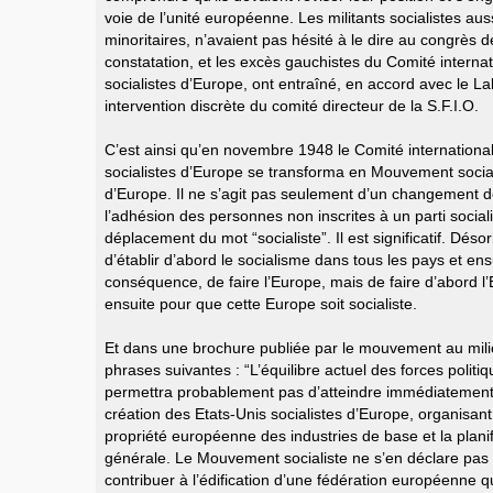
voie de l’unité européenne. Les militants socialistes auss
minoritaires, n’avaient pas hésité à le dire au congrès 
constatation, et les excès gauchistes du Comité internat
socialistes d’Europe, ont entraîné, en accord avec le L
intervention discrète du comité directeur de la S.F.I.O.
C’est ainsi qu’en novembre 1948 le Comité international
socialistes d’Europe se transforma en Mouvement social
d’Europe. Il ne s’agit pas seulement d’un changement de
l’adhésion des personnes non inscrites à un parti socialis
déplacement du mot “socialiste”. Il est significatif. Désor
d’établir d’abord le socialisme dans tous les pays et ens
conséquence, de faire l’Europe, mais de faire d’abord l’
ensuite pour que cette Europe soit socialiste.
Et dans une brochure publiée par le mouvement au mili
phrases suivantes : “L’équilibre actuel des forces polit
permettra probablement pas d’atteindre immédiatement n
création des Etats-Unis socialistes d’Europe, organisa
propriété européenne des industries de base et la plani
générale. Le Mouvement socialiste ne s’en déclare pas
contribuer à l’édification d’une fédération européenne qu