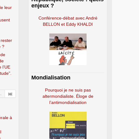
enjeux ?
de leur
Conférence-débat avec André
usent
BELLON et Eddy KHALDI
 rester
e ?
 de
de
e l’UE
étude".
Mondialisation
Pourquoi je ne suis pas
..
altermondialiste. Éloge de
l’antimondialisation
érale à
l
s