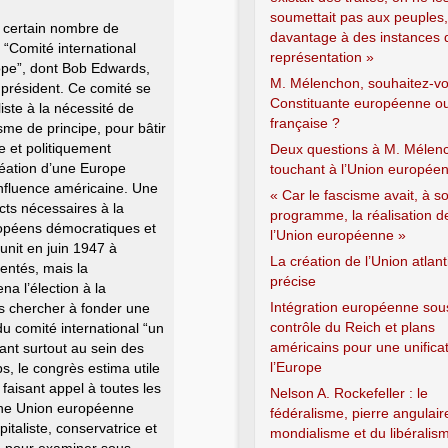
soumettait pas aux peuples
n certain nombre de
davantage à des instances 
 “Comité international
représentation »
rope”, dont Bob Edwards,
M. Mélenchon, souhaitez-v
r président. Ce comité se
Constituante européenne o
iste à la nécessité de
française ?
sme de principe, pour bâtir
 et politiquement
Deux questions à M. Mélen
réation d’une Europe
touchant à l’Union europée
l’influence américaine. Une
« Car le fascisme avait, à s
cts nécessaires à la
programme, la réalisation d
ropéens démocratiques et
l’Union européenne »
éunit en juin 1947 à
La création de l’Union atlan
entés, mais la
précise
na l’élection à la
Intégration européenne sou
as chercher à fonder une
contrôle du Reich et plans
u comité international “un
américains pour une unifica
ant surtout au sein des
l’Europe
, le congrès estima utile
 faisant appel à toutes les
Nelson A. Rockefeller : le
’une Union européenne
fédéralisme, pierre angulair
taliste, conservatrice et
mondialisme et du libéralis