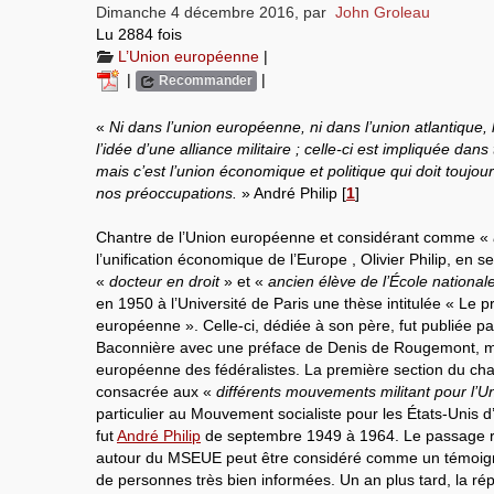
Dimanche 4 décembre 2016
,
par
John Groleau
Lu 2884 fois
L’Union européenne
|
|
|
Recommander
«
Ni dans l’union européenne, ni dans l’union atlantique, 
l’idée d’une alliance militaire ; celle-ci est impliquée dans t
mais c’est l’union économique et politique qui doit toujo
nos préoccupations.
» André Philip
[
1
]
Chantre de l’Union européenne et considérant comme «
l’unification économique de l’Europe , Olivier Philip, en
«
docteur en droit
» et «
ancien élève de l’École national
en 1950 à l’Université de Paris une thèse intitulée « Le 
européenne ». Celle-ci, dédiée à son père, fut publiée par
Baconnière avec une préface de Denis de Rougemont, m
européenne des fédéralistes. La première section du cha
consacrée aux «
différents mouvements militant pour l’
particulier au Mouvement socialiste pour les États-Unis d
fut
André Philip
de septembre 1949 à 1964. Le passage re
autour du MSEUE peut être considéré comme un témoigna
de personnes très bien informées. Un an plus tard, la r