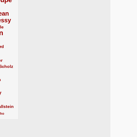
ean
essy
le
n
rd
er
 Scholz
n
y
llstein
cho