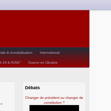
le & mondialisation
International
id-19 & H1N1"
Guerre en Ukraine
Débats
Changer de président ou changer de
constitution ?
 »