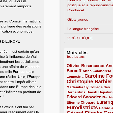
Liberté et propriété. Sur l’é
iste, ou alors ils
politique et le républicanism
ernièrement remporté
Condorcet
Gilets jaunes
dre au Comité international
 critique des réalisations
La langue française
ification économique.
VIDÉOTHÈQUE
S D’EUROPE
onée. Il est certain qu’un
Mots-clés
se à l’influence de Wall
Tous les tags
aboutiront les socialismes
Olivier Besancenot
And
3/5
 une affaire de vie ou de
Bercoff
3/5
2/5
Attac
Calandreta
e ou telle Europe, mais
Caroline Fo
2/5
4/5
Lemosina
e réalité. Unie, l’Europe
Christophe Barbier
4/5
nt contre l’impérialisme
e dans une Europe désunie
Mademba Sy
2/5
Collège des
s’infiltrer en profitant de
Bernardins
2/5
2/5
2/5
Daesh
Dépakin
Edward Snowden
s ?
3/5
1/5
Elon M
Eurafri
Étienne Chouard
2/5
3/5
Eurodistricts
 officiels ont fini par
4/5
2/5
Gérard 
Gr
ngager résolument dans la