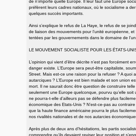
de n’importe quelle Europe. Il leur faut une Europe social
préfèrent leurs cadres nationaux, où le socialisme a d
quelques succès importants.
Ainsi s’explique le refus de La Haye, le refus de se join
de liaison des mouvements pour l’unité européenne, et la
tentées par les gouvernements dans le domaine de l’un
LE MOUVEMENT SOCIALISTE POUR LES ÉTATS-UNI
L’opinion qui vient d’être décrite n’est pas forcément err
danger existe. L’Europe sera peut-être capitaliste, soumi
Street. Mais est-ce une raison pour la refuser ? A quoi 
autarciques ? L’Europe est bien malade et son union est
mort. Il ne saurait donc être question de construire tell
seulement une Europe quelconque, pourvu qu’elle soit un
ne pourra-t-elle d’ailleurs pas se défendre plus facileme
économique des Etats-Unis ? N’est-ce-pas au contrair
que la haute finance américaine pourra le plus facilement 
nos rivalités nationales et de nos autarcies économique
Après plus de deux ans d’hésitations, les partis socialistes
comprendre qu’ils devaient reviser leur position et s’e