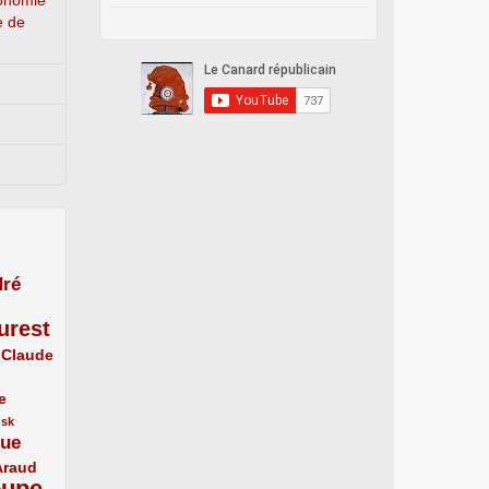
conomie
e de
ré
urest
Claude
e
usk
que
Araud
oupe