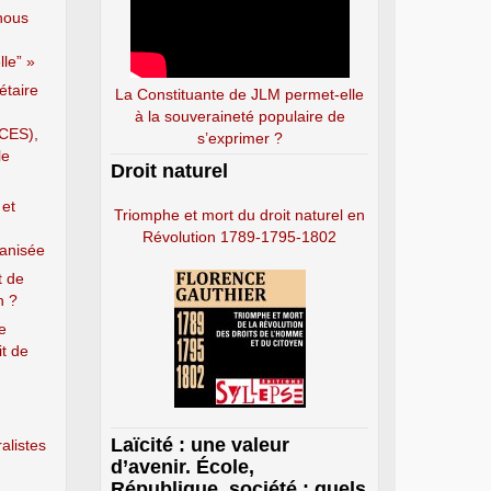
nous
le” »
étaire
La Constituante de JLM permet-elle
à la souveraineté populaire de
(CES),
s’exprimer ?
le
Droit naturel
 et
Triomphe et mort du droit naturel en
Révolution 1789-1795-1802
ganisée
t de
n ?
e
it de
Laïcité : une valeur
alistes
d’avenir. École,
République, société : quels