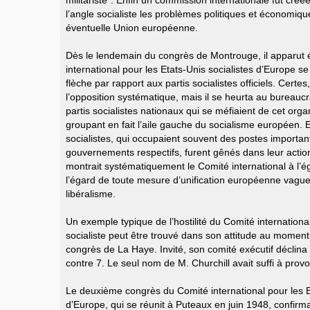
militariste”. Enfin un commission internationale fut cré
l’angle socialiste les problèmes politiques et économiq
éventuelle Union européenne.
Dès le lendemain du congrès de Montrouge, il apparut 
international pour les Etats-Unis socialistes d’Europe s
flèche par rapport aux partis socialistes officiels. Certes
l’opposition systématique, mais il se heurta au bureauc
partis socialistes nationaux qui se méfiaient de cet orga
groupant en fait l’aile gauche du socialisme européen. E
socialistes, qui occupaient souvent des postes importan
gouvernements respectifs, furent gênés dans leur actio
montrait systématiquement le Comité international à l’é
l’égard de toute mesure d’unification européenne vagu
libéralisme.
Un exemple typique de l’hostilité du Comité internation
socialiste peut être trouvé dans son attitude au moment
congrès de La Haye. Invité, son comité exécutif déclina c
contre 7. Le seul nom de M. Churchill avait suffi à prov
Le deuxième congrès du Comité international pour les Et
d’Europe, qui se réunit à Puteaux en juin 1948, confirma