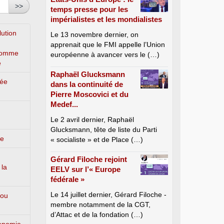
>>
temps presse pour les
impérialistes et les mondialistes
lution
Le 13 novembre dernier, on
apprenait que le FMI appelle l’Union
’homme
européenne à avancer vers le (…)
e
Raphaël Glucksmann
lée
dans la continuité de
Pierre Moscovici et du
Medef...
Le 2 avril dernier, Raphaël
Glucksmann, tête de liste du Parti
ge
« socialiste » et de Place (…)
Gérard Filoche rejoint
 la
EELV sur l’« Europe
fédérale »
Le 14 juillet dernier, Gérard Filoche -
 ou
membre notamment de la CGT,
d’Attac et de la fondation (…)