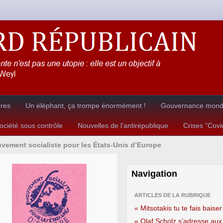
ères
Un éléphant, ça trompe énormément !
Gouvernance mondia
ciété sous contrôle
Nouvelles de l’antirépublique
Crises "Cov
vement socialiste pour les États-Unis d’Europe
Navigation
ARTICLES DE LA RUBRIQUE
« Mitsotakis tu te fais baiser
« Olaf Scholz s’adresse aux