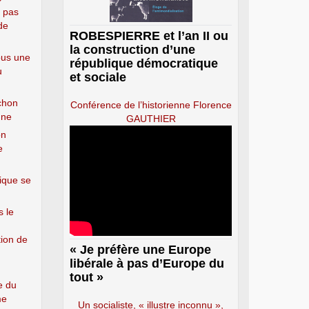
, pas
de
ROBESPIERRE et l’an II ou
la construction d’une
ous une
république démocratique
u
et sociale
chon
Conférence de l’historienne Florence
nne
GAUTHIER
on
e
tique se
s le
tion de
« Je préfère une Europe
libérale à pas d’Europe du
tout »
e du
me
Un socialiste, « illustre inconnu »,