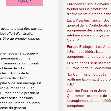
Européens : “Nous devons 
tourner vers la production
d’armements à grande échel
Luca Visentini, l’ancien Secr
général de la Confédération
l’accent ne doit être mis sur
européenne des syndicats 
out effort d’unification,
a-t-il été aussi soudoyé par 
urs être au premier rang de
Qatar ?
Europe Écologie - Les Verts
l’Union des fédéralistes
une nécessité absolue
»
européens : la fourberie or
 se présentant comme
Et si on parlait sérieusemen
e d’administration
», soutint
l’Europe et de la Constitutio
problème de l’Union
 les Éditions de la
"La Commission européenn
embre de l’Union
réaffirme la primauté du dro
pitre V de son ouvrage fut
l’UE"
Union européenne
», en
Caroline Fourest et Jean
’Europe dont le président
Quatremer : exemples de
transcrit ci-dessous
l’aveuglement de deux fédér
ge de l’intérieur auprès
européens
éponse du général