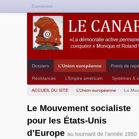
Connexion
Dossiers
L’Union européenne
Points de rep
Résistances
L’Empire américain
Systèmes & so
ACCUEIL DU SITE
>
L’Union européenne
>
Le Mou
Le Mouvement socialiste
pour les États-Unis
d’Europe
au tournant de l’année 1950