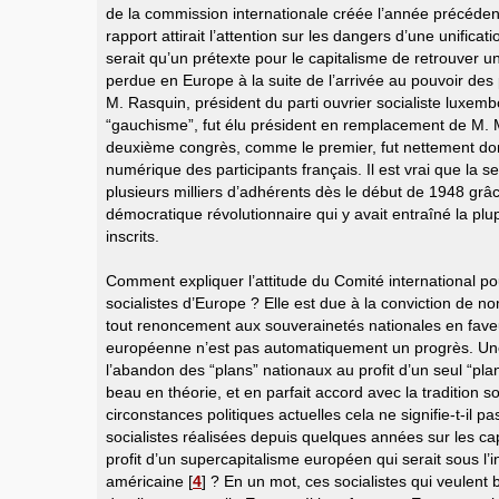
de la commission internationale créée l’année précéden
rapport attirait l’attention sur les dangers d’une unific
serait qu’un prétexte pour le capitalisme de retrouver un
perdue en Europe à la suite de l’arrivée au pouvoir des p
M. Rasquin, président du parti ouvrier socialiste luxem
“gauchisme”, fut élu président en remplacement de M. 
deuxième congrès, comme le premier, fut nettement do
numérique des participants français. Il est vrai que la s
plusieurs milliers d’adhérents dès le début de 1948 g
démocratique révolutionnaire qui y avait entraîné la plu
inscrits.
Comment expliquer l’attitude du Comité international po
socialistes d’Europe ? Elle est due à la conviction de n
tout renoncement aux souverainetés nationales en fave
européenne n’est pas automatiquement un progrès. Une 
l’abandon des “plans” nationaux au profit d’un seul “pl
beau en théorie, et en parfait accord avec la tradition so
circonstances politiques actuelles cela ne signifie-t-il 
socialistes réalisées depuis quelques années sur les ca
profit d’un supercapitalisme européen qui serait sous l’i
américaine
[
4
]
? En un mot, ces socialistes qui veulent 