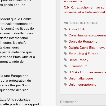
ée pour examiner sous
économique
ues posés par une
C.N.R. : attachement au suf
universel et à l’internationa
évident que le Comité
MOTS-CLÉS DE L'ARTICLE
e trouvait nettement en
, le comité ne fit pas de
André Philip
ratisme malveillant des
Constituante européenn
nisme international
Denis de Rougemont
n outre, les chefs
ts dans leurs
Dwight David Eisenhowe
n par la méfiance que
États-Unis d’Europe
gard des Etats-Unis et à
Henri Frenay
ement teintée de
Luxembourg
U.S.A.- L’Empire américa
al à une Europe non
Union atlantique
 de la préparation du
Union européenne
ette offre par 9 voix
oquer cette décision.
ats-Unis socialistes
Rechercher :
 cette position. Le rapport