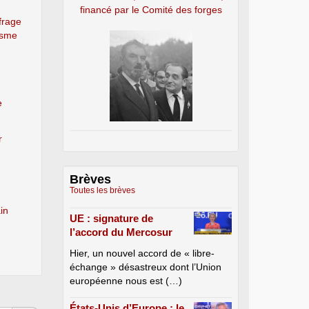
financé par le Comité des forges
frage
lisme
e
r
Brèves
Toutes les brèves
in
UE : signature de
l’accord du Mercosur
Hier, un nouvel accord de « libre-
échange » désastreux dont l’Union
européenne nous est (…)
États-Unis d’Europe : le