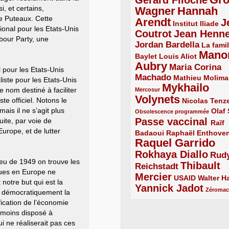
Gérard Filoche
4/5
i, et certains,
Wagner
Hannah
5/5
de Puteaux. Cette
Arendt
J
5/5
2/5
Institut Iliade
ional pour les Etats-Unis
Coutrot
Jean Henn
4/5
4/5
abour Party, une
Jordan Bardella
3/5
La famil
Mano
2/5
2/5
Baylet
Louis Aliot
Aubry
5/5
Maria Corina
 pour les Etats-Unis
Machado
3/5
2/5
Mathieu Molima
iste pour les Etats-Unis
Mykhailo
1/5
 nom destiné à faciliter
Mercosur
Volynets
5/5
2/5
te officiel. Notons le
Nicolas Tenz
mais il ne s’agit plus
1/5
2/5
Olaf
Obsolescence programmée
Passe vaccinal
uite, par voie de
4/5
Raïf
Europe, et de lutter
Badaoui
2/5
2/5
Raphaël Enthove
Raquel Garrido
5/5
Rokhaya Diallo
4/5
Rud
eu de 1949 on trouve les
Thibault
Reichstadt
3/5
iques en Europe ne
Mercier
4/5
2/5
2/5
USAID
Walter Ha
otre but qui est la
Yannick Jadot
4/5
1/5
Zéroma
nt démocratiquement la
fication de l’économie
 moins disposé à
i ne réaliserait pas ces