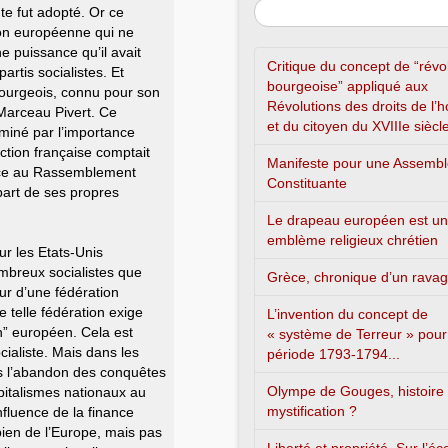
te fut adopté. Or ce
ation européenne qui ne
e puissance qu’il avait
Critique du concept de “révo
artis socialistes. Et
bourgeoise” appliqué aux
bourgeois, connu pour son
Révolutions des droits de l
Marceau Pivert. Ce
et du citoyen du XVIIIe siècl
miné par l’importance
ection française comptait
Manifeste pour une Assemb
râce au Rassemblement
Constituante
part de ses propres
Le drapeau européen est un
emblème religieux chrétien
ur les Etats-Unis
ombreux socialistes que
Grèce, chronique d’un rava
ur d’une fédération
telle fédération exige
L’invention du concept de
an” européen. Cela est
« système de Terreur » pour
cialiste. Mais dans les
période 1793-1794...
pas l’abandon des conquêtes
Olympe de Gouges, histoire
pitalismes nationaux au
mystification ?
nfluence de la finance
bien de l’Europe, mais pas