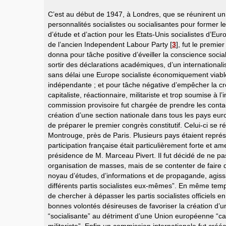
C’est au début de 1947, à Londres, que se réunirent u
personnalités socialistes ou socialisantes pour former le
d’étude et d’action pour les Etats-Unis socialistes d’Eu
de l’ancien Independent Labour Party
[
3
]
, fut le premie
donna pour tâche positive d’éveiller la conscience social
sortir des déclarations académiques, d’un internationali
sans délai une Europe socialiste économiquement viable
indépendante ; et pour tâche négative d’empêcher la c
capitaliste, réactionnaire, militariste et trop soumise à 
commission provisoire fut chargée de prendre les conta
création d’une section nationale dans tous les pays eu
de préparer le premier congrès constitutif. Celui-ci se r
Montrouge, près de Paris. Plusieurs pays étaient représ
participation française était particulièrement forte et ame
présidence de M. Marceau Pivert. Il fut décidé de ne p
organisation de masses, mais de se contenter de faire d
noyau d’études, d’informations et de propagande, agiss
différents partis socialistes eux-mêmes”. En même temps
de chercher à dépasser les partis socialistes officiels en
bonnes volontés désireuses de favoriser la création d
“socialisante” au détriment d’une Union européenne “capi