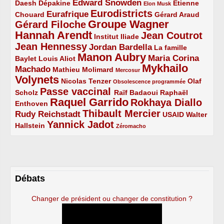
Edward Snowden
Daesh
2/5
2/5
3/5
1/5
Dépakine
Étienne
Elon Musk
Eurodistricts
2/5
3/5
4/5
2/5
Eurafrique
Chouard
Gérard Araud
Groupe Wagner
Gérard Filoche
4/5
5/5
Hannah Arendt
Jean Coutrot
5/5
2/5
4/5
Institut Iliade
Jean Hennessy
4/5
3/5
Jordan Bardella
La famille
Manon Aubry
2/5
2/5
5/5
Maria Corina
Baylet
Louis Aliot
Mykhailo
Machado
3/5
2/5
1/5
Mathieu Molimard
Mercosur
Volynets
5/5
2/5
1/5
Nicolas Tenzer
Olaf
Obsolescence programmée
Passe vaccinal
2/5
4/5
2/5
Scholz
Raïf Badaoui
Raphaël
Raquel Garrido
Rokhaya Diallo
2/5
5/5
4/5
Enthoven
Thibault Mercier
Rudy Reichstadt
3/5
4/5
2/5
USAID
Walter
Yannick Jadot
2/5
4/5
1/5
Hallstein
Zéromacho
Débats
Changer de président ou changer de constitution ?