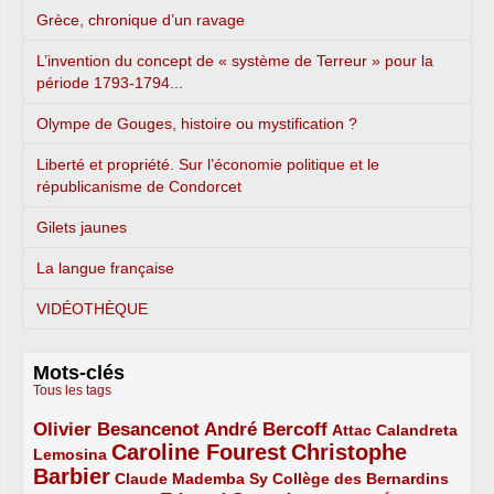
Grèce, chronique d’un ravage
L’invention du concept de « système de Terreur » pour la
période 1793-1794...
Olympe de Gouges, histoire ou mystification ?
Liberté et propriété. Sur l’économie politique et le
républicanisme de Condorcet
Gilets jaunes
La langue française
VIDÉOTHÈQUE
Mots-clés
Tous les tags
Olivier Besancenot
André Bercoff
3/5
3/5
2/5
Attac
Calandreta
Caroline Fourest
Christophe
2/5
4/5
Lemosina
Barbier
4/5
2/5
2/5
Claude Mademba Sy
Collège des Bernardins