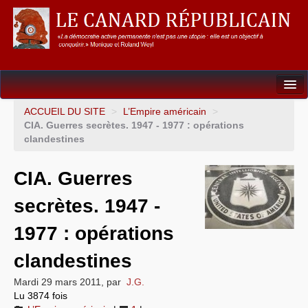
Dossiers
ACCUEIL DU SITE
>
L’Empire américain
>
CIA. Guerres secrètes. 1947 - 1977 : opérations
L’Union européenne
clandestines
Points de repères
CIA. Guerres
Un éléphant, ça trompe énormément !
secrètes. 1947 -
Gouvernance mondiale & mondialisation
1977 : opérations
International
clandestines
Résistances
Mardi 29 mars 2011
,
par
J.G.
Lu 3874 fois
L’Empire américain