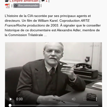
L’Empire américain
|
1
|
|
|
Recommander
Systèmes & société sous contrôle
L’histoire de la CIA racontée par ses principaux agents et
Nouvelles de l’antirépublique
directeurs. Un film de William Karel. Coproduction
ARTE
France/Roche productions
de 2003. À signaler que le conseiller
Crises "Covid-19 & H1N1"
historique de ce documentaire est Alexandre Adler, membre de
la Commission Trilatérale ...
Guerre en Ukraine