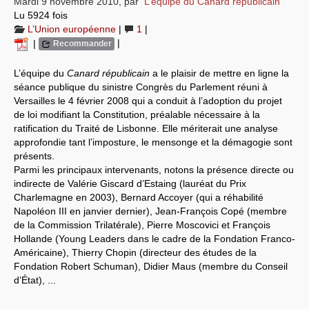
Mardi 9 novembre 2010
,
par
L’équipe du Canard républicain
Lu 5924 fois
Systèmes & société sous contrôle
L’Union européenne
|
1
|
|
|
Recommander
Nouvelles de l’antirépublique
L’équipe du
Canard républicain
a le plaisir de mettre en ligne la
Crises "Covid-19 & H1N1"
séance publique du sinistre Congrès du Parlement réuni à
Versailles le 4 février 2008 qui a conduit à l’adoption du projet
Guerre en Ukraine
de loi modifiant la Constitution, préalable nécessaire à la
ratification du Traité de Lisbonne. Elle mériterait une analyse
approfondie tant l’imposture, le mensonge et la démagogie sont
présents.
Parmi les principaux intervenants, notons la présence directe ou
indirecte de Valérie Giscard d’Estaing (lauréat du Prix
Charlemagne en 2003), Bernard Accoyer (qui a réhabilité
Napoléon III en janvier dernier), Jean-François Copé (membre
de la Commission Trilatérale), Pierre Moscovici et François
Hollande (Young Leaders dans le cadre de la Fondation Franco-
Américaine), Thierry Chopin (directeur des études de la
Fondation Robert Schuman), Didier Maus (membre du Conseil
d’État), ...