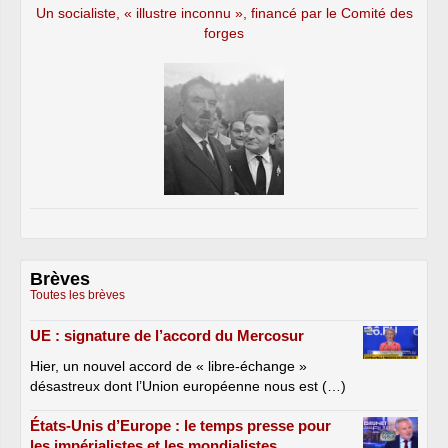
Un socialiste, « illustre inconnu », financé par le Comité des
forges
II – SÉNAT
Groupe Union pour un mouvement populaire
(159) :
Pour : 150. – MM. Jean-Paul Alduy, Pierre
André, Gérard Bailly, José Balarello, Bernard
Barraux, René Beaumont, Michel Bécot, Claude
Belot, Pierre Bernard-Reymond, Roger Besse,
Laurent Béteille, Joël Billard, Jean Bizet, Paul
Blanc, Jacques Blanc, Pierre Bordier, Joël
Bourdin, Mme Brigitte Bout, MM. Jean-Guy
Branger, Dominique Braye, Mme Paulette
Brisepierre, MM. Louis de Broissia, François-
Brèves
Noël Buffet, Christian Cambon, Jean-Pierre
Toutes les brèves
Cantegrit, Jean-Claude Carle, Auguste Cazalet,
Gérard César, Jean-Pierre Chauveau, Marcel-
UE : signature de l’accord du Mercosur
Pierre Cléach, Christian Cointat, Gérard Cornu,
Hier, un nouvel accord de « libre-échange »
Raymond Couderc, Jean-Patrick Courtois,
désastreux dont l’Union européenne nous est (…)
Philippe Dallier, Serge Dassault, Mme Isabelle
Debré, MM. Robert Del Picchia, Christian
États-Unis d’Europe : le temps presse pour
Demuynck, Gérard Dériot, Mme Béatrice
les impérialistes et les mondialistes