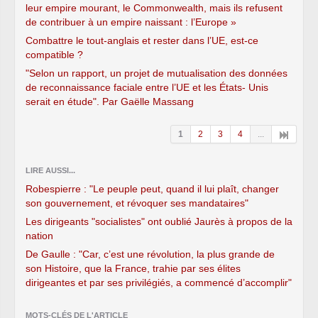
Schosteck, Jean-Marie Sermier, Jean-Pierre
leur empire mourant, le Commonwealth, mais ils refusent
Soisson, Michel Sordi, Daniel Spagnou, Eric
de contribuer à un empire naissant : l’Europe »
Straumann, Alain Suguenot, Mme Michèle
Combattre le tout-anglais et rester dans l’UE, est-ce
Tabarot, MM. Lionel Tardy, Jean-Charles
compatible ?
Taugourdeau, Guy Teissier, Michel Terrot, Jean-
"Selon un rapport, un projet de mutualisation des données
Claude Thomas, Dominique Tian, Jean Tiberi,
de reconnaissance faciale entre l’UE et les États- Unis
Alfred Trassy-Paillogues, Georges Tron, Jean
serait en étude". Par Gaëlle Massang
Ueberschlag, Yves Vandewalle, Christian
Vanneste, François Vannson, Mmes Isabelle
1
2
3
4
...
Vasseur, Catherine Vautrin, MM. Patrice
Verchère, Jean-Sébastien Vialatte, René-Paul
Victoria, Philippe Vitel, Michel Voisin, Gérard
LIRE AUSSI...
Voisin, Jean-Luc Warsmann, André
Robespierre : "Le peuple peut, quand il lui plaît, changer
Wojciechowski, Gaël Yanno, Mme Marie-Jo
son gouvernement, et révoquer ses mandataires"
Zimmermann et M. Michel Zumkeller.
Contre : 3. – MM. Patrick Labaune, Franck
Les dirigeants "socialistes" ont oublié Jaurès à propos de la
Marlin et Jacques Myard.
nation
Abstention : 3. – MM. Lionnel Luca, Philippe
De Gaulle : "Car, c’est une révolution, la plus grande de
Meunier et Jean-Frédéric Poisson.
son Histoire, que la France, trahie par ses élites
Non votant(s) : 6. – MM. Bernard
dirigeantes et par ses privilégiés, a commencé d’accomplir"
Accoyer(Président du Congrès), Pierre Bédier,
Yves Censi, Mme Gabrielle Louis-Carabin,
MOTS-CLÉS DE L'ARTICLE