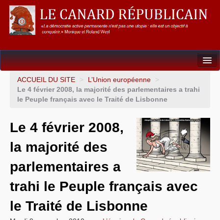
Dossiers
ACCUEIL DU SITE
>
L’Union européenne
>
Le 4 février 2008, la majorité des parlementaires a trahi
L’Union européenne
le Peuple français avec le Traité de Lisbonne
Points de repères
Le 4 février 2008,
Un éléphant, ça trompe énormément !
la majorité des
Gouvernance mondiale & mondialisation
parlementaires a
International
trahi le Peuple français avec
Résistances
le Traité de Lisbonne
L’Empire américain