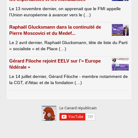
Descamps, MM. Denis Detcheverry, Eric Doligé,
Philippe Dominati, Michel Doublet, Alain Dufaut,
Le 13 novembre dernier, on apprenait que le FMI appelle
André Dulait, Mme Catherine Dumas,
l’Union européenne à avancer vers le (…)
M. Ambroise Dupont, Mme Bernadette Dupont,
MM. Louis Duvernois, Jean-Paul Émin, Jean-
Raphaël Glucksmann dans la continuité de
Paul Emorine, Michel Esneu, Jean-Claude
Pierre Moscovici et du Medef...
Etienne, Hubert Falco, Jean Faure, André
Le 2 avril dernier, Raphaël Glucksmann, tête de liste du Parti
Ferrand, Gaston Flosse, Alain Fouché, Jean-
« socialiste » et de Place (…)
Pierre Fourcade, Jean François-Poncet, Yves
Fréville, Yann Gaillard, René Garrec,
Gérard Filoche rejoint EELV sur l’« Europe
Mme Joëlle Garriaud-Maylam, M. Jean-Claude
fédérale »
Gaudin, Mme Gisèle Gautier, MM. Jacques
Gautier, Patrice Gélard, Alain Gérard, François
Le 14 juillet dernier, Gérard Filoche - membre notamment de
Gerbaud, Charles Ginésy, Francis Giraud, Paul
la CGT, d’Attac et de la fondation (…)
Girod, Alain Gournac, Adrien Gouteyron, Francis
Grignon, Louis Grillot, Georges Gruillot, Charles
Guené, Michel Guerry, Hubert Haenel,
Mme Françoise Henneron, M. Pierre Hérisson,
Mme Marie-Thérèse Hermange, MM. Michel
Houel, Jean-François Humbert, Mme Christiane
Hummel, MM. Benoît Huré, Jean-Jacques
Hyest, Soibahaddine Ibrahim Ramadani, Pierre
Jarlier, Jean-Marc Juilhard, Mmes Christiane