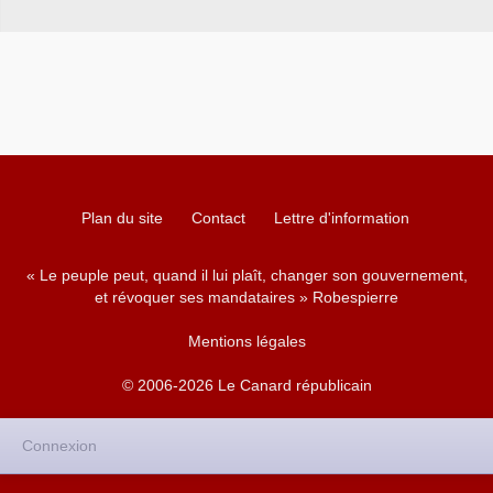
Kammermann, Fabienne Keller, MM. Alain
Lambert, Marc Laménie, Mme Elisabeth
Lamure, MM. Gérard Larcher, Robert Laufoaulu,
Jean-René Lecerf, Dominique Leclerc, Jacques
Legendre, Jean-François Le Grand, Philippe
Leroy, Gérard Longuet, Simon Loueckhote,
Mme Lucienne Malovry, M. Pierre Martin,
Mme Colette Mélot, MM. Alain Milon, Jean-Luc
Miraux, Dominique Mortemousque, Bernard
Plan du site
Contact
Lettre d'information
Murat, Philippe Nachbar, Mmes Jacqueline
Panis, Monique Papon, MM. Jean Pépin, Jackie
Pierre, François Pillet, Xavier Pintat, Louis
« Le peuple peut, quand il lui plaît, changer son gouvernement,
Pinton, Rémy Pointereau, Christian Poncelet,
et révoquer ses mandataires » Robespierre
Ladislas Poniatowski, Hugues Portelli,
Mme Catherine Procaccia, MM. Jean Puech,
Mentions légales
Jean-Pierre Raffarin, Henri de Raincourt,
Charles Revet, Philippe Richert, Yves Rispat,
© 2006-2026 Le Canard républicain
Josselin de Rohan, Roger Romani, Mme Janine
Rozier, MM. Bernard Saugey, Bruno Sido,
Mme Esther Sittler, MM. Louis Souvet, Yannick
Connexion
Texier, Henri Torre, André Trillard,
Mme Catherine Troendle, MM. François Trucy,