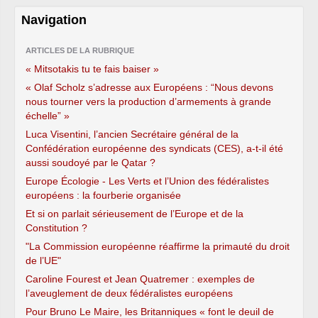
Morange, Mme Nadine Morano, MM. Pierre
Navigation
Morel-A-L’Huissier, Jean-Marie Morisset,
Georges Mothron, Etienne Mourrut, Alain
ARTICLES DE LA RUBRIQUE
Moyne-Bressand, Renaud Muselier, Jean-Marc
« Mitsotakis tu te fais baiser »
Nesme, Jean-Pierre Nicolas, Yves Nicolin,
Patrick Ollier, Mme Françoise de Panafieu,
« Olaf Scholz s’adresse aux Européens : “Nous devons
MM. Bertrand Pancher, Yanick Paternotte,
nous tourner vers la production d’armements à grande
Christian Patria, Mme Béatrice Pavy,
échelle” »
MM. Jacques Pélissard, Dominique Perben,
Luca Visentini, l’ancien Secrétaire général de la
Bernard Perrut, Etienne Pinte, Michel Piron,
Confédération européenne des syndicats (CES), a-t-il été
Henri Plagnol, Serge Poignant, Mme Bérengère
aussi soudoyé par le Qatar ?
Poletti, M. Axel Poniatowski, Mme Josette Pons,
Europe Écologie - Les Verts et l’Union des fédéralistes
MM. Daniel Poulou, Christophe Priou, Jean
européens : la fourberie organisée
Proriol, Didier Quentin, Michel Raison, Eric
Raoult, Frédéric Reiss, Jean-Luc Reitzer,
Et si on parlait sérieusement de l’Europe et de la
Jacques Remiller, Bernard Reynès, Franck
Constitution ?
Reynier, Franck Riester, Jean Roatta, Camille de
"La Commission européenne réaffirme la primauté du droit
Rocca Serra, Mme Marie-Josée Roig, M. Jean-
de l’UE"
Marie Rolland, Mme Valérie Rosso-Debord,
Caroline Fourest et Jean Quatremer : exemples de
MM. Jean-Marc Roubaud, Max Roustan, Martial
l’aveuglement de deux fédéralistes européens
Saddier, Francis Saint-Léger, Bruno Sandras,
François Scellier, André Schneider, Jean-Pierre
Pour Bruno Le Maire, les Britanniques « font le deuil de