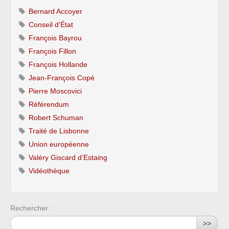
MM. Didier Robert et Joël Sarlot.
Bernard Accoyer
Groupe socialiste, radical, citoyen et divers
Conseil d’État
gauche (205) :
François Bayrou
Pour : 17. – MM. Dominique Baert, Christophe
François Fillon
Caresche, Paul Giacobbi, Mme Annick Girardin,
MM. Armand Jung, Jack Lang, Michel Lefait,
François Hollande
Mme Annick Lepetit, MM. Albert Likuvalu,
Jean-François Copé
Victorin Lurel, Mmes Jeanny Marc, Dominique
Pierre Moscovici
Orliac, Sylvia Pinel, MM. Philippe Tourtelier,
Manuel Valls, André Vézinhet et Jean-Claude
Référendum
Viollet.
Robert Schuman
Contre : 91. – Mme Sylvie Andrieux, MM. Jean-
Traité de Lisbonne
Paul Bacquet, Jean-Pierre Balligand, Gérard
Union européenne
Bapt, Claude Bartolone, Jacques Bascou,
Christian Bataille, Christophe Bouillon, François
Valéry Giscard d’Estaing
Brottes, Thierry Carcenac, Laurent Cathala,
Vidéothèque
Bernard Cazeneuve, Jean-Paul Chanteguet,
Alain Claeys, Jean-Michel Clément, Gilles
Cocquempot, Pierre Cohen, Pascal Deguilhem,
Marc Dolez, Jean-Pierre Dufau, William Dumas,
Rechercher :
Jean-Louis Dumont, Mme Laurence Dumont,
>>
MM. Jean-Paul Dupré, Philippe Duron, Olivier