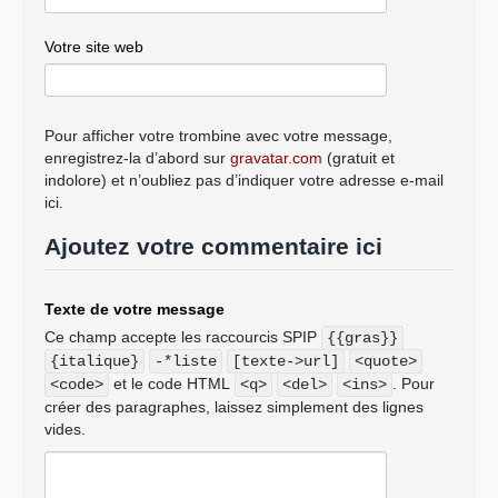
Jacques Gaultier, Hervé Gaymard, Guy
Geoffroy, Bernard Gérard, Alain Gest, Franck
Votre site web
Gilard, Georges Ginesta, Charles-Ange Ginesy,
Jean-Pierre Giran, Louis Giscard d’Estaing,
Claude Goasguen, François-Michel Gonnot,
Didier Gonzales, Philippe Gosselin, Philippe
Pour afficher votre trombine avec votre message,
Goujon, François Goulard, Michel Grall, Jean-
enregistrez-la d’abord sur
gravatar.com
(gratuit et
Pierre Grand, Mme Claude Greff, MM. Jean
indolore) et n’oubliez pas d’indiquer votre adresse e-mail
Grenet, François Grosdidier, Jacques
ici.
Grosperrin, Mme Arlette Grosskost, M. Serge
Grouard, Mme Pascale Gruny, M. Louis
Ajoutez votre commentaire ici
Guédon, Mme Françoise Guégot, MM. Jean-
Claude Guibal, Jean-Jacques Guillet, Christophe
Guilloteau, Gérard Hamel, Michel Havard,
Texte de votre message
Michel Heinrich, Laurent Hénart, Michel
Ce champ accepte les raccourcis SPIP
{{gras}}
Herbillon, Antoine Herth, Mme Françoise
{italique}
-*liste
[texte->url]
<quote>
Hostalier, MM. Philippe Houillon, Guénhaël Huet,
et le code HTML
. Pour
<code>
<q>
<del>
<ins>
Sébastien Huyghe, Mme Jacqueline Irles,
créer des paragraphes, laissez simplement des lignes
MM. Christian Jacob, Denis Jacquat, Paul
vides.
Jeanneteau, Yves Jego, Mme Maryse Joissains-
Masini, MM. Marc Joulaud, Alain Joyandet,
Didier Julia, Christian Kert, Jacques Kossowski,