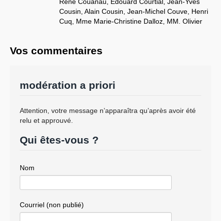
René Couanau, Edouard Courtial, Jean-Yves
Cousin, Alain Cousin, Jean-Michel Couve, Henri
Cuq, Mme Marie-Christine Dalloz, MM. Olivier
Dassault, Marc-Philippe Daubresse, Bernard
Debré, Jean-Pierre Decool, Bernard
Vos commentaires
Deflesselles, Lucien Degauchy, Rémi Delatte,
Richard Dell’Agnola, Mme Sophie Delong,
MM. Jean-Marie Demange, Yves Deniaud,
Bernard Depierre, Vincent Descoeur, Patrick
modération a priori
Devedjian, Nicolas Dhuicq, Eric Diard, Michel
Diefenbacher, Jacques Domergue, Jean-Pierre
Door, Dominique Dord, Jean-Pierre Dupont,
Attention, votre message n’apparaîtra qu’après avoir été
Renaud Dutreil, Mme Marie-Hélène des
relu et approuvé.
Esgaulx, MM. Gilles d’ Ettore, Daniel Fasquelle,
Qui êtes-vous ?
Yannick Favennec, Georges Fenech, Jean-
Michel Ferrand, Alain Ferry, Daniel Fidelin,
André Flajolet, Jean-Claude Flory, Nicolas
Nom
Forissier, Mme Marie-Louise Fort, MM. Jean-
Michel Fourgous, Marc Francina, Mme Arlette
Franco, MM. Pierre Frogier, Yves Fromion,
Mme Cécile Gallez, MM. Sauveur Gandolfi-
Courriel (non publié)
Scheit, Jean-Paul Garraud, Daniel Garrigue,
Claude Gatignol, Gérard Gaudron, Jean-