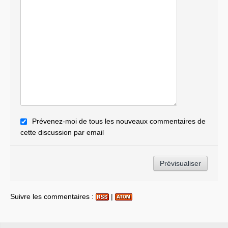
Mme Fabienne Labrette-Ménager, MM. Marc
Laffineur, Jacques Lamblin, Jean-François
Lamour, Mmes Marguerite Lamour, Laure de La
Raudière, MM. Pierre Lasbordes, Charles de La
Verpillière, Thierry Lazaro, Robert Lecou,
Frédéric Lefebvre, Jean-Marc Lefranc, Marc Le
Fur, Jacques Le Guen, Michel Lejeune, Pierre
Lellouche, Bruno Le Maire, Dominique Le
Mèner, Jacques Le Nay, Jean-Claude Lenoir,
Jean-Louis Léonard, Jean Leonetti, Pierre
Lequiller, Céleste Lett, Mme Geneviève Levy,
MM. Michel Lezeau, François Loos, Gérard
Prévenez-moi de tous les nouveaux commentaires de
Lorgeoux, Daniel Mach, Guy Malherbe, Richard
cette discussion par email
Mallié, Jean-François Mancel, Alain Marc, Jean-
Pierre Marcon, Thierry Mariani, Mme Christine
Marin, M. Hervé Mariton, Mme Muriel Marland-
Militello, MM. Jean Marsaudon, Philippe-Armand
Martin, Mme Henriette Martinez, MM. Patrice
Martin-Lalande, Alain Marty, Jacques Masdeu-
Suivre les commentaires :
|
Arus, Jean-Claude Mathis, Jean-Philippe
Maurer, Pierre Méhaignerie, Christian Ménard,
Damien Meslot, Jean-Claude Mignon,
Mme Marie-Anne Montchamp, M. Pierre