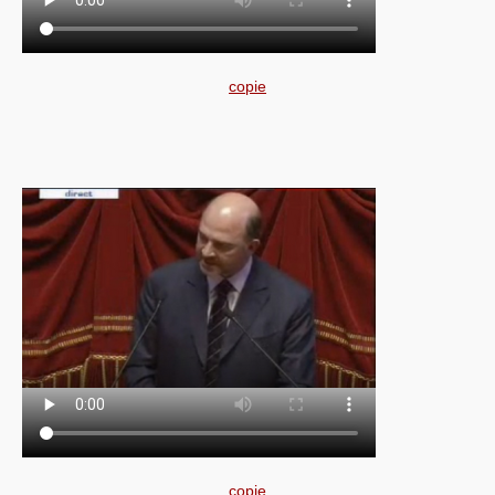
copie
copie