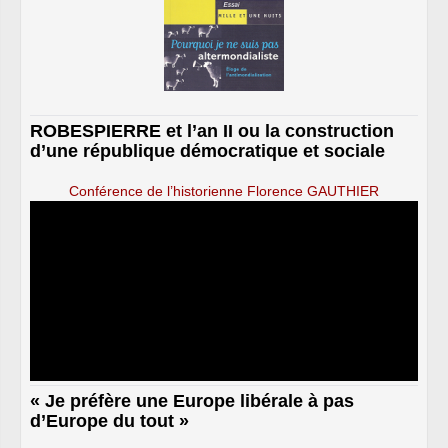
Vaxès.
Abstention : 3. – MM. Yves Cochet, Noël
Mamère et François de Rugy.
Groupe Nouveau Centre (22) :
Pour : 20. – MM. Jean-Pierre Abelin, Christian
Blanc, Charles de Courson, Stéphane Demilly,
ROBESPIERRE et l’an II ou la construction
Jean Dionis du Séjour, Francis Hillmeyer, Michel
d’une république démocratique et sociale
Hunault, Olivier Jardé, Yvan Lachaud, Pierre
Lang, Maurice Leroy, Claude Leteurtre, Nicolas
Conférence de l’historienne Florence GAUTHIER
Perruchot, Jean-Luc Préel, François
Rochebloine, Rudy Salles, François Sauvadet,
Marc Vampa, Francis Vercamer et Philippe
Vigier.
Contre : 2. – MM. Philippe Folliot et Jean-
Christophe Lagarde.
Députes non inscrits (7) :
Pour : 3. – MM. Abdoulatifou Aly, François
Bayrou et Thierry Benoit.
« Je préfère une Europe libérale à pas
Contre : 4. – Mme Véronique Besse,
d’Europe du tout »
MM. Nicolas Dupont-Aignan, Jean Lassalle et
François-Xavier Villain.