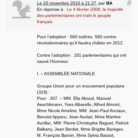
#
Le 10 novembre 2010 à 21:27
,
par
BA
En réponse à :
Le 4 février 2008, la majorité
des parlementaires ont trahi le peuple
français
Pour l’adoption : 560 traîtres. 560 contre-
révolutionnaires qu’il faudra châtier en 2012.
Contre l’adoption : 181 parlementaires qui ont
sauvé l’honneur.
I. – ASSEMBLÉE NATIONALE
Groupe Union pour un mouvement populaire
(319) :
Pour : 307. – MM. Élie Aboud, Manuel
Aeschlimann, Yves Albarello, Alfred Almont,
Mme Nicole Ameline, MM. Jean-Paul Anciaux,
Benoist Apparu, Jean Auclair, Mme Martine
Aurillac, MM. Pierre-Christophe Baguet, Patrick
Balkany, Jean Bardet, Mme Brigitte Barèges,
M. François Baroin, Mme Sylvia Bassot,