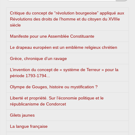
Dussopt, Christian Eckert, Henri Emmanuelli,
Laurent Fabius, Albert Facon, Mme Martine
Critique du concept de “révolution bourgeoise” appliqué aux
Faure, MM. Hervé Féron, Pierre Forgues,
Révolutions des droits de l’homme et du citoyen du XVIIIe
Mme Valérie Fourneyron, MM. Michel Françaix,
siècle
Jean-Claude Fruteau, Mme Geneviève Gaillard,
MM. Daniel Goldberg, David Habib,
Manifeste pour une Assemblée Constituante
Mme Sandrine Hurel, MM. Christian Hutin, Jean-
Louis Idiart, Mme Françoise Imbert, MM. Michel
Le drapeau européen est un emblème religieux chrétien
Issindou, Serge Janquin, Régis Juanico, Jean-
Grèce, chronique d’un ravage
Pierre Kucheida, Mme Conchita Lacuey,
MM. Jérôme Lambert, Jean Launay, Patrick
L’invention du concept de « système de Terreur » pour la
Lebreton, Gilbert Le Bris, Mme Catherine
période 1793-1794...
Lemorton, MM. Jean-Claude Leroy, Serge
Letchimy, Michel Liebgott, Mme Martine
Olympe de Gouges, histoire ou mystification ?
Lignières-Cassou, MM. François Loncle, Jean
Mallot, Mme Marie-Lou Marcel, M. Philippe
Liberté et propriété. Sur l’économie politique et le
Martin, Mmes Martine Martinel, Frédérique
républicanisme de Condorcet
Massat, MM. Gilbert Mathon, Didier Mathus,
Kléber Mesquida, Jean Michel, Didier Migaud,
Gilets jaunes
Arnaud Montebourg, Philippe Nauche, Henri
Nayrou, Alain Néri, Michel Pajon, Christian Paul,
La langue française
Germinal Peiro, Jean-Luc Pérat, Jean-Claude