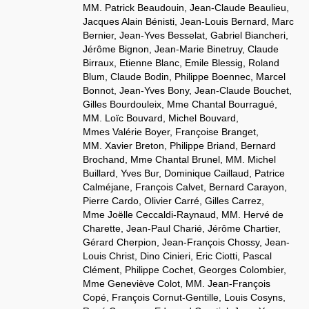
MM. Patrick Beaudouin, Jean-Claude Beaulieu,
Jacques Alain Bénisti, Jean-Louis Bernard, Marc
Bernier, Jean-Yves Besselat, Gabriel Biancheri,
Jérôme Bignon, Jean-Marie Binetruy, Claude
Birraux, Etienne Blanc, Emile Blessig, Roland
Blum, Claude Bodin, Philippe Boennec, Marcel
Bonnot, Jean-Yves Bony, Jean-Claude Bouchet,
Gilles Bourdouleix, Mme Chantal Bourragué,
MM. Loïc Bouvard, Michel Bouvard,
Mmes Valérie Boyer, Françoise Branget,
MM. Xavier Breton, Philippe Briand, Bernard
Brochand, Mme Chantal Brunel, MM. Michel
Buillard, Yves Bur, Dominique Caillaud, Patrice
Calméjane, François Calvet, Bernard Carayon,
Pierre Cardo, Olivier Carré, Gilles Carrez,
Mme Joëlle Ceccaldi-Raynaud, MM. Hervé de
Charette, Jean-Paul Charié, Jérôme Chartier,
Gérard Cherpion, Jean-François Chossy, Jean-
Louis Christ, Dino Cinieri, Eric Ciotti, Pascal
Clément, Philippe Cochet, Georges Colombier,
Mme Geneviève Colot, MM. Jean-François
Copé, François Cornut-Gentille, Louis Cosyns,