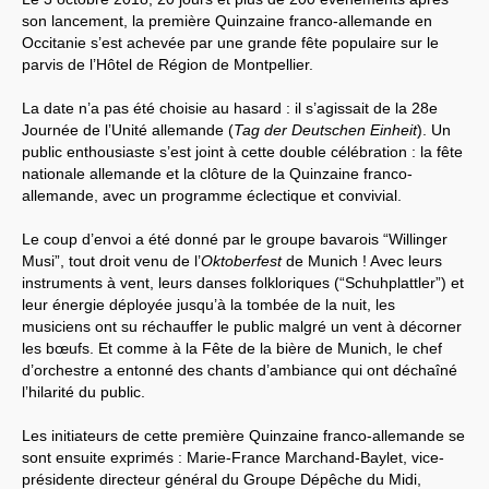
son lancement, la première Quinzaine franco-allemande en
Occitanie s’est achevée par une grande fête populaire sur le
parvis de l’Hôtel de Région de Montpellier.
La date n’a pas été choisie au hasard : il s’agissait de la 28e
Journée de l’Unité allemande (
Tag der Deutschen Einheit
). Un
public enthousiaste s’est joint à cette double célébration : la fête
nationale allemande et la clôture de la Quinzaine franco-
allemande, avec un programme éclectique et convivial.
Le coup d’envoi a été donné par le groupe bavarois “Willinger
Musi”, tout droit venu de l’
Oktoberfest
de Munich ! Avec leurs
instruments à vent, leurs danses folkloriques (“Schuhplattler”) et
leur énergie déployée jusqu’à la tombée de la nuit, les
musiciens ont su réchauffer le public malgré un vent à décorner
les bœufs. Et comme à la Fête de la bière de Munich, le chef
d’orchestre a entonné des chants d’ambiance qui ont déchaîné
l’hilarité du public.
Les initiateurs de cette première Quinzaine franco-allemande se
sont ensuite exprimés : Marie-France Marchand-Baylet, vice-
présidente directeur général du Groupe Dépêche du Midi,