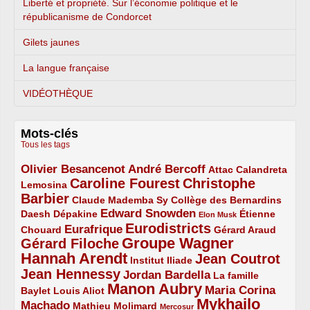
Liberté et propriété. Sur l’économie politique et le
républicanisme de Condorcet
Gilets jaunes
La langue française
VIDÉOTHÈQUE
Mots-clés
Tous les tags
Olivier Besancenot
André Bercoff
3/5
3/5
2/5
Attac
Calandreta
Caroline Fourest
Christophe
2/5
4/5
Lemosina
Barbier
4/5
2/5
2/5
Claude Mademba Sy
Collège des Bernardins
Edward Snowden
Daesh
2/5
2/5
3/5
1/5
Dépakine
Étienne
Elon Musk
Eurodistricts
2/5
3/5
4/5
2/5
Eurafrique
Chouard
Gérard Araud
Groupe Wagner
Gérard Filoche
4/5
5/5
Hannah Arendt
Jean Coutrot
5/5
2/5
4/5
Institut Iliade
Jean Hennessy
4/5
3/5
Jordan Bardella
La famille
Manon Aubry
2/5
2/5
5/5
Maria Corina
Baylet
Louis Aliot
Mykhailo
Machado
3/5
2/5
1/5
Mathieu Molimard
Mercosur