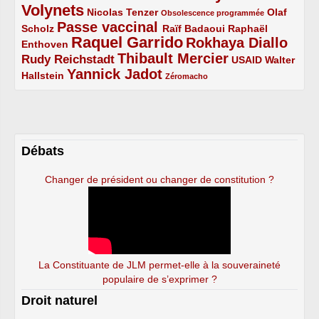
Volynets
5/5
2/5
1/5
Nicolas Tenzer
Olaf
Obsolescence programmée
Passe vaccinal
2/5
4/5
2/5
Scholz
Raïf Badaoui
Raphaël
Raquel Garrido
Rokhaya Diallo
2/5
5/5
4/5
Enthoven
Thibault Mercier
Rudy Reichstadt
3/5
4/5
2/5
USAID
Walter
Yannick Jadot
2/5
4/5
1/5
Hallstein
Zéromacho
Débats
Changer de président ou changer de constitution ?
La Constituante de JLM permet-elle à la souveraineté
populaire de s’exprimer ?
Droit naturel