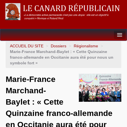
Dossiers
ACCUEIL DU SITE
>
Dossiers
>
Régionalisme
>
Marie-France Marchand-Baylet : « Cette Quinzaine
L’Union européenne
franco-allemande en Occitanie aura été pour nous un
symbole fort »
Points de repères
Marie-France
Un éléphant, ça trompe énormément !
Marchand-
Gouvernance mondiale & mondialisation
Baylet : « Cette
International
Quinzaine franco-allemande
Résistances
en Occitanie aura été pour
L’Empire américain