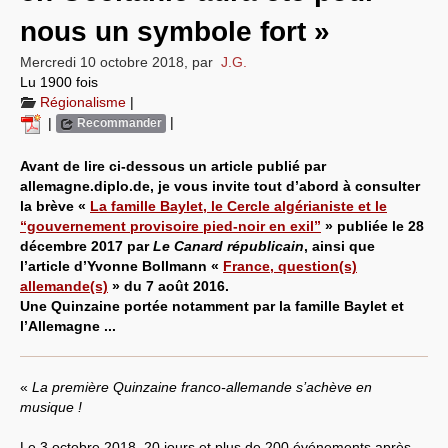
nous un symbole fort »
Systèmes & société sous contrôle
Mercredi 10 octobre 2018
,
par
J.G.
Nouvelles de l’antirépublique
Lu 1900 fois
Régionalisme
|
Crises "Covid-19 & H1N1"
|
|
Recommander
Guerre en Ukraine
Avant de lire ci-dessous un article publié par
allemagne.diplo.de, je vous invite tout d’abord à consulter
la brève «
La famille Baylet, le Cercle algérianiste et le
“gouvernement provisoire pied-noir en exil”
» publiée le 28
décembre 2017 par
Le Canard républicain
, ainsi que
l’article d’Yvonne Bollmann «
France, question(s)
allemande(s)
» du 7 août 2016.
Une Quinzaine portée notamment par la famille Baylet et
l’Allemagne ...
«
La première Quinzaine franco-allemande s’achève en
musique !
Le 3 octobre 2018, 20 jours et plus de 200 événements après