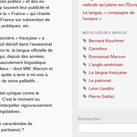
ices publics » et des ex-
radicale qui plane sur l’Eur
p souvent leur publicité et
La langue, « compagne de
e la « France » qui chante
l’empire »
n France sur subvention de
s publiques, etc.
MOTS-CLÉS DE L'ARTICLE
nancière « française » a
Bernard Kouchner
uil décisif dans l’assassinat
Carrefour
-le, la langue officielle de
 qui, depuis des années,
Emmanuel Macron
basculement linguistique
L’anglo-américain
ilieux – dont MM. Macron et
La langue française
quitte à tenir à mi-voix à
Le patronat
 de soins palliatifs…
Léon Landini
at cynique contre le
Pierre Gattaz
e. C’est le moment ou
’interpeller vigoureusement
gislatives :
Rechercher :
e caractérisée de
partisans) ?