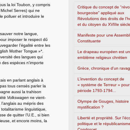
ous la loi Toubon, y compris
Critique du concept de “révo
t Michel Serres) qui ne
bourgeoise” appliqué aux
 polluer et introduire le
Révolutions des droits de l
et du citoyen du XVIIIe siècl
r sauver notre langue,
Manifeste pour une Assemb
 pour imposer le respect dû
Constituante
vegarder l’égalité entre les
nglish Mother Tongue »*.
Le drapeau européen est un
iversité des langues qui
emblème religieux chrétien
té des espèces n’importe
Grèce, chronique d’un rava
L’invention du concept de
ais en parlant anglais à
« système de Terreur » pour
 pas tous censés parler la
période 1793-1794...
magne aussi la trahison
ciété
Volkswagen
ne vient-
Olympe de Gouges, histoire
 l’anglais au mépris des
mystification ?
talitarisme linguistique,
se de quitter l’U.E., si bien
Liberté et propriété. Sur l’é
cieuse, et encore moins, la
politique et le républicanism
Condorcet