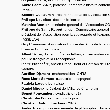
Stéphane Sirot
, historien du syndicalisme
Annie Lacroix-Riz
, professeur émérite d’histoire contem
Paris-VII
Bernard Guillaumin
, trésorier national de l’Association
Philippe Loubière
, docteur ès lettres
Matthieu Varnier
, secrétaire général de l’Association CO
Philippe de Saint-Robert
, ancien Commissaire général à
président de l’Association pour la sauvegarde et l’expans
(ASSELAF)
Guy Chausson
, Association Lotoise des Amis de la lang
Francis Combes
, poète
Albert Salon
, docteur d’État ès lettres, ancien ambassad
pour le français et la Francophonie
Pierre Pranchère
, ancien Franc Tireur et Partisan de F
Corrèze
Aurélien Djament
, mathématicien, CNRS
Rose-Marie Serrano
, traductrice d’espagnol
Patricia Latour
, journaliste
Daniel Miroux
, président de l’Alliance Champlain
Benoît Foucambert
, syndicaliste (81)
Christophe Pouzat
, neurobiologiste
Christian Darlot
, chercheur CNRS
André Tosel
, professeur émérite de philosophie, Univers