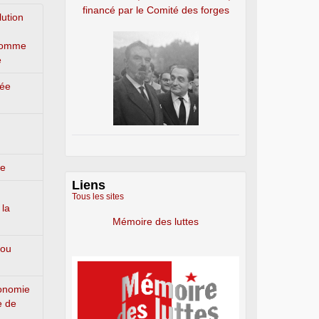
financé par le Comité des forges
lution
’homme
e
lée
ge
Liens
Tous les sites
 la
Mémoire des luttes
 ou
conomie
e de