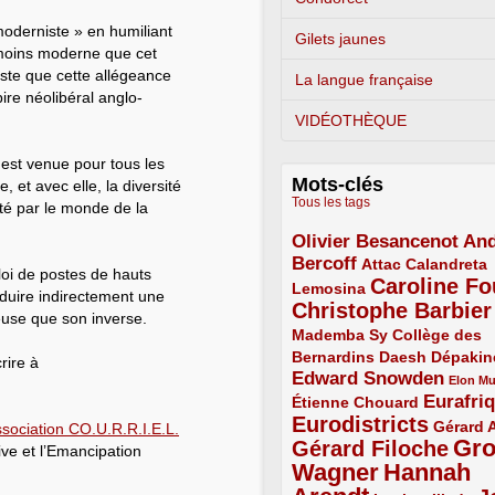
oderniste » en humiliant
Gilets jaunes
e moins moderne que cet
miste que cette allégeance
La langue française
pire néolibéral anglo-
VIDÉOTHÈQUE
x est venue pour tous les
Mots-clés
 et avec elle, la diversité
Tous les tags
rté par le monde de la
Olivier Besancenot
And
3/5
Bercoff
3/5
2/5
Attac
Calandreta
loi de postes de hauts
Caroline Fo
2/5
4/5
Lemosina
oduire indirectement une
Christophe Barbier
4/5
euse que son inverse.
Mademba Sy
2/5
Collège des
Bernardins
2/5
2/5
2/5
Daesh
Dépakin
rire à
Edward Snowden
3/5
1/5
Elon M
Eurafri
Étienne Chouard
2/5
3/5
Eurodistricts
4/5
2/5
Gérard 
sociation CO.U.R.R.I.E.L.
Gr
Gérard Filoche
4/5
tive et l’Emancipation
Wagner
Hannah
5/5