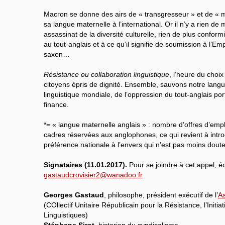
Macron se donne des airs de « transgresseur » et de « m
sa langue maternelle à l’international. Or il n’y a rien d
assassinat de la diversité culturelle, rien de plus confor
au tout-anglais et à ce qu’il signifie de soumission à l’Em
saxon…
Résistance ou collaboration linguistique
, l’heure du choi
citoyens épris de dignité. Ensemble, sauvons notre langue,
linguistique mondiale, de l’oppression du tout-anglais po
finance.
*= « langue maternelle anglais » : nombre d’offres d’emp
cadres réservées aux anglophones, ce qui revient à intr
préférence nationale à l’envers qui n’est pas moins dout
Signataires (11.01.2017).
Pour se joindre à cet appel, éc
gastaudcrovisier2@wanadoo.fr
Georges Gastaud
, philosophe, président exécutif de l’
As
(COllectif Unitaire Républicain pour la Résistance, l’Initia
Linguistiques)