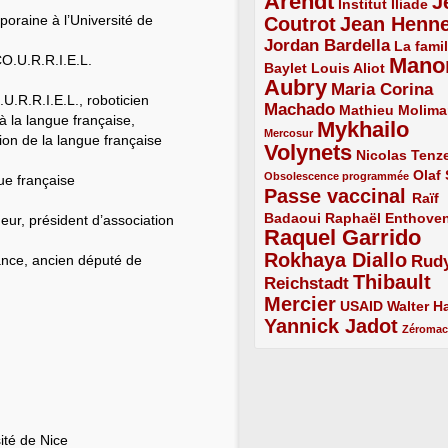
Arendt
J
5/5
2/5
Institut Iliade
poraine à l’Université de
Coutrot
Jean Henn
4/5
4/5
Jordan Bardella
3/5
La famil
 CO.U.R.R.I.E.L.
Mano
2/5
2/5
Baylet
Louis Aliot
Aubry
5/5
Maria Corina
.U.R.R.I.E.L., roboticien
Machado
3/5
2/5
Mathieu Molima
 la langue française,
Mykhailo
1/5
Mercosur
ion de la langue française
Volynets
5/5
2/5
Nicolas Tenz
1/5
2/5
Olaf
Obsolescence programmée
ue française
Passe vaccinal
4/5
Raïf
Badaoui
2/5
2/5
Raphaël Enthove
eur, président d’association
Raquel Garrido
5/5
Rokhaya Diallo
rance, ancien député de
4/5
Rud
Thibault
Reichstadt
3/5
Mercier
4/5
2/5
2/5
USAID
Walter Ha
Yannick Jadot
4/5
1/5
Zéroma
ité de Nice