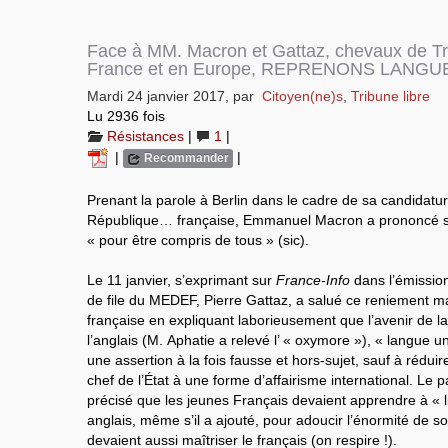
Face à MM. Macron et Gattaz, chevaux de Tro
France et en Europe, REPRENONS LANGUE
Mardi 24 janvier 2017
,
par
Citoyen(ne)s
,
Tribune libre
Lu 2936 fois
Résistances
|
1
|
|
|
Recommander
Prenant la parole à Berlin dans le cadre de sa candidatur
République… française, Emmanuel Macron a prononcé so
« pour être compris de tous » (sic).
Le 11 janvier, s’exprimant sur
France-Info
dans l’émission
de file du MEDEF, Pierre Gattaz, a salué ce reniement m
française en expliquant laborieusement que l’avenir de 
l’anglais (M. Aphatie a relevé l’ « oxymore »), « langue un
une assertion à la fois fausse et hors-sujet, sauf à réduire 
chef de l’État à une forme d’affairisme international. L
précisé que les jeunes Français devaient apprendre à « li
anglais, même s’il a ajouté, pour adoucir l’énormité de so
devaient aussi maîtriser le français (on respire !).