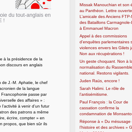
Missak Manouchian et son 
au Panthéon. Lettre ouvert
ie du tout-anglais en
L’amicale des Anciens FTP
 !
des Bataillons Carmagnole-
à Emmanuel Macron
Appel à des commissions
d’enquêtes parlementaires s
violences envers les Gilets 
Non aux récupérations !
e à la présidence de la
Un geste choquant. Non à l
n discours en anglais
normalisation du Rassembl
national. Restons vigilants.
Juden Raüs, encore !
 de J.-M. Aphatie, le chef
acronien de la langue
Sarah Halimi. Le rôle de
la Francophonie passe par
l’antisémitisme.
iverselle des affaires » :
Paul François : la Cour de
l’activité à venir d’un futur
cassation confirme la
e patron des patrons a même
condamnation de Monsanto
re, écrire, compter » en
Réponse à « Du mésusage
n propos, que bien sûr ils
l’histoire et des archives » G