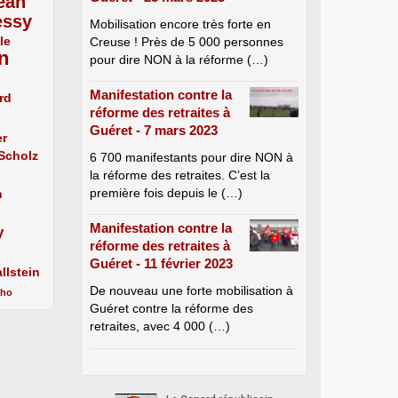
ean
essy
Mobilisation encore très forte en
le
Creuse ! Près de 5 000 personnes
n
pour dire NON à la réforme (…)
Manifestation contre la
rd
réforme des retraites à
Guéret - 7 mars 2023
er
 Scholz
6 700 manifestants pour dire NON à
la réforme des retraites. C’est la
première fois depuis le (…)
n
Manifestation contre la
y
réforme des retraites à
Guéret - 11 février 2023
llstein
De nouveau une forte mobilisation à
cho
Guéret contre la réforme des
retraites, avec 4 000 (…)