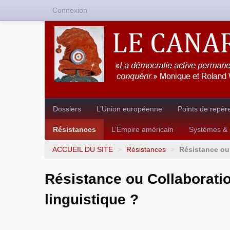
Connexion
Dossiers
L’Union européenne
Points de repèr
Résistances
L’Empire américain
Systèmes & s
ACCUEIL DU SITE
>
Résistances
>
Résistance ou 
Résistance ou Collaborati
linguistique ?