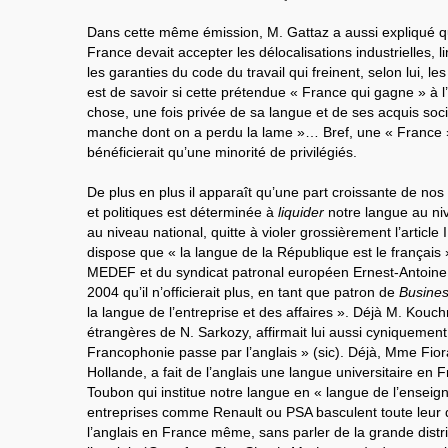
Dans cette même émission, M. Gattaz a aussi expliqué q
France devait accepter les délocalisations industrielles, li
les garanties du code du travail qui freinent, selon lui, le
est de savoir si cette prétendue « France qui gagne » à l’
chose, une fois privée de sa langue et de ses acquis soc
manche dont on a perdu la lame »… Bref, une « France 
bénéficierait qu’une minorité de privilégiés.
De plus en plus il apparaît qu’une part croissante de nos
et politiques est déterminée à
liquider
notre langue au ni
au niveau national, quitte à violer grossièrement l’article I
dispose que « la langue de la République est le français 
MEDEF et du syndicat patronal européen Ernest-Antoine S
2004 qu’il n’officierait plus, en tant que patron de
Busine
la langue de l’entreprise et des affaires ». Déjà M. Kouch
étrangères de N. Sarkozy, affirmait lui aussi cyniquement 
Francophonie passe par l’anglais » (sic). Déjà, Mme Fiora
Hollande, a fait de l’anglais une langue universitaire en 
Toubon qui institue notre langue en « langue de l’ensei
entreprises comme Renault ou PSA basculent toute leur 
l’anglais en France même, sans parler de la grande distrib