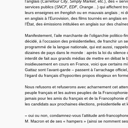
l’anglais (
Carrefour City
,
Simply Market
, etc.), des « serv
services publics (
SNCF
,
EDF
,
Orange
…) qui affichent tro
leurs enseignes en
frenglish
ou en mauvais anglais ; ni d
en anglais à l’Eurovision, des films tournés en anglais e
l’État, des émissions intitulées en anglais sur des chaîne
Manifestement, l’aile marchante de l’oligarchie politico-fi
décidé, à l’occasion des présidentielles, de franchir un se
programmé de la langue nationale, qui est aussi, rappelons
dizaines de pays dans le monde : après la loi du silence
interdit de fait aux grands médias de mettre en débat le 
insidieusement en cours en France, voici que certains m
Gattaz sont l’avant-garde – passent à l’arrachage officiel, 
l’égard du français d’hypocrites propos élogieux en forme
Nous refusons et refuserons avec acharnement cet attent
peuple français et les autres peuples de la Francophoni
jamais pour les amis du français et de la Francophonie d
les candidats aux prochaines élections, présidentielle et lé
–
oui ou non, condamnez-vous l’attitude anti-francophon
M. Macron et de ses « hampers » (ainsi se nomment ses 