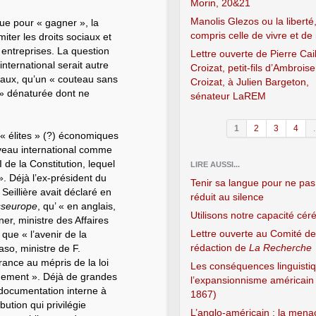
Morin, 20&21
Manolis Glezos ou la liberté,
ue pour « gagner », la
compris celle de vivre et de
miter les droits sociaux et
s entreprises. La question
Lettre ouverte de Pierre Cai
international serait autre
Croizat, petit-fils d’Ambroise
iaux, qu’un « couteau sans
Croizat, à Julien Bargeton,
» dénaturée dont ne
sénateur LaREM
1
2
3
4
.
 « élites » (?) économiques
veau international comme
I de la Constitution, lequel
LIRE AUSSI...
». Déjà l’ex-président du
Tenir sa langue pour ne pas
eillière avait déclaré en
réduit au silence
sseurope
, qu’ « en anglais,
Utilisons notre capacité céré
ner, ministre des Affaires
Lettre ouverte au Comité de
que « l’avenir de la
rédaction de
La Recherche
so, ministre de F.
France au mépris de la loi
Les conséquences linguisti
gnement ». Déjà de grandes
l’expansionnisme américain
documentation interne à
1867)
ution qui privilégie
L’anglo-américain : la mena