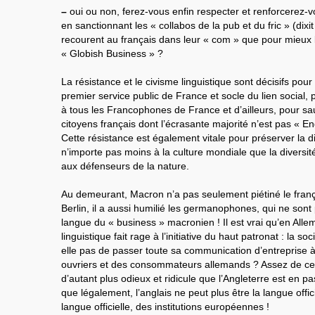
–
oui ou non, ferez-vous enfin respecter et renforcerez-v
en sanctionnant les « collabos de la pub et du fric » (dixi
recourent au français dans leur « com » que pour mieux le
« Globish Business » ?
La résistance et le civisme linguistique sont décisifs pou
premier service public de France et socle du lien social,
à tous les Francophones de France et d’ailleurs, pour sau
citoyens français dont l’écrasante majorité n’est pas « E
Cette résistance est également vitale pour préserver la d
n’importe pas moins à la culture mondiale que la diversi
aux défenseurs de la nature.
Au demeurant, Macron n’a pas seulement piétiné le franç
Berlin, il a aussi humilié les germanophones, qui ne sont
langue du « business » macronien ! Il est vrai qu’en Alle
linguistique fait rage à l’initiative du haut patronat : la so
elle pas de passer toute sa communication d’entreprise à
ouvriers et des consommateurs allemands ? Assez de ce to
d’autant plus odieux et ridicule que l’Angleterre est en pas
que légalement, l’anglais ne peut plus être la langue offi
langue officielle, des institutions européennes !