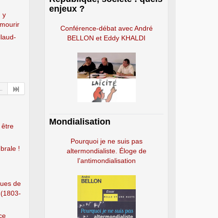
enjeux ?
 y
 mourir
Conférence-débat avec André
llaud-
BELLON et Eddy KHALDI
..
Mondialisation
 être
Pourquoi je ne suis pas
brale !
altermondialiste. Éloge de
l’antimondialisation
ques de
 (1803-
ce