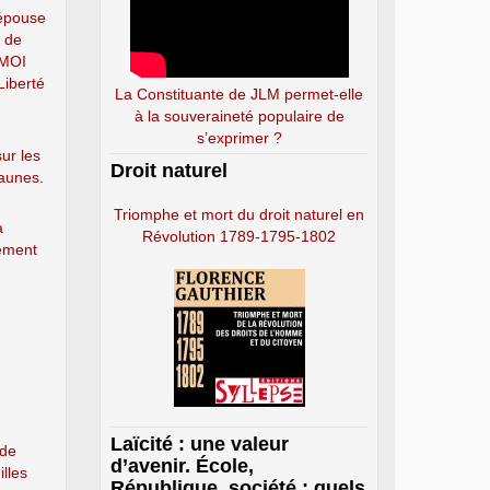
épouse
e de
-MOI
Liberté
La Constituante de JLM permet-elle
à la souveraineté populaire de
s’exprimer ?
ur les
Droit naturel
jaunes.
Triomphe et mort du droit naturel en
a
Révolution 1789-1795-1802
ement
Laïcité : une valeur
 de
d’avenir. École,
illes
République, société : quels