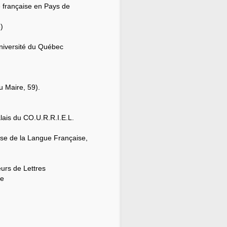
e française en Pays de
)
Université du Québec
au Maire, 59).
lais du CO.U.R.R.I.E.L.
nse de la Langue Française,
eurs de Lettres
me