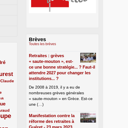
Brèves
Toutes les brèves
Retraites : grèves
« saute-mouton », est-
ré
ce une bonne stratégie... ? Faut-il
attendre 2027 pour changer les
urest
institutions... ?
Claude
De 2008 à 2019, il y a eu de
e
nombreuses grèves générales
« saute-mouton » en Grèce. Est-ce
usk
que
une (…)
Araud
oupe
Manifestation contre la
réforme des retraites à
Guéret - 23 mars 2023