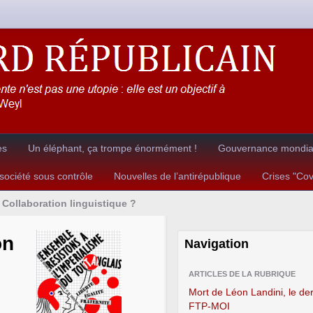
es
Un éléphant, ça trompe énormément !
Gouvernance mondial
ociété sous contrôle
Nouvelles de l’antirépublique
Crises "Co
Collaboration linguistique ?
on
Navigation
ARTICLES DE LA RUBRIQUE
Mort de Léon Landini, le der
FTP-MOI