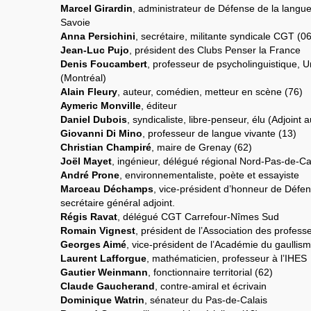
Marcel Girardin
, administrateur de Défense de la langu
Savoie
Anna Persichini
, secrétaire, militante syndicale CGT (06
Jean-Luc Pujo
, président des Clubs Penser la France
Denis Foucambert
, professeur de psycholinguistique, 
(Montréal)
Alain Fleury
, auteur, comédien, metteur en scène (76)
Aymeric Monville
, éditeur
Daniel Dubois
, syndicaliste, libre-penseur, élu (Adjoint 
Giovanni Di Mino
, professeur de langue vivante (13)
Christian Champiré
, maire de Grenay (62)
Joël Mayet
, ingénieur, délégué régional Nord-Pas-de-Ca
André Prone
, environnementaliste, poète et essayiste
Marceau Déchamps
, vice-président d’honneur de Défe
secrétaire général adjoint.
Régis Ravat
, délégué CGT Carrefour-Nîmes Sud
Romain Vignest
, président de l’Association des profess
Georges Aimé
, vice-président de l’Académie du gaullis
Laurent Lafforgue
, mathématicien, professeur à l’IHES
Gautier Weinmann
, fonctionnaire territorial (62)
Claude Gaucherand
, contre-amiral et écrivain
Dominique Watrin
, sénateur du Pas-de-Calais