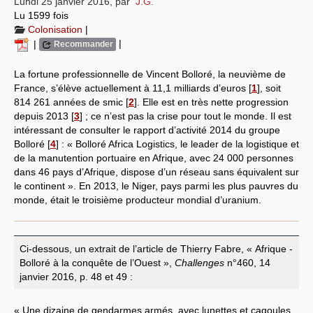
Lundi 25 janvier 2016
,
par
J.G.
Lu 1599 fois
Systèmes & société sous contrôle
Colonisation
|
|
|
Recommander
Nouvelles de l’antirépublique
La fortune professionnelle de Vincent Bolloré, la neuvième de
Crises "Covid-19 & H1N1"
France, s’élève actuellement à 11,1 milliards d’euros
[
1
]
, soit
814 261 années de smic
[
2
]
. Elle est en très nette progression
Guerre en Ukraine
depuis 2013
[
3
]
; ce n’est pas la crise pour tout le monde. Il est
intéressant de consulter le rapport d’activité 2014 du groupe
Bolloré
[
4
]
: « Bolloré Africa Logistics, le leader de la logistique et
de la manutention portuaire en Afrique, avec 24 000 personnes
dans 46 pays d’Afrique, dispose d’un réseau sans équivalent sur
le continent ». En 2013, le Niger, pays parmi les plus pauvres du
monde, était le troisième producteur mondial d’uranium.
Ci-dessous, un extrait de l’article de Thierry Fabre, « Afrique -
Bolloré à la conquête de l’Ouest »,
Challenges
n°460, 14
janvier 2016, p. 48 et 49 :
« Une dizaine de gendarmes armés, avec lunettes et cagoules