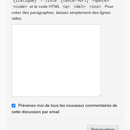
{italique}
-*liste
[texte->url]
<quote>
et le code HTML
. Pour
<code>
<q>
<del>
<ins>
créer des paragraphes, laissez simplement des lignes
vides.
Prévenez-moi de tous les nouveaux commentaires de
cette discussion par email