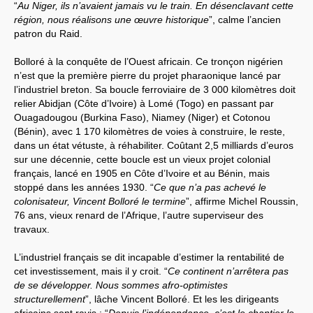
“
Au Niger, ils n’avaient jamais vu le train. En désenclavant cette
région, nous réalisons une œuvre historique
”, calme l’ancien
patron du Raid.
Bolloré à la conquête de l’Ouest africain. Ce tronçon nigérien
n’est que la première pierre du projet pharaonique lancé par
l’industriel breton. Sa boucle ferroviaire de 3 000 kilomètres doit
relier Abidjan (Côte d’Ivoire) à Lomé (Togo) en passant par
Ouagadougou (Burkina Faso), Niamey (Niger) et Cotonou
(Bénin), avec 1 170 kilomètres de voies à construire, le reste,
dans un état vétuste, à réhabiliter. Coûtant 2,5 milliards d’euros
sur une décennie, cette boucle est un vieux projet colonial
français, lancé en 1905 en Côte d’Ivoire et au Bénin, mais
stoppé dans les années 1930. “
Ce que n’a pas achevé le
colonisateur, Vincent Bolloré le termine
”, affirme Michel Roussin,
76 ans, vieux renard de l’Afrique, l’autre superviseur des
travaux.
L’industriel français se dit incapable d’estimer la rentabilité de
cet investissement, mais il y croit. “
Ce continent n’arrêtera pas
de se développer. Nous sommes afro-optimistes
structurellement
”, lâche Vincent Bolloré. Et les les dirigeants
africains sont ravis : “
Depuis l’indépendance, c’est le chantier le