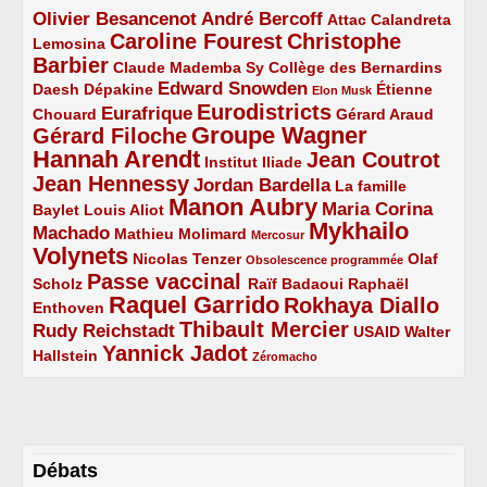
Olivier Besancenot
André Bercoff
3/5
3/5
2/5
Attac
Calandreta
Caroline Fourest
Christophe
2/5
4/5
Lemosina
Barbier
4/5
2/5
2/5
Claude Mademba Sy
Collège des Bernardins
Edward Snowden
Daesh
2/5
2/5
3/5
1/5
Dépakine
Étienne
Elon Musk
Eurodistricts
2/5
3/5
4/5
2/5
Eurafrique
Chouard
Gérard Araud
Groupe Wagner
Gérard Filoche
4/5
5/5
Hannah Arendt
Jean Coutrot
5/5
2/5
4/5
Institut Iliade
Jean Hennessy
4/5
3/5
Jordan Bardella
La famille
Manon Aubry
2/5
2/5
5/5
Maria Corina
Baylet
Louis Aliot
Mykhailo
Machado
3/5
2/5
1/5
Mathieu Molimard
Mercosur
Volynets
5/5
2/5
1/5
Nicolas Tenzer
Olaf
Obsolescence programmée
Passe vaccinal
2/5
4/5
2/5
Scholz
Raïf Badaoui
Raphaël
Raquel Garrido
Rokhaya Diallo
2/5
5/5
4/5
Enthoven
Thibault Mercier
Rudy Reichstadt
3/5
4/5
2/5
USAID
Walter
Yannick Jadot
2/5
4/5
1/5
Hallstein
Zéromacho
Débats