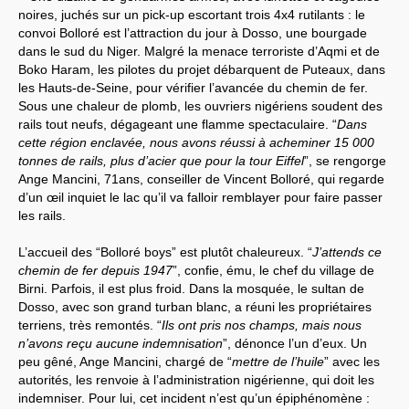
noires, juchés sur un pick-up escortant trois 4x4 rutilants : le
convoi Bolloré est l’attraction du jour à Dosso, une bourgade
dans le sud du Niger. Malgré la menace terroriste d’Aqmi et de
Boko Haram, les pilotes du projet débarquent de Puteaux, dans
les Hauts-de-Seine, pour vérifier l’avancée du chemin de fer.
Sous une chaleur de plomb, les ouvriers nigériens soudent des
rails tout neufs, dégageant une flamme spectaculaire. “
Dans
cette région enclavée, nous avons réussi à acheminer 15 000
tonnes de rails, plus d’acier que pour la tour Eiffel
”, se rengorge
Ange Mancini, 71ans, conseiller de Vincent Bolloré, qui regarde
d’un œil inquiet le lac qu’il va falloir remblayer pour faire passer
les rails.
L’accueil des “Bolloré boys” est plutôt chaleureux. “
J’attends ce
chemin de fer depuis 1947
”, confie, ému, le chef du village de
Birni. Parfois, il est plus froid. Dans la mosquée, le sultan de
Dosso, avec son grand turban blanc, a réuni les propriétaires
terriens, très remontés. “
Ils ont pris nos champs, mais nous
n’avons reçu aucune indemnisation
”, dénonce l’un d’eux. Un
peu gêné, Ange Mancini, chargé de “
mettre de l’huile
” avec les
autorités, les renvoie à l’administration nigérienne, qui doit les
indemniser. Pour lui, cet incident n’est qu’un épiphénomène :