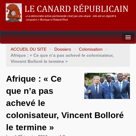
Dossiers
ACCUEIL DU SITE
>
Dossiers
>
Colonisation
>
Afrique : « Ce que n’a pas achevé le colonisateur,
L’Union européenne
Vincent Bolloré le termine »
Points de repères
Afrique : « Ce
Un éléphant, ça trompe énormément !
que n’a pas
Gouvernance mondiale & mondialisation
achevé le
International
colonisateur, Vincent Bolloré
Résistances
le termine »
L’Empire américain