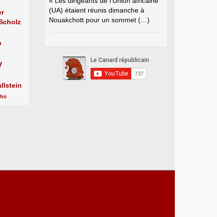
« Les dirigeants de l’Union africaine
(UA) étaient réunis dimanche à
er
Nouakchott pour un sommet (…)
 Scholz
n
y
llstein
cho