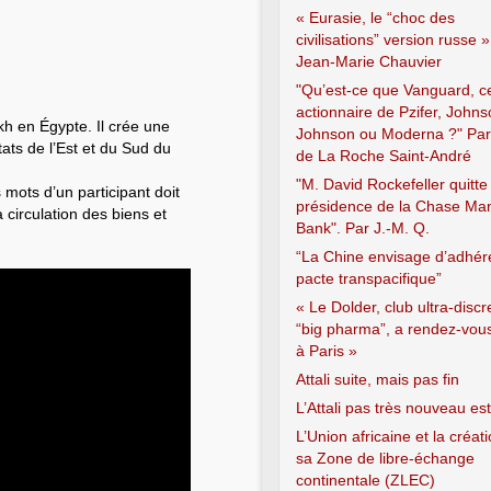
« Eurasie, le “choc des
civilisations” version russe »
Jean-Marie Chauvier
"Qu’est-ce que Vanguard, c
actionnaire de Pzifer, John
kh en Égypte. Il crée une
Johnson ou Moderna ?" Par
ats de l’Est et du Sud du
de La Roche Saint-André
"M. David Rockefeller quitte 
ots d’un participant doit
présidence de la Chase Ma
a circulation des biens et
Bank". Par J.-M. Q.
“La Chine envisage d’adhér
pacte transpacifique”
« Le Dolder, club ultra-discr
“big pharma”, a rendez-vous
à Paris »
Attali suite, mais pas fin
L’Attali pas très nouveau est
L’Union africaine et la créat
sa Zone de libre-échange
continentale (ZLEC)