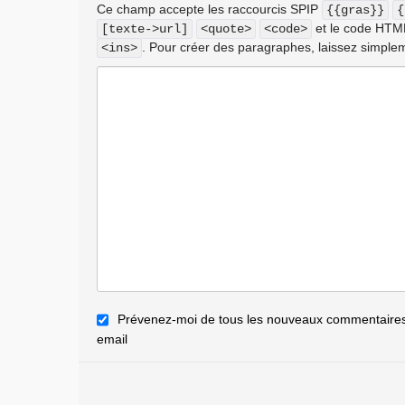
Ce champ accepte les raccourcis SPIP
{{gras}}
{
et le code HT
[texte->url]
<quote>
<code>
. Pour créer des paragraphes, laissez simplem
<ins>
Prévenez-moi de tous les nouveaux commentaires 
email