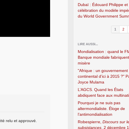
Dubaï : Édouard Philippe et 
célébration du modèle impéri
du World Government Summ
1
2
LIRE AUSSI...
Mondialisation : quand le FM
Banque mondiale fabriquent
misère
"Afrique : un gouvernement
continental d’ici à 2015 ?" P
Joyce Mulama
L’AGCS. Quand les États
abdiquent face aux multinat
Pourquoi je ne suis pas
altermondialiste. Éloge de
l’antimondialisation
été relu et approuvé.
Robespierre,
Discours sur l
subsistances
, 2 décembre 1