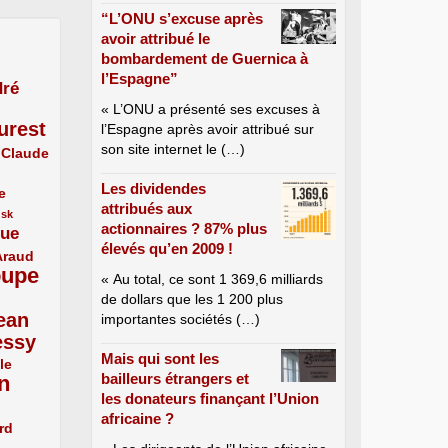
“L’ONU s’excuse après
avoir attribué le
bombardement de Guernica à
l’Espagne”
ré
« L’ONU a présenté ses excuses à
urest
l’Espagne après avoir attribué sur
son site internet le (…)
Claude
Les dividendes
e
attribués aux
usk
actionnaires ? 87% plus
que
élevés qu’en 2009 !
Araud
oupe
« Au total, ce sont 1 369,6 milliards
de dollars que les 1 200 plus
ean
importantes sociétés (…)
essy
Mais qui sont les
le
bailleurs étrangers et
n
les donateurs finançant l’Union
africaine ?
rd