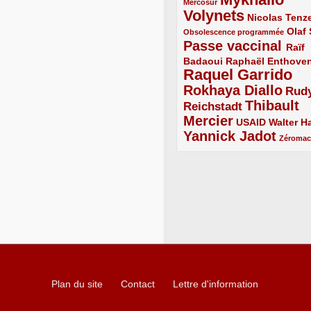
1/5
Mercosur
Volynets
5/5
2/5
Nicolas Tenz
1/5
2/5
Olaf
Obsolescence programmée
Passe vaccinal
4/5
Raïf
Badaoui
2/5
2/5
Raphaël Enthove
Raquel Garrido
5/5
Rokhaya Diallo
4/5
Rud
Thibault
Reichstadt
3/5
Mercier
4/5
2/5
2/5
USAID
Walter Ha
Yannick Jadot
4/5
1/5
Zéroma
Plan du site
Contact
Lettre d'information