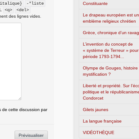
italique}
-*liste
Constituante
ML
<q>
<del>
Le drapeau européen est un
ent des lignes vides.
emblème religieux chrétien
Grèce, chronique d’un rava
L’invention du concept de
« système de Terreur » pour
période 1793-1794...
Olympe de Gouges, histoire
mystification ?
Liberté et propriété. Sur l’é
politique et le républicanism
Condorcet
de cette discussion par
Gilets jaunes
La langue française
VIDÉOTHÈQUE