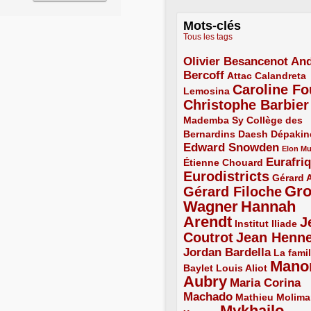
Mots-clés
Tous les tags
Olivier Besancenot
And
3/5
Bercoff
3/5
2/5
Attac
Calandreta
Caroline Fo
2/5
4/5
Lemosina
Christophe Barbier
4/5
Mademba Sy
2/5
Collège des
Bernardins
2/5
2/5
2/5
Daesh
Dépakin
Edward Snowden
3/5
1/5
Elon M
Eurafri
Étienne Chouard
2/5
3/5
Eurodistricts
4/5
2/5
Gérard 
Gr
Gérard Filoche
4/5
Wagner
Hannah
5/5
Arendt
J
5/5
2/5
Institut Iliade
Coutrot
Jean Henn
4/5
4/5
Jordan Bardella
3/5
La famil
Mano
2/5
2/5
Baylet
Louis Aliot
Aubry
5/5
Maria Corina
Machado
3/5
2/5
Mathieu Molima
Mykhailo