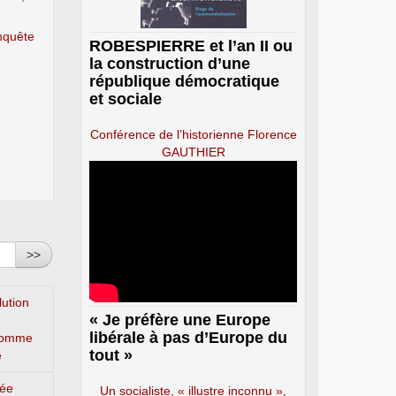
onquête
ROBESPIERRE et l’an II ou
la construction d’une
république démocratique
et sociale
Conférence de l’historienne Florence
GAUTHIER
>>
lution
« Je préfère une Europe
libérale à pas d’Europe du
’homme
tout »
e
lée
Un socialiste, « illustre inconnu »,