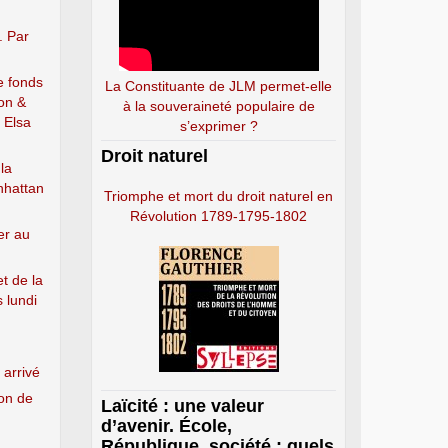
. Par
e fonds
La Constituante de JLM permet-elle
son &
à la souveraineté populaire de
 Elsa
s’exprimer ?
Droit naturel
la
nhattan
Triomphe et mort du droit naturel en
Révolution 1789-1795-1802
er au
et de la
 lundi
 arrivé
ion de
Laïcité : une valeur
d’avenir. École,
République, société : quels