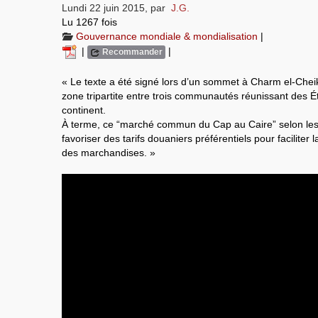
Lundi 22 juin 2015
,
par
J.G.
Lu 1267 fois
Gouvernance mondiale & mondialisation
|
|
|
Recommander
« Le texte a été signé lors d’un sommet à Charm el-Chei
zone tripartite entre trois communautés réunissant des Ét
continent.
À terme, ce “marché commun du Cap au Caire” selon les m
favoriser des tarifs douaniers préférentiels pour faciliter l
des marchandises. »