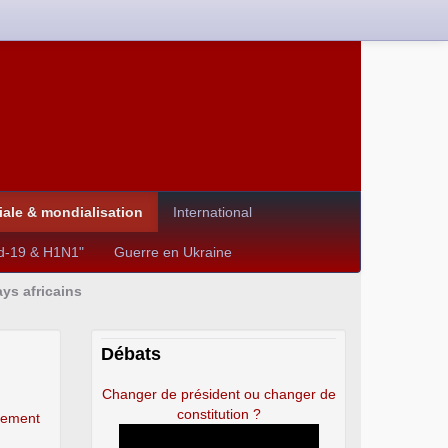
le & mondialisation
International
id-19 & H1N1"
Guerre en Ukraine
ays africains
Débats
Changer de président ou changer de
constitution ?
nement