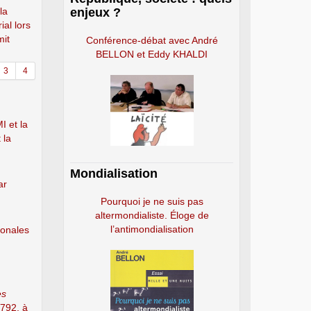
la
enjeux ?
al lors
it
Conférence-débat avec André
BELLON et Eddy KHALDI
3
4
I et la
 la
Mondialisation
ar
Pourquoi je ne suis pas
altermondialiste. Éloge de
l’antimondialisation
ionales
es
792, à