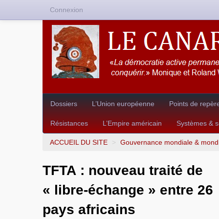
Connexion
Dossiers
L’Union européenne
Points de repèr
Résistances
L’Empire américain
Systèmes & so
ACCUEIL DU SITE
>
Gouvernance mondiale & mondia
TFTA : nouveau traité de
« libre-échange » entre 26
pays africains