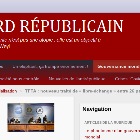
es
Un éléphant, ça trompe énormément !
Gouvernance mondia
ciété sous contrôle
Nouvelles de l’antirépublique
Crises "Cov
lisation
>
TFTA : nouveau traité de « libre-échange » entre 26 p
Navigation
ARTICLES DE LA RUBRIQUE
Le phantasme d’un gouver
mondial