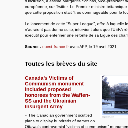
d’inclusion, a estimé Margaritis Schinas, vice-président
européenne, sur Twitter. Le Premier ministre britannique
que cette proposition était “très dommageable pour le foo
Le lancement de cette “Super League”, offre à laquelle 
n’auraient pas donné suite, intervient alors que l’UEFA ré
exécutif pour entériner une refonte de sa Ligue des cham
Source :
ouest-france.fr
avec AFP, le 19 avril 2021.
Toutes les brèves du site
Canada’s Victims of
Communism monument
included proposed
honorees from the Waffen-
SS and the Ukrainian
Insurgent Army
« The Canadian government scuttled
plans to display hundreds of names on
Ottawa’s controversial “victims of communism” monument,