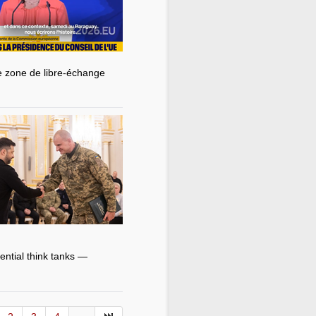
de zone de libre-échange
ntial think tanks —