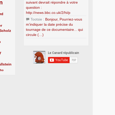
n
suivant devrait répondre à votre
question :
http://news.bbc.co.uk/2/hi/p
rd
Tootsie :
Bonjour, Pourriez-vous
m’indiquer la date précise du
er
tournage de ce documentaire... qui
 Scholz
circule (…)
n
y
llstein
cho