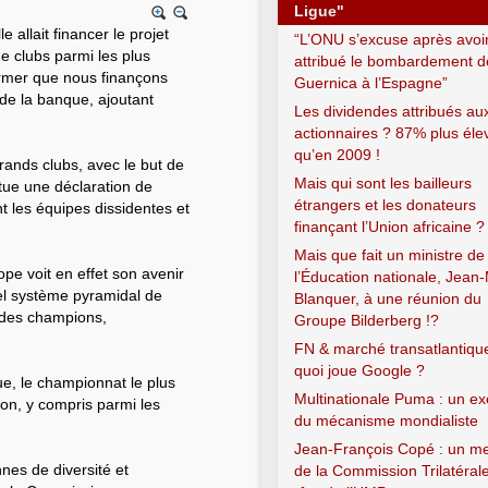
Ligue"
allait financer le projet
“L’ONU s’excuse après avoi
 clubs parmi les plus
attribué le bombardement d
irmer que nous finançons
Guernica à l’Espagne”
 de la banque, ajoutant
Les dividendes attribués au
actionnaires ? 87% plus éle
qu’en 2009 !
rands clubs, avec le but de
Mais qui sont les bailleurs
tue une déclaration de
étrangers et les donateurs
t les équipes dissidentes et
finançant l’Union africaine ?
Mais que fait un ministre de
pe voit en effet son avenir
l’Éducation nationale, Jean-
uel système pyramidal de
Blanquer, à une réunion du
e des champions,
Groupe Bilderberg !?
FN & marché transatlantique
quoi joue Google ?
ue, le championnat le plus
Multinationale Puma : un e
ion, y compris parmi les
du mécanisme mondialiste
Jean-François Copé : un 
nes de diversité et
de la Commission Trilatérale