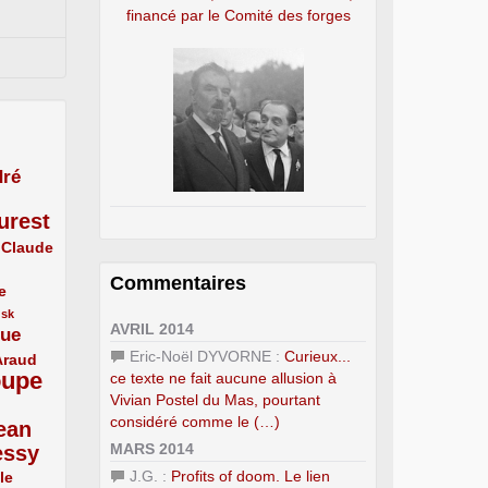
financé par le Comité des forges
ré
urest
Claude
Commentaires
e
usk
AVRIL 2014
que
Eric-Noël DYVORNE :
Curieux...
Araud
oupe
ce texte ne fait aucune allusion à
Vivian Postel du Mas, pourtant
considéré comme le (…)
ean
MARS 2014
essy
J.G. :
Profits of doom. Le lien
le