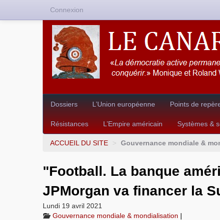
Connexion
Dossiers
L’Union européenne
Points de repèr
Résistances
L’Empire américain
Systèmes & so
ACCUEIL DU SITE
>
Gouvernance mondiale & mon
"Football. La banque amér
JPMorgan va financer la S
Lundi 19 avril 2021
Gouvernance mondiale & mondialisation
|