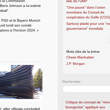
 de la Commission
tête de l’UMP
 Boris Johnson a lui estimé
"Une pause" dans l’union
tball”.
monétaire du Conseil de
coopération du Golfe (CCG)
le PSG et le Bayern Munich
Sarkozy plaide pour une "no
unit lundi son comité
gouvernance" mondiale
pions à l’horizon 2024. »
Mots-clés de la brève
Chase Manhattan
J.P. Morgan
Rechercher :
Critique du concept de “révo
bourgeoise” appliqué aux
 after officials concluded