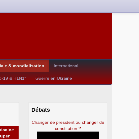
le & mondialisation
International
id-19 & H1N1"
Guerre en Ukraine
Débats
Changer de président ou changer de
constitution ?
ricaine
Super