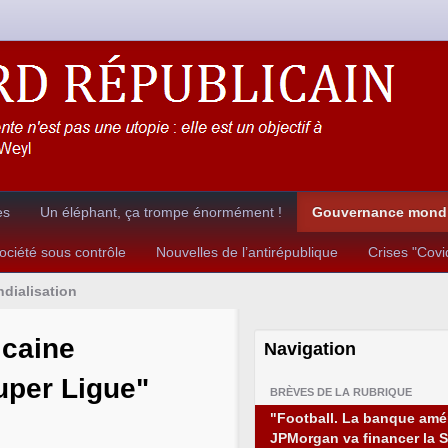
es
Un éléphant, ça trompe énormément !
Gouvernance mondia
ciété sous contrôle
Nouvelles de l’antirépublique
Crises "Cov
dialisation
icaine
Navigation
uper Ligue"
BRÈVES DE LA RUBRIQUE
"Football. La banque amé
JPMorgan va financer la 