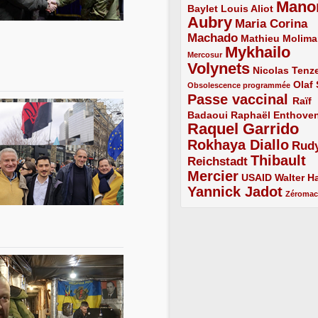
Mano
2/5
2/5
Baylet
Louis Aliot
Aubry
5/5
Maria Corina
Machado
3/5
2/5
Mathieu Molima
Mykhailo
1/5
Mercosur
Volynets
5/5
2/5
Nicolas Tenz
1/5
2/5
Olaf
Obsolescence programmée
Passe vaccinal
4/5
Raïf
Badaoui
2/5
2/5
Raphaël Enthove
Raquel Garrido
5/5
Rokhaya Diallo
4/5
Rud
Thibault
Reichstadt
3/5
Mercier
4/5
2/5
2/5
USAID
Walter Ha
Yannick Jadot
4/5
1/5
Zéroma