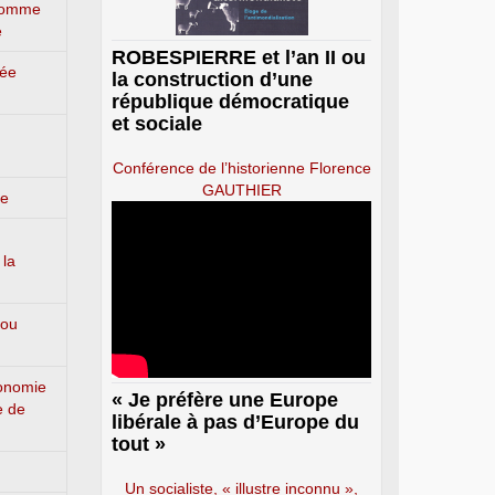
’homme
e
ROBESPIERRE et l’an II ou
lée
la construction d’une
république démocratique
et sociale
Conférence de l’historienne Florence
GAUTHIER
ge
 la
 ou
conomie
« Je préfère une Europe
e de
libérale à pas d’Europe du
tout »
Un socialiste, « illustre inconnu »,