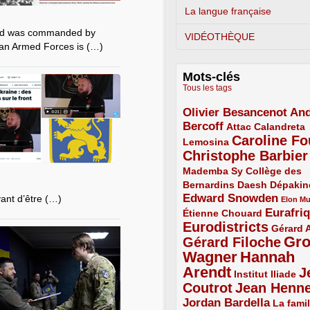
La langue française
and was commanded by
VIDÉOTHÈQUE
ian Armed Forces is (…)
Mots-clés
Tous les tags
Olivier Besancenot
And
3/5
Bercoff
3/5
2/5
Attac
Calandreta
Caroline Fo
2/5
4/5
Lemosina
Christophe Barbier
4/5
Mademba Sy
2/5
Collège des
Bernardins
2/5
2/5
2/5
Daesh
Dépakin
Edward Snowden
vant d’être (…)
3/5
1/5
Elon M
Eurafri
Étienne Chouard
2/5
3/5
Eurodistricts
4/5
2/5
Gérard 
Gr
Gérard Filoche
4/5
Wagner
Hannah
5/5
Arendt
J
5/5
2/5
Institut Iliade
Coutrot
Jean Henn
4/5
4/5
Jordan Bardella
3/5
La famil