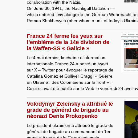
collaboration with the Nazis.
On June 30, 1941, the Nachtigall Battalion —
which entered Lviv alongside the German Wehrmacht 
Roman Shukhevych (after whom a unit of today’s Ukrain
France 24 ferme les yeux sur
l’emblème de la 14e division de
la Waffen-SS « Galicie »
Le 4 mai dernier, la chaîne d’information
internationale France 24 a posté un tweet
sur X – Twitter pour évoquer le reportage de
Catalina Gomez et Gulliver Cragg, « Guerre
en Ukraine : des Colombiens sur le front » .
Celui-ci avait été publié sur le Web le vendredi 24 avril a
Volodymyr Zelensky a attribué le
grade de général de brigade au
néonazi Denis Prokopenko
Le président ukrainien a attribué le grade de
général de brigade au commandant du 1er
corps « Azov » de la Garde nationale