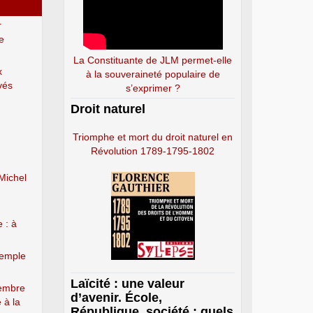
r
e
La Constituante de JLM permet-elle
x
à la souveraineté populaire de
vés
s’exprimer ?
Droit naturel
Triomphe et mort du droit naturel en
Révolution 1789-1795-1802
Michel
 : à
xemple
Laïcité : une valeur
membre
d’avenir. École,
 à la
République, société : quels