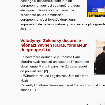
échange » désastreux dont l’Union
européenne nous est coutumière a donc
été signé... Ursula von der Leyen, la
présidente de la Commission
européenne, s’est félicitée deux jours
auparavant de cette signature qui « créera la plus gran
au (…)
Volodymyr Zelensky décore le
néonazi Yevhen Karas, fondateur
du groupe C14
En novembre dernier, le journaliste Paul
Moreira avait reposté un tweet de l’historienne
ukrainienne Marta Havryshko [1] dans lequel
on pouvait lire : [2]
« ‼️Chatham House Legitimizes Ukraine’s Neo-
Nazis
Recently Chatham House — one of the world’s most influe
chose (…)