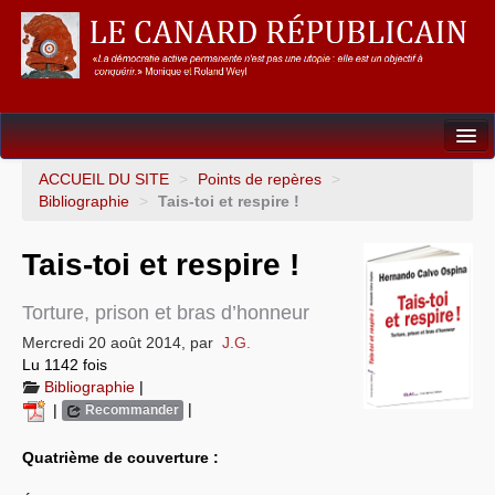
Dossiers
ACCUEIL DU SITE
>
Points de repères
>
Bibliographie
>
Tais-toi et respire !
L’Union européenne
Tais-toi et respire !
Points de repères
Un éléphant, ça trompe énormément !
Torture, prison et bras d’honneur
Mercredi 20 août 2014
,
par
J.G.
Gouvernance mondiale & mondialisation
Lu 1142 fois
Bibliographie
|
International
|
|
Recommander
Résistances
Quatrième de couverture :
L’Empire américain