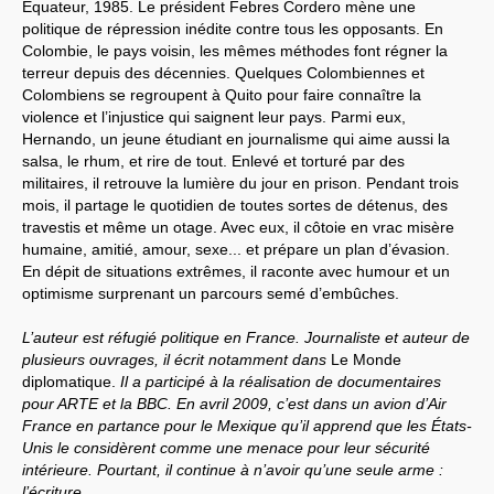
Équateur, 1985. Le président Febres Cordero mène une
politique de répression inédite contre tous les opposants. En
Systèmes & société sous contrôle
Colombie, le pays voisin, les mêmes méthodes font régner la
terreur depuis des décennies. Quelques Colombiennes et
Nouvelles de l’antirépublique
Colombiens se regroupent à Quito pour faire connaître la
violence et l’injustice qui saignent leur pays. Parmi eux,
Crises "Covid-19 & H1N1"
Hernando, un jeune étudiant en journalisme qui aime aussi la
salsa, le rhum, et rire de tout. Enlevé et torturé par des
Guerre en Ukraine
militaires, il retrouve la lumière du jour en prison. Pendant trois
mois, il partage le quotidien de toutes sortes de détenus, des
travestis et même un otage. Avec eux, il côtoie en vrac misère
humaine, amitié, amour, sexe... et prépare un plan d’évasion.
En dépit de situations extrêmes, il raconte avec humour et un
optimisme surprenant un parcours semé d’embûches.
L’auteur est réfugié politique en France. Journaliste et auteur de
plusieurs ouvrages, il écrit notamment dans
Le Monde
diplomatique.
Il a participé à la réalisation de documentaires
pour ARTE et la BBC. En avril 2009, c’est dans un avion d’Air
France en partance pour le Mexique qu’il apprend que les États-
Unis le considèrent comme une menace pour leur sécurité
intérieure. Pourtant, il continue à n’avoir qu’une seule arme :
l’écriture.