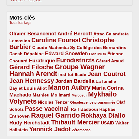
Mots-clés
Tous les tags
Olivier Besancenot
André Bercoff
3/5
3/5
2/5
Attac
Calandreta
Caroline Fourest
Christophe
2/5
4/5
Lemosina
Barbier
4/5
2/5
2/5
Claude Mademba Sy
Collège des Bernardins
Edward Snowden
Daesh
2/5
2/5
3/5
1/5
Dépakine
Étienne
Elon Musk
Eurodistricts
2/5
3/5
4/5
2/5
Eurafrique
Chouard
Gérard Araud
Groupe Wagner
Gérard Filoche
4/5
5/5
Hannah Arendt
Jean Coutrot
5/5
2/5
4/5
Institut Iliade
Jean Hennessy
4/5
3/5
Jordan Bardella
La famille
Manon Aubry
2/5
2/5
5/5
Maria Corina
Baylet
Louis Aliot
Mykhailo
Machado
3/5
2/5
1/5
Mathieu Molimard
Mercosur
Volynets
5/5
2/5
1/5
Nicolas Tenzer
Olaf
Obsolescence programmée
Passe vaccinal
2/5
4/5
2/5
Scholz
Raïf Badaoui
Raphaël
Raquel Garrido
Rokhaya Diallo
2/5
5/5
4/5
Enthoven
Thibault Mercier
Rudy Reichstadt
3/5
4/5
2/5
USAID
Walter
Yannick Jadot
2/5
4/5
1/5
Hallstein
Zéromacho