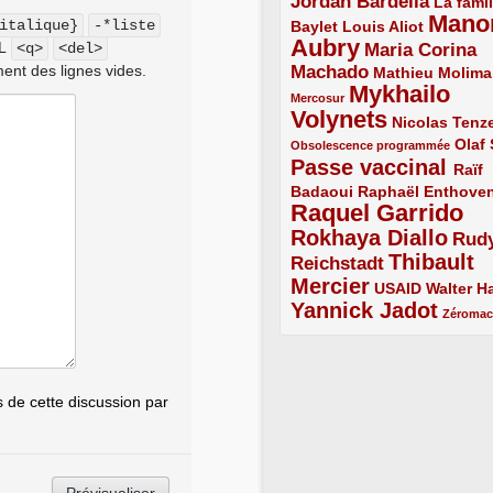
Jordan Bardella
3/5
La famil
Mano
2/5
2/5
italique}
-*liste
Baylet
Louis Aliot
Aubry
ML
<q>
<del>
5/5
Maria Corina
ent des lignes vides.
Machado
3/5
2/5
Mathieu Molima
Mykhailo
1/5
Mercosur
Volynets
5/5
2/5
Nicolas Tenz
1/5
2/5
Olaf
Obsolescence programmée
Passe vaccinal
4/5
Raïf
Badaoui
2/5
2/5
Raphaël Enthove
Raquel Garrido
5/5
Rokhaya Diallo
4/5
Rud
Thibault
Reichstadt
3/5
Mercier
4/5
2/5
2/5
USAID
Walter Ha
Yannick Jadot
4/5
1/5
Zéroma
de cette discussion par