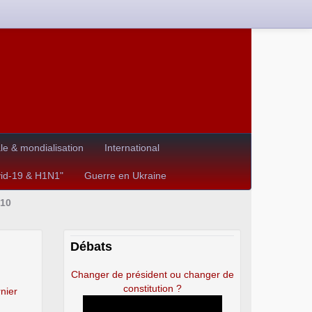
e & mondialisation
International
vid-19 & H1N1"
Guerre en Ukraine
010
Débats
Changer de président ou changer de
constitution ?
nier