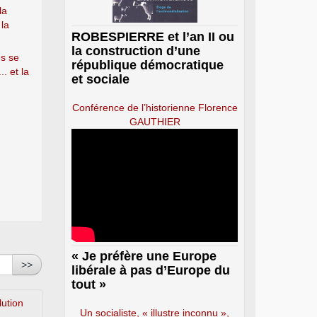
la
la
ROBESPIERRE et l’an II ou
la construction d’une
és se
république démocratique
. et la
et sociale
Conférence de l’historienne Florence
GAUTHIER
« Je préfère une Europe
>>
libérale à pas d’Europe du
tout »
lution
Un socialiste, « illustre inconnu »,