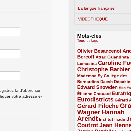
La langue française
VIDÉOTHÈQUE
Mots-clés
Tous les tags
Olivier Besancenot
And
3/5
Bercoff
3/5
2/5
Attac
Calandreta
Caroline Fo
2/5
4/5
Lemosina
Christophe Barbier
4/5
Mademba Sy
2/5
Collège des
Bernardins
2/5
2/5
2/5
Daesh
Dépakin
Edward Snowden
3/5
1/5
Elon M
gistrez-la d’abord sur
Eurafri
Étienne Chouard
2/5
3/5
ndiquer votre adresse e-
Eurodistricts
4/5
2/5
Gérard 
Gr
Gérard Filoche
4/5
Wagner
Hannah
5/5
Arendt
J
5/5
2/5
Institut Iliade
Coutrot
Jean Henn
4/5
4/5