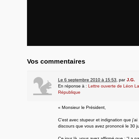
Vos commentaires
Le 6 septembre 2010 à 15:53
,
par
J.G.
En réponse à :
Lettre ouverte de Léon La
République
« Monsieur le Président,
C’est avec stupeur et indignation que j’a
discours que vous avez prononcé le 30 jui
Ce jour là, vous avez affirmé que : “La na