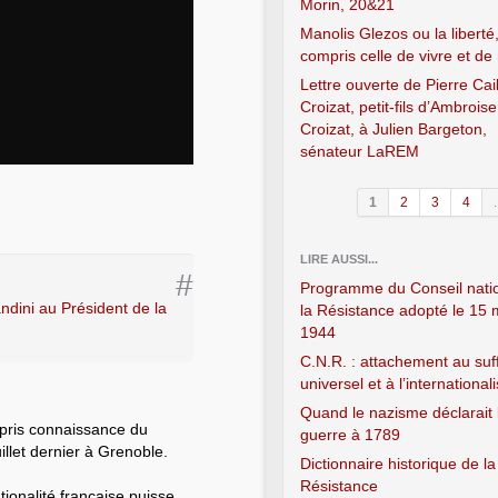
Morin, 20&21
Manolis Glezos ou la liberté,
compris celle de vivre et de
Lettre ouverte de Pierre Cai
Croizat, petit-fils d’Ambroise
Croizat, à Julien Bargeton,
sénateur LaREM
1
2
3
4
.
LIRE AUSSI...
#
Programme du Conseil nati
ndini au Président de la
la Résistance adopté le 15 
1944
C.N.R. : attachement au suf
universel et à l’internationa
Quand le nazisme déclarait 
i pris connaissance du
guerre à 1789
llet dernier à Grenoble.
Dictionnaire historique de la
Résistance
tionalité française puisse