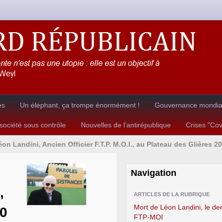
es
Un éléphant, ça trompe énormément !
Gouvernance mondial
ociété sous contrôle
Nouvelles de l’antirépublique
Crises "Co
on Landini, Ancien Officier F.T.P. M.O.I., au Plateau des Glières 2
Navigation
,
ARTICLES DE LA RUBRIQUE
Mort de Léon Landini, le der
10
FTP-MOI