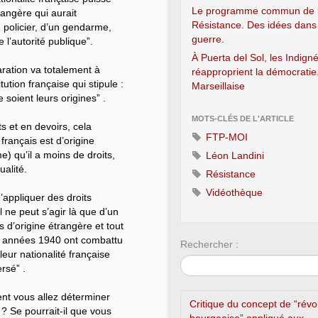
Le programme commun de 
rangère qui aurait
Résistance. Des idées dans 
n policier, d’un gendarme,
guerre.
 l’autorité publique”.
À Puerta del Sol, les Indign
aration va totalement à
réapproprient la démocratie..
tution française qui stipule :
Marseillaise
 soient leurs origines” .
MOTS-CLÉS DE L'ARTICLE
s et en devoirs, cela
FTP-MOI
français est d’origine
 qu’il a moins de droits,
Léon Landini
ualité.
Résistance
Vidéothèque
’appliquer des droits
Il ne peut s’agir là que d’un
 d’origine étrangère et tout
es années 1940 ont combattu
Rechercher :
leur nationalité française
rsé” .
ent vous allez déterminer
Critique du concept de “révo
 ? Se pourrait-il que vous