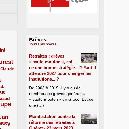
Brèves
Toutes les brèves
ré
Retraites : grèves
urest
« saute-mouton », est-
ce une bonne stratégie... ? Faut-il
Claude
attendre 2027 pour changer les
institutions... ?
e
usk
De 2008 à 2019, il y a eu de
que
nombreuses grèves générales
Araud
« saute-mouton » en Grèce. Est-ce
oupe
une (…)
ean
Manifestation contre la
réforme des retraites à
essy
Guéret - 23 mars 2023