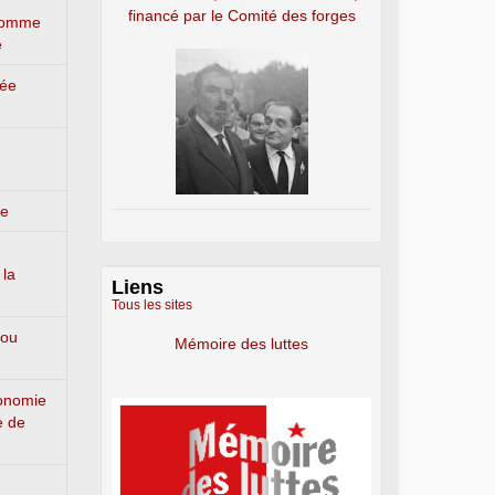
financé par le Comité des forges
’homme
e
lée
ge
 la
Liens
Tous les sites
 ou
Mémoire des luttes
conomie
e de