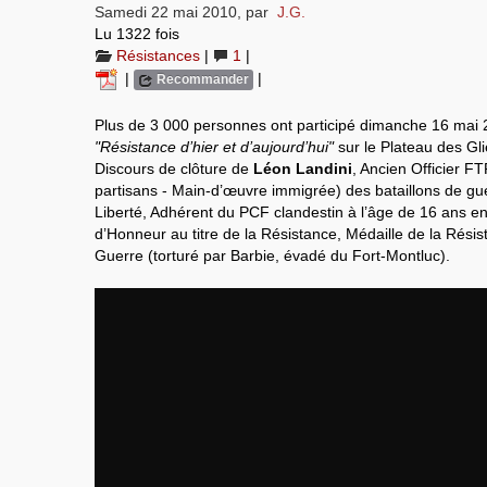
Samedi 22 mai 2010
,
par
J.G.
Lu 1322 fois
Résistances
|
1
|
|
|
Recommander
Plus de 3 000 personnes ont participé dimanche 16 mai 2
"Résistance d’hier et d’aujourd’hui"
sur le Plateau des Gli
Discours de clôture de
Léon Landini
, Ancien Officier F
partisans - Main-d’œuvre immigrée) des bataillons de gu
Liberté, Adhérent du PCF clandestin à l’âge de 16 ans en
d’Honneur au titre de la Résistance, Médaille de la Rési
Guerre (torturé par Barbie, évadé du Fort-Montluc).