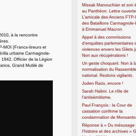
Missak Manouchian et son 
au Panthéon. Lettre ouvert
L’amicale des Anciens FTP
des Bataillons Carmagnole-
à Emmanuel Macron
010, à la rencontre
Appel à des commissions
ères.
d’enquêtes parlementaires s
TP-MOI (Francs-tireurs et
violences envers les Gilets 
érilla urbaine Carmagnole-
Non aux récupérations !
 1942, Officier de la Légion
Un geste choquant. Non à l
stance, Grand Mutilé de
normalisation du Rassembl
national. Restons vigilants.
Juden Raüs, encore !
Sarah Halimi. Le rôle de
l’antisémitisme.
Paul François : la Cour de
cassation confirme la
condamnation de Monsanto
Réponse à « Du mésusage
l’histoire et des archives » G