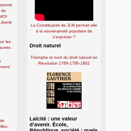
épouse
e de
-MOI
Liberté
La Constituante de JLM permet-elle
à la souveraineté populaire de
s’exprimer ?
ur les
Droit naturel
jaunes.
Triomphe et mort du droit naturel en
a
Révolution 1789-1795-1802
ement
Laïcité : une valeur
 de
d’avenir. École,
illes
République, société : quels