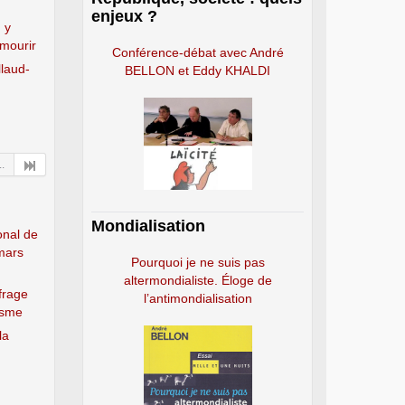
enjeux ?
 y
 mourir
Conférence-débat avec André
llaud-
BELLON et Eddy KHALDI
..
Mondialisation
onal de
mars
Pourquoi je ne suis pas
altermondialiste. Éloge de
frage
l’antimondialisation
lisme
la