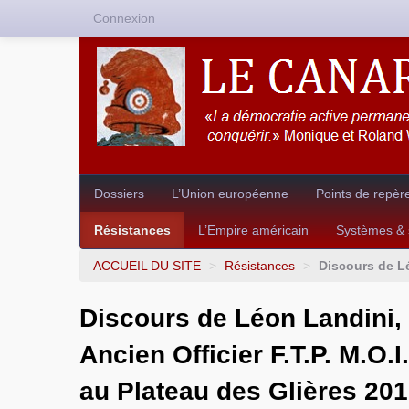
Connexion
Dossiers
L’Union européenne
Points de repèr
Résistances
L’Empire américain
Systèmes & s
ACCUEIL DU SITE
>
Résistances
>
Discours de Lé
Discours de Léon Landini,
Ancien Officier F.T.P. M.O.I.
au Plateau des Glières 20