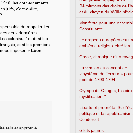
bourgeoise” appliqué aux
es 1940, les gouvernements
Révolutions des droits de l
s juifs, c’est-à-dire,
et du citoyen du XVIIIe siècl
 ?
Manifeste pour une Assemb
ispensable de rappeler les
Constituante
 des deux dernières
Les coloniaux” et dont les
Le drapeau européen est un
 français, sont les premiers
emblème religieux chrétien
z nous imposer. »
Léon
Grèce, chronique d’un rava
L’invention du concept de
« système de Terreur » pour
période 1793-1794...
Olympe de Gouges, histoire
mystification ?
Liberté et propriété. Sur l’é
politique et le républicanism
Condorcet
été relu et approuvé.
Gilets jaunes