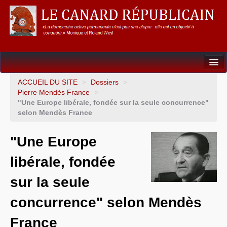
Dossiers
ACCUEIL DU SITE
>
Dossiers
>
Pierre Mendès France
>
L’Union européenne
"Une Europe libérale, fondée sur la seule concurrence"
selon Mendès France
Points de repères
"Une Europe
Un éléphant, ça trompe énormément !
libérale, fondée
Gouvernance mondiale & mondialisation
sur la seule
International
concurrence" selon Mendès
Résistances
France
L’Empire américain