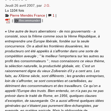
Jeudi 26 avril 2007
,
par
J.G.
Systèmes & société sous contrôle
Lu 1104 fois
Pierre Mendès France
|
1
|
Nouvelles de l’antirépublique
|
|
Recommander
Crises "Covid-19 & H1N1"
«
Une autre de leurs aberrations - de nos gouvernants - a
consisté, sous la IVème comme sous la Vème République, à
Guerre en Ukraine
entreprendre une Europe libérale, fondée sur la seule
concurrence. On a aboli les frontières douanières, les
producteurs ont été appelés à s’affronter dans une sorte de
compétition aveugle ; "
le meilleur l’emportera sur les autres au
profit des consommateurs
" ; nous connaissons ce vieux thème,
la sélection naturelle, la productivité globale, etc. C’est un
raisonnement digne du vieux Zollverein d’il y a cent ans. Les
faits, au XXème siècle, sont différents ; les grandes entreprises,
loin de s’affronter, se sont concertées et cartellisées, au
détriment des consommateurs et des travailleurs. Ce qu’on a
appelé l’Europe des trusts. Bien entendu, on n’a pas pu ne pas
prévoir dans le traité de Rome, en 1956, quelques clauses
d’exception, de sauvegarde. On a aussi affirmé quelques idées
générales qui n’étaient pas purement libre-échangistes, par
exemple, en matière agricole. Mais la philosophie de