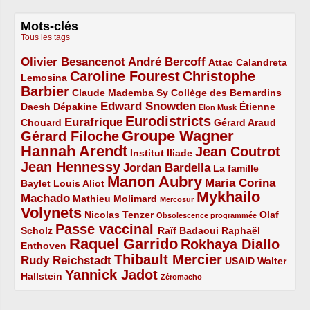
Mots-clés
Tous les tags
Olivier Besancenot
André Bercoff
3/5
3/5
2/5
Attac
Calandreta
Caroline Fourest
Christophe
2/5
4/5
Lemosina
Barbier
4/5
2/5
2/5
Claude Mademba Sy
Collège des Bernardins
Edward Snowden
Daesh
2/5
2/5
3/5
1/5
Dépakine
Étienne
Elon Musk
Eurodistricts
2/5
3/5
4/5
2/5
Eurafrique
Chouard
Gérard Araud
Groupe Wagner
Gérard Filoche
4/5
5/5
Hannah Arendt
Jean Coutrot
5/5
2/5
4/5
Institut Iliade
Jean Hennessy
4/5
3/5
Jordan Bardella
La famille
Manon Aubry
2/5
2/5
5/5
Maria Corina
Baylet
Louis Aliot
Mykhailo
Machado
3/5
2/5
1/5
Mathieu Molimard
Mercosur
Volynets
5/5
2/5
1/5
Nicolas Tenzer
Olaf
Obsolescence programmée
Passe vaccinal
2/5
4/5
2/5
Scholz
Raïf Badaoui
Raphaël
Raquel Garrido
Rokhaya Diallo
2/5
5/5
4/5
Enthoven
Thibault Mercier
Rudy Reichstadt
3/5
4/5
2/5
USAID
Walter
Yannick Jadot
2/5
4/5
1/5
Hallstein
Zéromacho