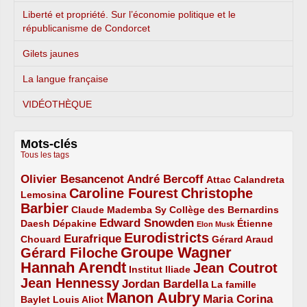
Liberté et propriété. Sur l’économie politique et le
républicanisme de Condorcet
Gilets jaunes
La langue française
VIDÉOTHÈQUE
Mots-clés
Tous les tags
Olivier Besancenot
André Bercoff
3/5
3/5
2/5
Attac
Calandreta
Caroline Fourest
Christophe
2/5
4/5
Lemosina
Barbier
4/5
2/5
2/5
Claude Mademba Sy
Collège des Bernardins
Edward Snowden
Daesh
2/5
2/5
3/5
1/5
Dépakine
Étienne
Elon Musk
Eurodistricts
2/5
3/5
4/5
2/5
Eurafrique
Chouard
Gérard Araud
Groupe Wagner
Gérard Filoche
4/5
5/5
Hannah Arendt
Jean Coutrot
5/5
2/5
4/5
Institut Iliade
Jean Hennessy
4/5
3/5
Jordan Bardella
La famille
Manon Aubry
2/5
2/5
5/5
Maria Corina
Baylet
Louis Aliot