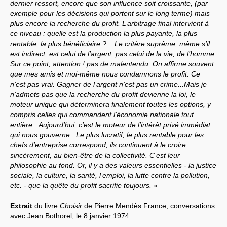
dernier ressort, encore que son influence soit croissante, (par
exemple pour les décisions qui portent sur le long terme) mais
Systèmes & société sous contrôle
plus encore la recherche du profit. L’arbitrage final intervient à
ce niveau : quelle est la production la plus payante, la plus
Nouvelles de l’antirépublique
rentable, la plus bénéficiaire ? ...Le critère suprême, même s’il
est indirect, est celui de l’argent, pas celui de la vie, de l’homme.
Crises "Covid-19 & H1N1"
Sur ce point, attention ! pas de malentendu. On affirme souvent
que mes amis et moi-même nous condamnons le profit. Ce
Guerre en Ukraine
n’est pas vrai. Gagner de l’argent n’est pas un crime...Mais je
n’admets pas que la recherche du profit devienne la loi, le
moteur unique qui déterminera finalement toutes les options, y
compris celles qui commandent l’économie nationale tout
entière...Aujourd’hui, c’est le moteur de l’intérêt privé immédiat
qui nous gouverne...Le plus lucratif, le plus rentable pour les
chefs d’entreprise correspond, ils continuent à le croire
sincèrement, au bien-être de la collectivité. C’est leur
philosophie au fond. Or, il y a des valeurs essentielles - la justice
sociale, la culture, la santé, l’emploi, la lutte contre la pollution,
etc. - que la quête du profit sacrifie toujours.
»
Extrait
du livre
Choisir
de Pierre Mendès France, conversations
avec Jean Bothorel, le 8 janvier 1974.