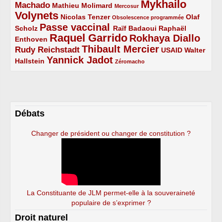
Mykhailo
Machado
3/5
2/5
1/5
Mathieu Molimard
Mercosur
Volynets
5/5
2/5
1/5
Nicolas Tenzer
Olaf
Obsolescence programmée
Passe vaccinal
2/5
4/5
2/5
Scholz
Raïf Badaoui
Raphaël
Raquel Garrido
Rokhaya Diallo
2/5
5/5
4/5
Enthoven
Thibault Mercier
Rudy Reichstadt
3/5
4/5
2/5
USAID
Walter
Yannick Jadot
2/5
4/5
1/5
Hallstein
Zéromacho
Débats
Changer de président ou changer de constitution ?
La Constituante de JLM permet-elle à la souveraineté
populaire de s’exprimer ?
Droit naturel