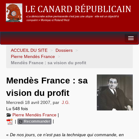
Dossiers
ACCUEIL DU SITE
>
Dossiers
>
Pierre Mendès France
>
L’Union européenne
Mendès France : sa vision du profit
Points de repères
Mendès France : sa
Un éléphant, ça trompe énormément !
vision du profit
Gouvernance mondiale & mondialisation
Mercredi 18 avril 2007
,
par
J.G.
Lu 548 fois
International
Pierre Mendès France
|
|
|
Recommander
Résistances
«
De nos jours, ce n’est pas la technique qui commande, en
L’Empire américain