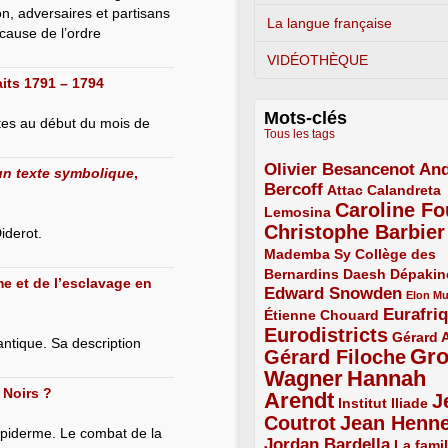
ion, adversaires et partisans
La langue française
cause de l’ordre
VIDÉOTHÈQUE
its 1791 – 1794
Mots-clés
tes au début du mois de
Tous les tags
Olivier Besancenot
And
3/5
 un texte symbolique
,
Bercoff
3/5
2/5
Attac
Calandreta
Caroline Fo
2/5
4/5
Lemosina
Christophe Barbier
4/5
iderot.
Mademba Sy
2/5
Collège des
Bernardins
2/5
2/5
2/5
Daesh
Dépakin
e et de l’esclavage en
Edward Snowden
3/5
1/5
Elon M
Eurafri
Étienne Chouard
2/5
3/5
Eurodistricts
4/5
2/5
Gérard 
lantique. Sa description
Gr
Gérard Filoche
4/5
Wagner
Hannah
5/5
 Noirs ?
Arendt
J
5/5
2/5
Institut Iliade
Coutrot
Jean Henn
4/5
4/5
l’épiderme. Le combat de la
Jordan Bardella
3/5
La famil