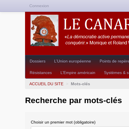
Connexion
Dossiers
L’Union européenne
Points de repèr
Résistances
L’Empire américain
Systèmes & so
ACCUEIL DU SITE
>
Mots-clés
Recherche par mots-clés
Choisir un premier mot (obligatoire)