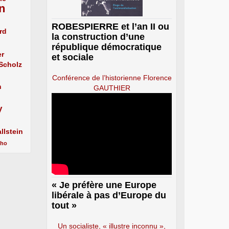
n
ROBESPIERRE et l’an II ou
rd
la construction d’une
république démocratique
er
et sociale
 Scholz
Conférence de l’historienne Florence
n
GAUTHIER
y
llstein
cho
« Je préfère une Europe
libérale à pas d’Europe du
tout »
Un socialiste, « illustre inconnu »,