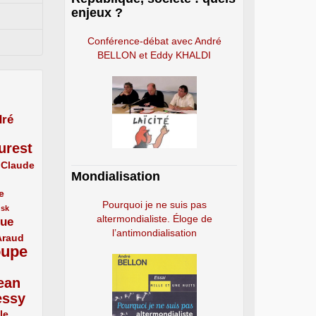
enjeux ?
Conférence-débat avec André
BELLON et Eddy KHALDI
ré
urest
Claude
Mondialisation
e
Pourquoi je ne suis pas
usk
altermondialiste. Éloge de
que
l’antimondialisation
Araud
oupe
ean
essy
le