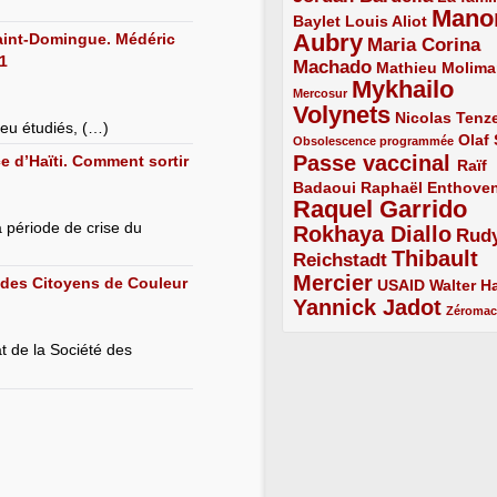
Mano
2/5
2/5
Baylet
Louis Aliot
Aubry
aint-Domingue. Médéric
5/5
Maria Corina
1
Machado
3/5
2/5
Mathieu Molima
Mykhailo
1/5
Mercosur
Volynets
5/5
2/5
Nicolas Tenz
eu étudiés, (…)
1/5
2/5
Olaf
Obsolescence programmée
Passe vaccinal
e d’Haïti. Comment sortir
4/5
Raïf
Badaoui
2/5
2/5
Raphaël Enthove
Raquel Garrido
5/5
a période de crise du
Rokhaya Diallo
4/5
Rud
Thibault
Reichstadt
3/5
Mercier
é des Citoyens de Couleur
4/5
2/5
2/5
USAID
Walter Ha
Yannick Jadot
4/5
1/5
Zéroma
t de la Société des