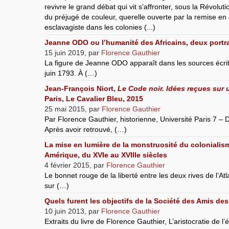
revivre le grand débat qui vit s’affronter, sous la Révolut
du préjugé de couleur, querelle ouverte par la remise en 
esclavagiste dans les colonies (...)
Jeanne ODO ou l’humanité des Africains, deux portra
15 juin 2019
,
par
Florence Gauthier
La figure de Jeanne ODO apparaît dans les sources écri
juin 1793. À (…)
Jean-François Niort,
Le Code noir. Idées reçues sur
Paris, Le Cavalier Bleu, 2015
25 mai 2015
,
par
Florence Gauthier
Par Florence Gauthier, historienne, Université Paris 7 – D
Après avoir retrouvé, (…)
La mise en lumière de la monstruosité du colonialism
Amérique, du XVIe au XVIIIe siècles
4 février 2015
,
par
Florence Gauthier
Le bonnet rouge de la liberté entre les deux rives de l’At
sur (…)
Quels furent les objectifs de la Société des Amis des
10 juin 2013
,
par
Florence Gauthier
Extraits du livre de Florence Gauthier, L’aristocratie de 