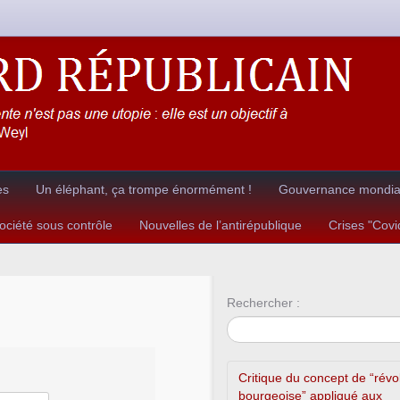
es
Un éléphant, ça trompe énormément !
Gouvernance mondial
ciété sous contrôle
Nouvelles de l’antirépublique
Crises "Cov
Rechercher :
Critique du concept de “révo
bourgeoise” appliqué aux