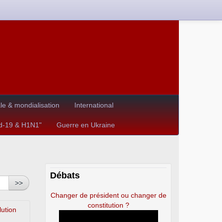
e & mondialisation
International
id-19 & H1N1"
Guerre en Ukraine
Débats
>>
Changer de président ou changer de
constitution ?
lution