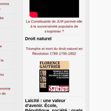
’homme
e
lée
La Constituante de JLM permet-elle
à la souveraineté populaire de
s’exprimer ?
Droit naturel
ge
Triomphe et mort du droit naturel en
Révolution 1789-1795-1802
 la
 ou
conomie
e de
Laïcité : une valeur
d’avenir. École,
République, société : quels