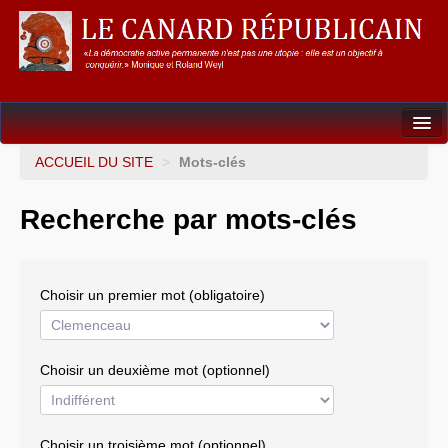
Dossiers
ACCUEIL DU SITE
>
Mots-clés
L’Union européenne
Recherche par mots-clés
Points de repères
Un éléphant, ça trompe énormément !
Choisir un premier mot (obligatoire)
Gouvernance mondiale & mondialisation
International
Choisir un deuxième mot (optionnel)
Résistances
L’Empire américain
Choisir un troisième mot (optionnel)