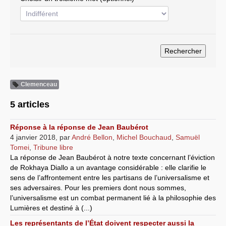
Systèmes & société sous contrôle
Nouvelles de l’antirépublique
Crises "Covid-19 & H1N1"
Guerre en Ukraine
Clemenceau
5 articles
Réponse à la réponse de Jean Baubérot
4 janvier 2018
,
par
André Bellon
,
Michel Bouchaud
,
Samuël
Tomei
,
Tribune libre
La réponse de Jean Baubérot à notre texte concernant l’éviction
de Rokhaya Diallo a un avantage considérable : elle clarifie le
sens de l’affrontement entre les partisans de l’universalisme et
ses adversaires. Pour les premiers dont nous sommes,
l’universalisme est un combat permanent lié à la philosophie des
Lumières et destiné à (...)
Les représentants de l’État doivent respecter aussi la