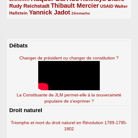
Thibault Mercier
Rudy Reichstadt
3/5
4/5
2/5
USAID
Walter
Yannick Jadot
2/5
4/5
1/5
Hallstein
Zéromacho
Débats
Changer de président ou changer de constitution ?
La Constituante de JLM permet-elle à la souveraineté
populaire de s’exprimer ?
Droit naturel
Triomphe et mort du droit naturel en Révolution 1789-1795-
1802