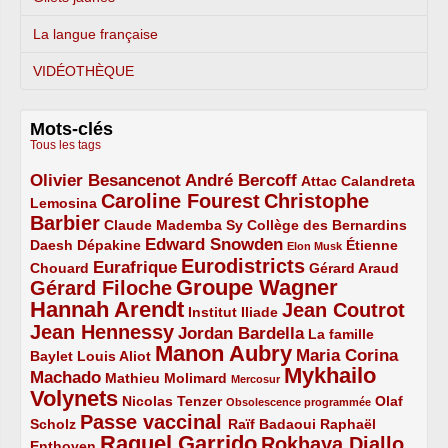
La langue française
VIDÉOTHÈQUE
Mots-clés
Tous les tags
Olivier Besancenot
André Bercoff
3/5
3/5
2/5
Attac
Calandreta
Caroline Fourest
Christophe
2/5
4/5
Lemosina
Barbier
4/5
2/5
2/5
Claude Mademba Sy
Collège des Bernardins
Edward Snowden
Daesh
2/5
2/5
3/5
1/5
Dépakine
Étienne
Elon Musk
Eurodistricts
2/5
3/5
4/5
2/5
Eurafrique
Chouard
Gérard Araud
Groupe Wagner
Gérard Filoche
4/5
5/5
Hannah Arendt
Jean Coutrot
5/5
2/5
4/5
Institut Iliade
Jean Hennessy
4/5
3/5
Jordan Bardella
La famille
Manon Aubry
2/5
2/5
5/5
Maria Corina
Baylet
Louis Aliot
Mykhailo
Machado
3/5
2/5
1/5
Mathieu Molimard
Mercosur
Volynets
5/5
2/5
1/5
Nicolas Tenzer
Olaf
Obsolescence programmée
Passe vaccinal
2/5
4/5
2/5
Scholz
Raïf Badaoui
Raphaël
Raquel Garrido
Rokhaya Diallo
2/5
5/5
4/5
Enthoven