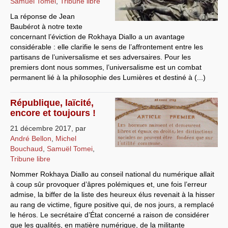
Samuël Tomei
,
Tribune libre
Systèmes & société sous contrôle
La réponse de Jean
Baubérot à notre texte
Nouvelles de l’antirépublique
concernant l’éviction de Rokhaya Diallo a un avantage
considérable : elle clarifie le sens de l’affrontement entre les
Crises "Covid-19 & H1N1"
partisans de l’universalisme et ses adversaires. Pour les
premiers dont nous sommes, l’universalisme est un combat
Guerre en Ukraine
permanent lié à la philosophie des Lumières et destiné à (...)
République, laïcité,
encore et toujours !
21 décembre 2017
,
par
André Bellon
,
Michel
Bouchaud
,
Samuël Tomei
,
Tribune libre
Nommer Rokhaya Diallo au conseil national du numérique allait
à coup sûr provoquer d’âpres polémiques et, une fois l’erreur
admise, la biffer de la liste des heureux élus revenait à la hisser
au rang de victime, figure positive qui, de nos jours, a remplacé
le héros. Le secrétaire d’État concerné a raison de considérer
que les qualités, en matière numérique, de la militante