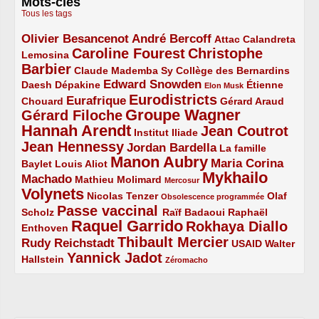
Mots-clés
Tous les tags
Olivier Besancenot
André Bercoff
3/5
3/5
2/5
Attac
Calandreta
Caroline Fourest
Christophe
2/5
4/5
Lemosina
Barbier
4/5
2/5
2/5
Claude Mademba Sy
Collège des Bernardins
Edward Snowden
Daesh
2/5
2/5
3/5
1/5
Dépakine
Étienne
Elon Musk
Eurodistricts
2/5
3/5
4/5
2/5
Eurafrique
Chouard
Gérard Araud
Groupe Wagner
Gérard Filoche
4/5
5/5
Hannah Arendt
Jean Coutrot
5/5
2/5
4/5
Institut Iliade
Jean Hennessy
4/5
3/5
Jordan Bardella
La famille
Manon Aubry
2/5
2/5
5/5
Maria Corina
Baylet
Louis Aliot
Mykhailo
Machado
3/5
2/5
1/5
Mathieu Molimard
Mercosur
Volynets
5/5
2/5
1/5
Nicolas Tenzer
Olaf
Obsolescence programmée
Passe vaccinal
2/5
4/5
2/5
Scholz
Raïf Badaoui
Raphaël
Raquel Garrido
Rokhaya Diallo
2/5
5/5
4/5
Enthoven
Thibault Mercier
Rudy Reichstadt
3/5
4/5
2/5
USAID
Walter
Yannick Jadot
2/5
4/5
1/5
Hallstein
Zéromacho