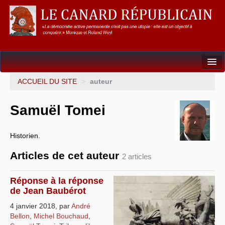
Dossiers
ACCUEIL DU SITE
>
auteur
L’Union européenne
Samuël Tomei
Points de repères
Historien.
Un éléphant, ça trompe énormément !
Articles de cet auteur
2 articles
Gouvernance mondiale & mondialisation
International
Réponse à la réponse
de Jean Baubérot
Résistances
4 janvier 2018
,
par
André
Bellon
,
Michel Bouchaud
,
L’Empire américain