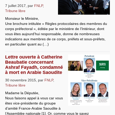
7 juillet 2017
,
par
FNLP
,
Systèmes & société sous contrôle
Tribune libre
Nouvelles de l’antirépublique
Monsieur le Ministre,
Une brochure intitulée « Règles protocolaires des membres du
Crises "Covid-19 & H1N1"
corps préfectoral », éditée par le ministère de l’Intérieur, dont
vous êtes aujourd’hui responsable, donne de nombreuses
Guerre en Ukraine
indications aux membres de ce corps, préfets et sous-préfets,
en particulier quant au (…)
Lettre ouverte à Catherine
Beaubatie concernant
Ashraf Fayadh, condamné
à mort en Arabie Saoudite
30 novembre 2015
,
par
FNLP
,
Tribune libre
Madame la Députée,
Nous faisons appel à vous car vous
êtes vice-présidente du groupe
d’amitié France-Arabie Saoudite à
l’Assemblée nationale [1]. Or, comme vous le savez