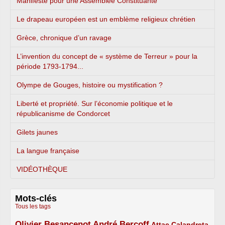
Manifeste pour une Assemblée Constituante
Le drapeau européen est un emblème religieux chrétien
Grèce, chronique d’un ravage
L’invention du concept de « système de Terreur » pour la
période 1793-1794...
Olympe de Gouges, histoire ou mystification ?
Liberté et propriété. Sur l’économie politique et le
républicanisme de Condorcet
Gilets jaunes
La langue française
VIDÉOTHÈQUE
Mots-clés
Tous les tags
Olivier Besancenot
André Bercoff
3/5
3/5
2/5
Attac
Calandreta