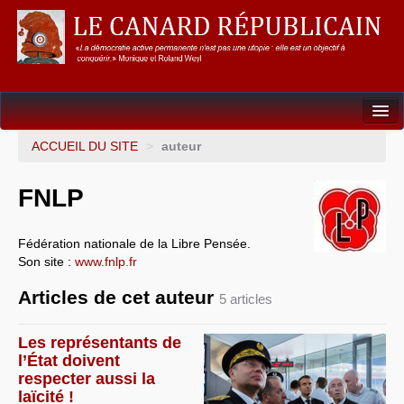
Dossiers
ACCUEIL DU SITE
>
auteur
L’Union européenne
FNLP
Points de repères
Fédération nationale de la Libre Pensée.
Un éléphant, ça trompe énormément !
Son site :
www.fnlp.fr
Gouvernance mondiale & mondialisation
Articles de cet auteur
5 articles
International
Les représentants de
Résistances
l’État doivent
respecter aussi la
L’Empire américain
laïcité !