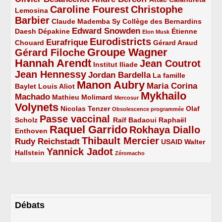
Caroline Fourest
Christophe
2/5
4/5
Lemosina
Barbier
4/5
2/5
2/5
Claude Mademba Sy
Collège des Bernardins
Edward Snowden
Daesh
2/5
2/5
3/5
1/5
Dépakine
Étienne
Elon Musk
Eurodistricts
2/5
3/5
4/5
2/5
Eurafrique
Chouard
Gérard Araud
Groupe Wagner
Gérard Filoche
4/5
5/5
Hannah Arendt
Jean Coutrot
5/5
2/5
4/5
Institut Iliade
Jean Hennessy
4/5
3/5
Jordan Bardella
La famille
Manon Aubry
2/5
2/5
5/5
Maria Corina
Baylet
Louis Aliot
Mykhailo
Machado
3/5
2/5
1/5
Mathieu Molimard
Mercosur
Volynets
5/5
2/5
1/5
Nicolas Tenzer
Olaf
Obsolescence programmée
Passe vaccinal
2/5
4/5
2/5
Scholz
Raïf Badaoui
Raphaël
Raquel Garrido
Rokhaya Diallo
2/5
5/5
4/5
Enthoven
Thibault Mercier
Rudy Reichstadt
3/5
4/5
2/5
USAID
Walter
Yannick Jadot
2/5
4/5
1/5
Hallstein
Zéromacho
Débats