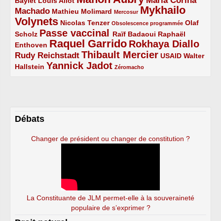
Maria Corina
Baylet
Louis Aliot
Mykhailo
Machado
3/5
2/5
1/5
Mathieu Molimard
Mercosur
Volynets
5/5
2/5
1/5
Nicolas Tenzer
Olaf
Obsolescence programmée
Passe vaccinal
2/5
4/5
2/5
Scholz
Raïf Badaoui
Raphaël
Raquel Garrido
Rokhaya Diallo
2/5
5/5
4/5
Enthoven
Thibault Mercier
Rudy Reichstadt
3/5
4/5
2/5
USAID
Walter
Yannick Jadot
2/5
4/5
1/5
Hallstein
Zéromacho
Débats
Changer de président ou changer de constitution ?
La Constituante de JLM permet-elle à la souveraineté
populaire de s’exprimer ?