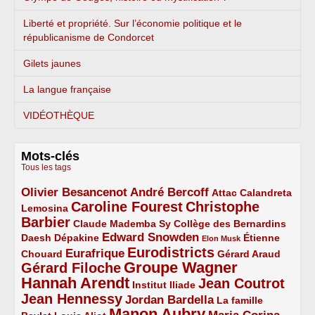
Liberté et propriété. Sur l’économie politique et le
républicanisme de Condorcet
Gilets jaunes
La langue française
VIDÉOTHÈQUE
Mots-clés
Tous les tags
Olivier Besancenot
André Bercoff
3/5
3/5
2/5
Attac
Calandreta
Caroline Fourest
Christophe
2/5
4/5
Lemosina
Barbier
4/5
2/5
2/5
Claude Mademba Sy
Collège des Bernardins
Edward Snowden
Daesh
2/5
2/5
3/5
1/5
Dépakine
Étienne
Elon Musk
Eurodistricts
2/5
3/5
4/5
2/5
Eurafrique
Chouard
Gérard Araud
Groupe Wagner
Gérard Filoche
4/5
5/5
Hannah Arendt
Jean Coutrot
5/5
2/5
4/5
Institut Iliade
Jean Hennessy
4/5
3/5
Jordan Bardella
La famille
Manon Aubry
2/5
2/5
5/5