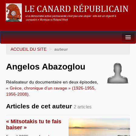
Dossiers
ACCUEIL DU SITE
>
auteur
L’Union européenne
Angelos Abazoglou
Points de repères
Réalisateur du documentaire en deux épisodes,
Un éléphant, ça trompe énormément !
« Grèce, chronique d’un ravage » (1926-1955,
1956-2008)
.
Gouvernance mondiale & mondialisation
Articles de cet auteur
2 articles
International
Résistances
« Mitsotakis tu te fais
baiser »
L’Empire américain