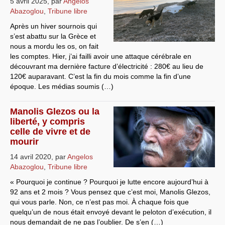
5 avril 2025
,
par
Angelos
Abazoglou
,
Tribune libre
Systèmes & société sous contrôle
Après un hiver sournois qui
Nouvelles de l’antirépublique
s’est abattu sur la Grèce et
nous a mordu les os, on fait
Crises "Covid-19 & H1N1"
les comptes. Hier, j’ai failli avoir une attaque cérébrale en
découvrant ma dernière facture d’électricité : 280€ au lieu de
Guerre en Ukraine
120€ auparavant. C’est la fin du mois comme la fin d’une
époque. Les médias soumis (…)
Manolis Glezos ou la
liberté, y compris
celle de vivre et de
mourir
14 avril 2020
,
par
Angelos
Abazoglou
,
Tribune libre
« Pourquoi je continue ? Pourquoi je lutte encore aujourd’hui à
92 ans et 2 mois ? Vous pensez que c’est moi, Manolis Glezos,
qui vous parle. Non, ce n’est pas moi. À chaque fois que
quelqu’un de nous était envoyé devant le peloton d’exécution, il
nous demandait de ne pas l’oublier. De s’en (…)