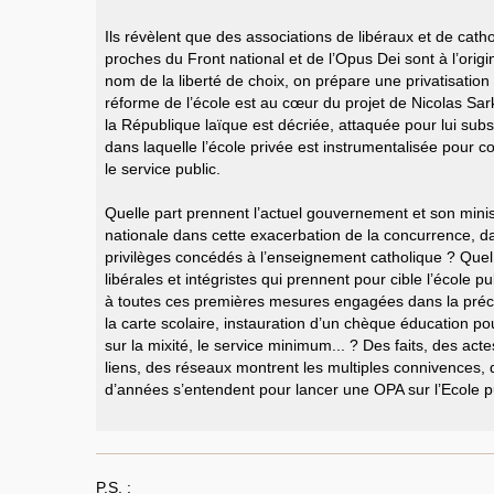
Ils révèlent que des associations de libéraux et de cat
proches du Front national et de l’Opus Dei sont à l’orig
nom de la liberté de choix, on prépare une privatisation
réforme de l’école est au cœur du projet de Nicolas Sarko
la République laïque est décriée, attaquée pour lui subst
dans laquelle l’école privée est instrumentalisée pour 
le service public.
Quelle part prennent l’actuel gouvernement et son minis
nationale dans cette exacerbation de la concurrence, 
privilèges concédés à l’enseignement catholique ? Quel r
libérales et intégristes qui prennent pour cible l’école 
à toutes ces premières mesures engagées dans la préci
la carte scolaire, instauration d’un chèque éducation po
sur la mixité, le service minimum... ? Des faits, des act
liens, des réseaux montrent les multiples connivences, 
d’années s’entendent pour lancer une OPA sur l’Ecole p
P.S. :