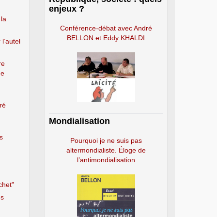
enjeux ?
la
Conférence-débat avec André
BELLON et Eddy KHALDI
 l’autel
re
ne
ré
Mondialisation
s
Pourquoi je ne suis pas
altermondialiste. Éloge de
l’antimondialisation
chet"
es