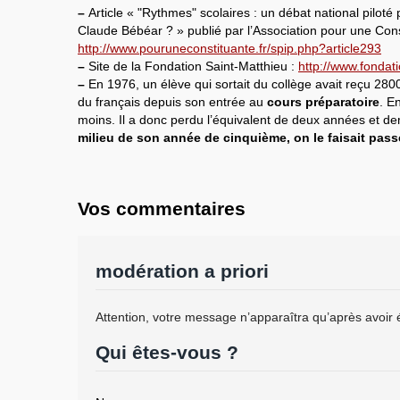
–
Article « "Rythmes" scolaires : un débat national piloté 
Claude Bébéar ? » publié par l’Association pour une Cons
http://www.pouruneconstituante.fr/spip.php?article293
–
Site de la Fondation Saint-Matthieu :
http://www.fondati
–
En 1976, un élève qui sortait du collège avait reçu 28
du français depuis son entrée au
cours préparatoire
. E
moins. Il a donc perdu l’équivalent de deux années et d
milieu de son année de cinquième, on le faisait pas
Vos commentaires
modération a priori
Attention, votre message n’apparaîtra qu’après avoir 
Qui êtes-vous ?