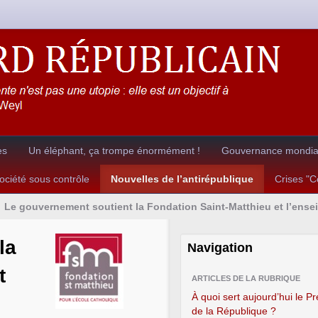
es
Un éléphant, ça trompe énormément !
Gouvernance mondial
ciété sous contrôle
Nouvelles de l’antirépublique
Crises "
Le gouvernement soutient la Fondation Saint-Matthieu et l’ens
la
Navigation
t
ARTICLES DE LA RUBRIQUE
À quoi sert aujourd’hui le P
de la République ?