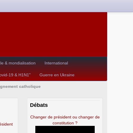
e & mondialisation
International
Covid-19 & H1N1"
Guerre en Ukraine
eignement catholique
Débats
Changer de président ou changer de
constitution ?
résident