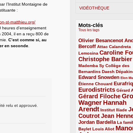
par l’Institut Montaigne de
VIDÉOTHÈQUE
tituante :
on-st-matthieu.org/
Mots-clés
00 heures d’enseignement
Tous les tags
n 2004, il en a reçu 800 de
emie.
C’est comme si, au
Olivier Besancenot
And
3/5
ser en seconde
.
Bercoff
3/5
2/5
Attac
Calandreta
Caroline Fo
2/5
4/5
Lemosina
Christophe Barbier
4/5
Mademba Sy
2/5
Collège des
Bernardins
2/5
2/5
2/5
Daesh
Dépakin
Edward Snowden
3/5
1/5
Elon M
Eurafri
Étienne Chouard
2/5
3/5
Eurodistricts
4/5
2/5
Gérard 
Gr
Gérard Filoche
4/5
Wagner
Hannah
5/5
été relu et approuvé.
Arendt
J
5/5
2/5
Institut Iliade
Coutrot
Jean Henn
4/5
4/5
Jordan Bardella
3/5
La famil
Mano
2/5
2/5
Baylet
Louis Aliot