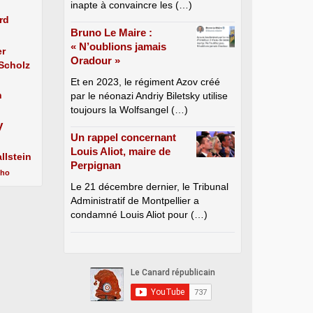
inapte à convaincre les (…)
rd
Bruno Le Maire :
« N’oublions jamais
er
Oradour »
 Scholz
Et en 2023, le régiment Azov créé
n
par le néonazi Andriy Biletsky utilise
toujours la Wolfsangel (…)
y
Un rappel concernant
Louis Aliot, maire de
llstein
Perpignan
cho
Le 21 décembre dernier, le Tribunal
Administratif de Montpellier a
condamné Louis Aliot pour (…)