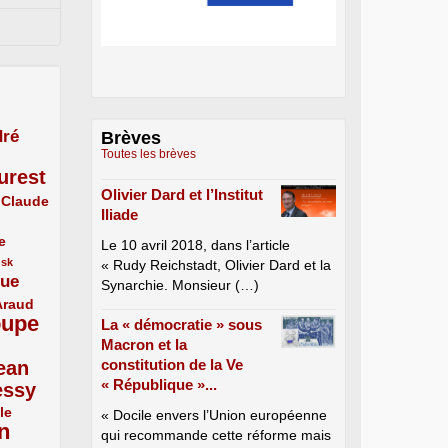
ré
Brèves
Toutes les brèves
urest
Olivier Dard et l’Institut
Claude
Iliade
e
Le 10 avril 2018, dans l’article
usk
« Rudy Reichstadt, Olivier Dard et la
que
Synarchie. Monsieur (…)
Araud
oupe
La « démocratie » sous
Macron et la
constitution de la Ve
ean
« République »...
essy
le
« Docile envers l’Union européenne
n
qui recommande cette réforme mais