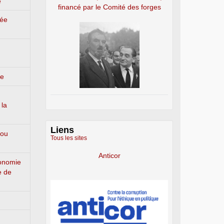
e
financé par le Comité des forges
lée
ge
 la
Liens
 ou
Tous les sites
Anticor
conomie
e de