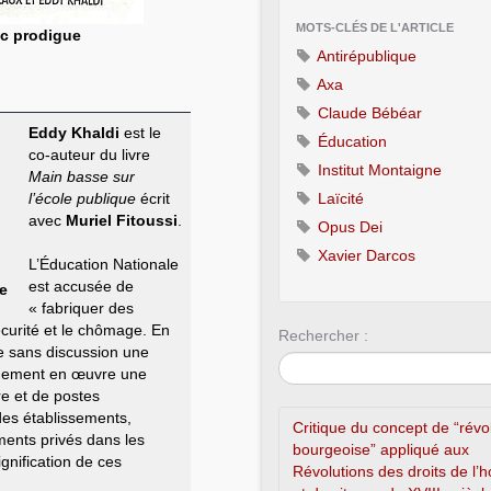
MOTS-CLÉS DE L'ARTICLE
sc prodigue
Antirépublique
Axa
Claude Bébéar
Eddy Khaldi
est le
Éducation
co-auteur du livre
Institut Montaigne
Main basse sur
l’école publique
écrit
Laïcité
avec
Muriel Fitoussi
.
Opus Dei
Xavier Darcos
L’Éducation Nationale
est accusée de
ue
« fabriquer des
sécurité et le chômage. En
Rechercher :
e sans discussion une
pidement en œuvre une
re et de postes
des établissements,
Critique du concept de “révo
ments privés dans les
bourgeoise” appliqué aux
ignification de ces
Révolutions des droits de l