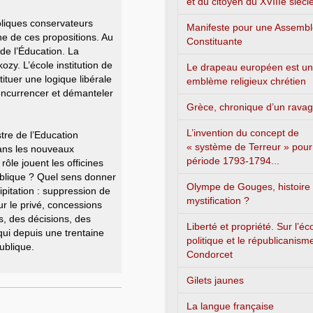
et du citoyen du XVIIIe siècl
holiques conservateurs
Manifeste pour une Assemb
ine de ces propositions. Au
Constituante
 de l’Éducation. La
zy. L’école institution de
Le drapeau européen est un
ituer une logique libérale
emblème religieux chrétien
concurrencer et démanteler
Grèce, chronique d’un rava
L’invention du concept de
tre de l’Education
« système de Terreur » pour
dans les nouveaux
période 1793-1794...
ôle jouent les officines
publique ? Quel sens donner
Olympe de Gouges, histoire
pitation : suppression de
mystification ?
ur le privé, concessions
es, des décisions, des
Liberté et propriété. Sur l’é
qui depuis une trentaine
politique et le républicanism
ublique.
Condorcet
Gilets jaunes
La langue française