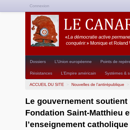
Connexion
Dossiers
L’Union européenne
Points de repèr
Résistances
L’Empire américain
Systèmes & so
ACCUEIL DU SITE
>
Nouvelles de l’antirépublique
>
Le gouvernement soutient 
Fondation Saint-Matthieu e
l’enseignement catholique