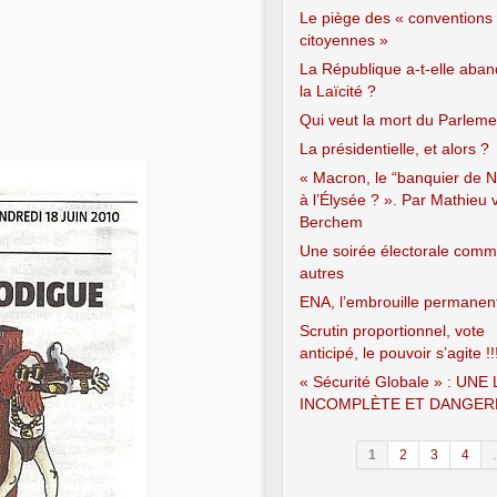
Le piège des « conventions
citoyennes »
La République a-t-elle aba
la Laïcité ?
Qui veut la mort du Parleme
La présidentielle, et alors ?
« Macron, le “banquier de N
à l’Élysée ? ». Par Mathieu 
Berchem
Une soirée électorale comm
autres
ENA, l’embrouille permanen
Scrutin proportionnel, vote
anticipé, le pouvoir s’agite !!
« Sécurité Globale » : UNE 
INCOMPLÈTE ET DANGER
1
2
3
4
.