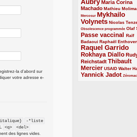
Aubry
5/5
Maria Corina
Machado
3/5
2/5
Mathieu Molima
Mykhailo
1/5
Mercosur
Volynets
5/5
2/5
Nicolas Tenz
1/5
2/5
Olaf
Obsolescence programmée
Passe vaccinal
4/5
Raïf
Badaoui
2/5
2/5
Raphaël Enthove
Raquel Garrido
5/5
Rokhaya Diallo
4/5
Rud
Thibault
Reichstadt
3/5
Mercier
4/5
2/5
2/5
USAID
Walter Ha
gistrez-la d’abord sur
Yannick Jadot
4/5
1/5
Zéroma
ndiquer votre adresse e-
italique}
-*liste
ML
<q>
<del>
ent des lignes vides.