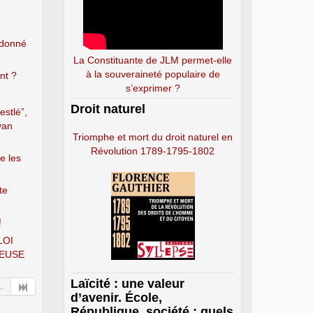
ndonné
La Constituante de JLM permet-elle
à la souveraineté populaire de
nt ?
s’exprimer ?
Droit naturel
estlé”,
van
Triomphe et mort du droit naturel en
Révolution 1789-1795-1802
e les
te
!
LOI
EUSE
Laïcité : une valeur
..
d’avenir. École,
République, société : quels