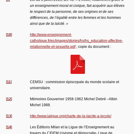
un enseignement moral et civique, fait acquérir aux élèves
le respect de la personne, de ses origines et de ses
différences, de l’égalité entre les femmes et les hommes
ainsi que de la laïcité. »
[
10
]
http://www.enseignement-
catholique.fr/ec/images/stories/hs/hs_education-affective-
relationnelle-et-sexuelle.pdf
; copie du document :
[
11
]
CEMSU : commission épiscopale du monde scolaire et
universitaire.
[
12
]
Mémoires Gouverner 1958-1962 Michel Debré –Albin
Michel 1988.
[
13
]
http://www.laligue.org/charte-de-la-laicite-a-lecole/
[
14
]
Les Éditions Milan et la Ligue de l’Enseignement au
travers du CIDEM (civisme et démocratie- Ligue de