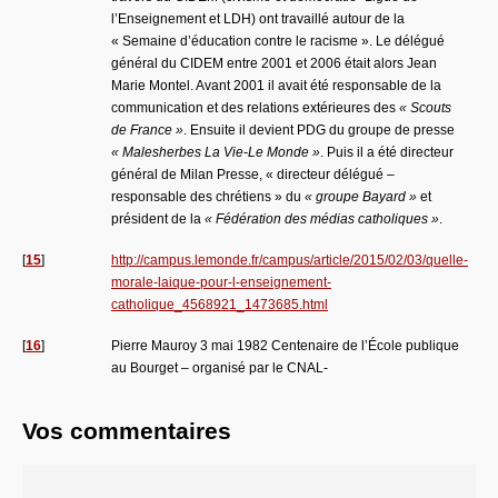
l’Enseignement et LDH) ont travaillé autour de la
« Semaine d’éducation contre le racisme ». Le délégué
général du CIDEM entre 2001 et 2006 était alors Jean
Marie Montel. Avant 2001 il avait été responsable de la
communication et des relations extérieures des
« Scouts
de France »
. Ensuite il devient PDG du groupe de presse
« Malesherbes La Vie-Le Monde »
. Puis il a été directeur
général de Milan Presse, « directeur délégué –
responsable des chrétiens » du
« groupe Bayard »
et
président de la
« Fédération des médias catholiques »
.
[
15
]
http://campus.lemonde.fr/campus/article/2015/02/03/quelle-
morale-laique-pour-l-enseignement-
catholique_4568921_1473685.html
[
16
]
Pierre Mauroy 3 mai 1982 Centenaire de l’École publique
au Bourget – organisé par le CNAL-
Vos commentaires