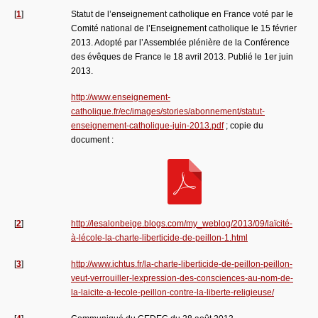
[
1
]
Statut de l’enseignement catholique en France voté par le
Comité national de l’Enseignement catholique le 15 février
2013. Adopté par l’Assemblée plénière de la Conférence
des évêques de France le 18 avril 2013. Publié le 1er juin
2013.
http://www.enseignement-
catholique.fr/ec/images/stories/abonnement/statut-
enseignement-catholique-juin-2013.pdf
; copie du
document :
[
2
]
http://lesalonbeige.blogs.com/my_weblog/2013/09/laïcité-
à-lécole-la-charte-liberticide-de-peillon-1.html
[
3
]
http://www.ichtus.fr/la-charte-liberticide-de-peillon-peillon-
veut-verrouiller-lexpression-des-consciences-au-nom-de-
la-laicite-a-lecole-peillon-contre-la-liberte-religieuse/