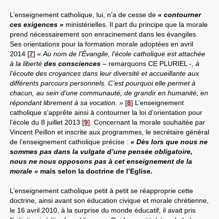
L’enseignement catholique, lui, n’a de cesse de
« contourner
ces exigences »
ministérielles. Il part du principe que la morale
prend nécessairement son enracinement dans les évangiles.
Ses orientations pour la formation morale adoptées en avril
2014
[
7
]
« Au nom de l’Évangile, l’école catholique est attachée
à la liberté
des consciences
– remarquons CE PLURIEL -
, à
l’écoute des croyances dans leur diversité et accueillante aux
différents parcours personnels. C’est pourquoi elle permet à
chacun, au sein d’une communauté, de grandir en humanité, en
répondant librement à sa vocation. »
[
8
]
L’enseignement
catholique s’apprête ainsi à contourner la loi d’orientation pour
l’école du 8 juillet 2013
[
9
]
. Concernant la morale souhaitée par
Vincent Peillon et inscrite aux programmes, le secrétaire général
de l’enseignement catholique précise :
« Dès lors que nous ne
sommes pas dans la vulgate d’une pensée obligatoire,
nous ne nous opposons pas à cet enseignement de la
morale »
mais selon la doctrine de l’Eglise.
L’enseignement catholique petit à petit se réapproprie cette
doctrine, ainsi avant son éducation civique et morale chrétienne,
le 16 avril 2010, à la surprise du monde éducatif, il avait pris