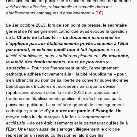
l’initiative inédite de publier un « Guide », catéchèse de la bonne
« éducation affective, relationnelle et sexuelle dans les
établissements catholiques d’enseignement »
[
10
]
.
Le 1er octobre 2013, lors de son point de presse, le secrétaire
général de l’enseignement catholique avait évoqué la question
de la
Charte de la laïcité
:
« Le document ministériel ne
s’applique pas aux établissements privés associés à l’État
par contrat, et cela me paraît tout à fait logique. »
« La
laïcité républicaine, nous y adhérons pleinement.
En revanche,
la laïcité des établissements, nous ne pouvons y
souscrire ».
Pour son financement public, l’enseignement
catholique adhère fictivement à la « laïcité républicaine » pour
s’en affranchir au nom de sa liberté de convertir subventionnée.
Les drapeaux tricolores et européens ainsi que la devise
républicaine doivent selon la loi de 2013 être apposés aux
frontons des établissements publics et privés financés par la
puissance publique. Le secrétaire général de l’enseignement
catholique propose
d’y ajouter une parole d’Évangile
. Un
moyen selon lui de marquer à la fois
« l’appartenance
ecclésiale »
de ces établissements et le partenariat qui les lie à
l’État. Une façon aussi de s’arroger, illégalement le droit de
représenter un réseau confessionnel alors que les