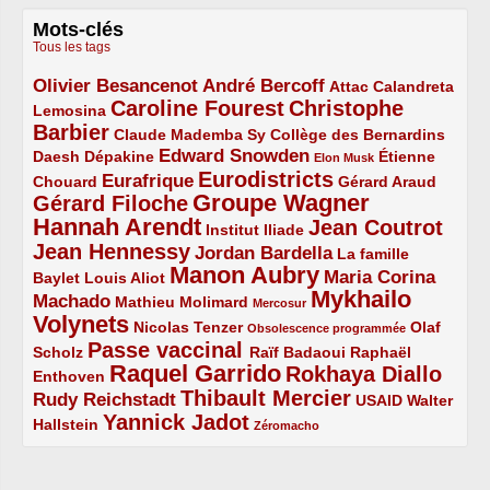
Mots-clés
Tous les tags
Olivier Besancenot
André Bercoff
3/5
3/5
2/5
Attac
Calandreta
Caroline Fourest
Christophe
2/5
4/5
Lemosina
Barbier
4/5
2/5
2/5
Claude Mademba Sy
Collège des Bernardins
Edward Snowden
Daesh
2/5
2/5
3/5
1/5
Dépakine
Étienne
Elon Musk
Eurodistricts
2/5
3/5
4/5
2/5
Eurafrique
Chouard
Gérard Araud
Groupe Wagner
Gérard Filoche
4/5
5/5
Hannah Arendt
Jean Coutrot
5/5
2/5
4/5
Institut Iliade
Jean Hennessy
4/5
3/5
Jordan Bardella
La famille
Manon Aubry
2/5
2/5
5/5
Maria Corina
Baylet
Louis Aliot
Mykhailo
Machado
3/5
2/5
1/5
Mathieu Molimard
Mercosur
Volynets
5/5
2/5
1/5
Nicolas Tenzer
Olaf
Obsolescence programmée
Passe vaccinal
2/5
4/5
2/5
Scholz
Raïf Badaoui
Raphaël
Raquel Garrido
Rokhaya Diallo
2/5
5/5
4/5
Enthoven
Thibault Mercier
Rudy Reichstadt
3/5
4/5
2/5
USAID
Walter
Yannick Jadot
2/5
4/5
1/5
Hallstein
Zéromacho