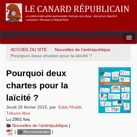
Dossiers
ACCUEIL DU SITE
>
Nouvelles de l’antirépublique
>
Pourquoi deux chartes pour la laïcité ?
L’Union européenne
Pourquoi deux
Points de repères
chartes pour la
Un éléphant, ça trompe énormément !
laïcité ?
Gouvernance mondiale & mondialisation
Jeudi 26 février 2015
,
par
Eddy Khaldi
,
International
Tribune libre
Lu 2951 fois
Résistances
Nouvelles de l’antirépublique
|
|
|
Recommander
L’Empire américain