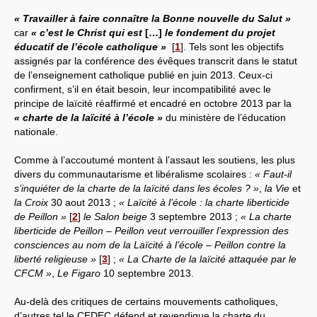
« Travailler à faire connaître la Bonne nouvelle du Salut »
Systèmes & société sous contrôle
car
« c’est le Christ qui est
[…]
le fondement du projet
éducatif de l’école catholique »
[
1
]
. Tels sont les objectifs
Nouvelles de l’antirépublique
assignés par la conférence des évêques transcrit dans le statut
de l’enseignement catholique publié en juin 2013. Ceux-ci
Crises "Covid-19 & H1N1"
confirment, s’il en était besoin, leur incompatibilité avec le
principe de laïcité réaffirmé et encadré en octobre 2013 par la
Guerre en Ukraine
« charte de la laïcité à l’école »
du ministère de l’éducation
nationale.
Comme à l’accoutumé montent à l’assaut les soutiens, les plus
divers du communautarisme et libéralisme scolaires :
« Faut-il
s’inquiéter de la charte de la laïcité dans les écoles ? »
,
la Vie
et
la Croix
30 aout 2013 ;
« Laïcité à l’école : la charte liberticide
de Peillon »
[
2
]
le Salon beige
3 septembre 2013 ;
« La charte
liberticide de Peillon – Peillon veut verrouiller l’expression des
consciences au nom de la Laïcité à l’école – Peillon contre la
liberté religieuse »
[
3
]
;
« La Charte de la laïcité attaquée par le
CFCM »
,
Le Figaro
10 septembre 2013.
Au-delà des critiques de certains mouvements catholiques,
d’autres tel le CEDEC défend et revendique la charte du