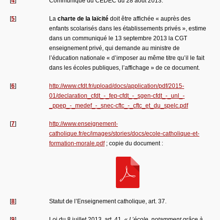
[
4
]
Communiqué du CEDEC du 28 août 2013.
[
5
]
La
charte de la laïcité
doit être affichée « auprès des
enfants scolarisés dans les établissements privés », estime
dans un communiqué le 13 septembre 2013 la CGT
enseignement privé, qui demande au ministre de
l’éducation nationale « d’imposer au même titre qu’il le fait
dans les écoles publiques, l’affichage » de ce document.
[
6
]
http://www.cfdt.fr/upload/docs/application/pdf/2015-
01/declaration_cfdt_-_fep-cfdt_-_sgen-cfdt_-_unl_-
_ppep_-_medef_-_snec-cftc_-_cftc_et_du_spelc.pdf
[
7
]
http://www.enseignement-
catholique.fr/ec/images/stories/docs/ecole-catholique-et-
formation-morale.pdf
; copie du document :
[
8
]
Statut de l’Enseignement catholique, art. 37.
[
9
]
Loi du 8 juillet 2013, art. 41.
« L’école, notamment grâce à