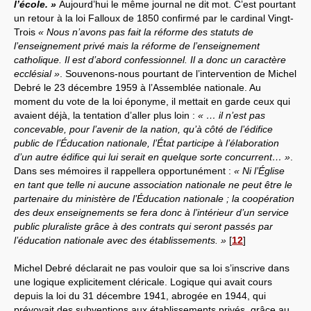
l’école. »
Aujourd’hui le même journal ne dit mot. C’est pourtant
un retour à la loi Falloux de 1850 confirmé par le cardinal Vingt-
Trois
« Nous n’avons pas fait la réforme des statuts de
l’enseignement privé mais la réforme de l’enseignement
catholique. Il est d’abord confessionnel. Il a donc un caractère
ecclésial »
. Souvenons-nous pourtant de l’intervention de Michel
Debré le 23 décembre 1959 à l’Assemblée nationale. Au
moment du vote de la loi éponyme, il mettait en garde ceux qui
avaient déjà, la tentation d’aller plus loin :
« … il n’est pas
concevable, pour l’avenir de la nation, qu’à côté de l’édifice
public de l’Éducation nationale, l’État participe à l’élaboration
d’un autre édifice qui lui serait en quelque sorte concurrent… »
.
Dans ses mémoires il rappellera opportunément :
« Ni l’Église
en tant que telle ni aucune association nationale ne peut être le
partenaire du ministère de l’Éducation nationale ; la coopération
des deux enseignements se fera donc à l’intérieur d’un service
public pluraliste grâce à des contrats qui seront passés par
l’éducation nationale avec des établissements. »
[
12
]
Michel Debré déclarait ne pas vouloir que sa loi s’inscrive dans
une logique explicitement cléricale. Logique qui avait cours
depuis la loi du 31 décembre 1941, abrogée en 1944, qui
prévoyait des subventions aux établissements privés, grâce au