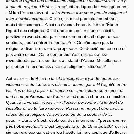
neutre à l’égard des convictions religieuses ou spirituelles. Il n’y
a pas de religion d’État »
. La réécriture Ligue de l’Enseignement
- Milan Presse devient :
« La France n’impose pas de religion et
n’en interdit aucune »
. Certes, ce n’est pas totalement faux,
mais très incomplet. Ainsi on évacue la neutralité de l’État à
l’égard des religions. C’est une conception d’une « laïcité
positive » revendiquée par l’enseignement catholique et ses
soutiens, pour contrer la neutralité. « On n’impose pas la
religion » disent-ils, « on la propose ». Ce deuxième texte ne dit
pas autre chose. Cette démarche n’est-elle pas aussi
revendiquée par les soutiens au statut d’Alsace Moselle pour
perpétuer la reconnaissance de religions instituées ?
Autre article, le 9 :
« La laïcité implique le rejet de toutes les
violences et de toutes les discriminations, garantit l’égalité entre
les filles et les garçons et repose sur une culture du respect et
de la compréhension de l’autre. »
indique la charte du ministère.
Quant à la version revue :
« À l’école, personne n’a le droit de
t’insulter et de te faire violence. Personne ne peut être exclu à
cause de sa religion, de son sexe ou de la couleur de sa
peau. »
L’article 9 est révélateur des intentions :
"personne ne
peut être exclu...".
C’est toujours la loi du 15 mars 2004 sur les
signes religieux qui est en jeu ! Cette loi ne s’applique d’ailleurs