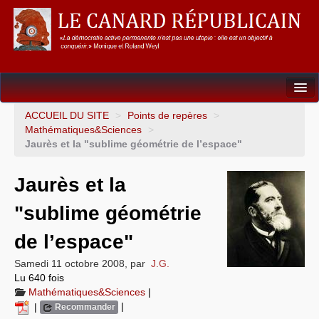
Dossiers
ACCUEIL DU SITE
>
Points de repères
>
Mathématiques&Sciences
>
L’Union européenne
Jaurès et la "sublime géométrie de l’espace"
Points de repères
Jaurès et la
Un éléphant, ça trompe énormément !
"sublime géométrie
Gouvernance mondiale & mondialisation
de l’espace"
International
Samedi 11 octobre 2008
,
par
J.G.
Lu 640 fois
Résistances
Mathématiques&Sciences
|
|
|
Recommander
L’Empire américain