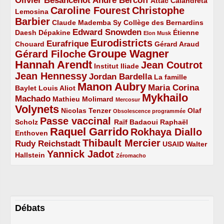
Olivier Besancenot
André Bercoff
3/5
3/5
2/5
Attac
Calandreta
Caroline Fourest
Christophe
2/5
4/5
Lemosina
Barbier
4/5
2/5
2/5
Claude Mademba Sy
Collège des Bernardins
Edward Snowden
Daesh
2/5
2/5
3/5
1/5
Dépakine
Étienne
Elon Musk
Eurodistricts
2/5
3/5
4/5
2/5
Eurafrique
Chouard
Gérard Araud
Groupe Wagner
Gérard Filoche
4/5
5/5
Hannah Arendt
Jean Coutrot
5/5
2/5
4/5
Institut Iliade
Jean Hennessy
4/5
3/5
Jordan Bardella
La famille
Manon Aubry
2/5
2/5
5/5
Maria Corina
Baylet
Louis Aliot
Mykhailo
Machado
3/5
2/5
1/5
Mathieu Molimard
Mercosur
Volynets
5/5
2/5
1/5
Nicolas Tenzer
Olaf
Obsolescence programmée
Passe vaccinal
2/5
4/5
2/5
Scholz
Raïf Badaoui
Raphaël
Raquel Garrido
Rokhaya Diallo
2/5
5/5
4/5
Enthoven
Thibault Mercier
Rudy Reichstadt
3/5
4/5
2/5
USAID
Walter
Yannick Jadot
2/5
4/5
1/5
Hallstein
Zéromacho
Débats