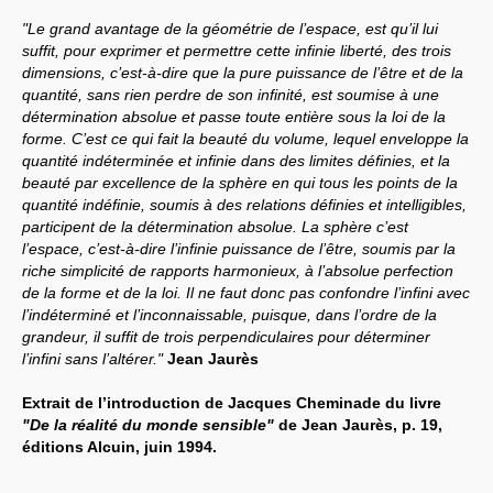
"Le grand avantage de la géométrie de l’espace, est qu’il lui
Systèmes & société sous contrôle
suffit, pour exprimer et permettre cette infinie liberté, des trois
dimensions, c’est-à-dire que la pure puissance de l’être et de la
Nouvelles de l’antirépublique
quantité, sans rien perdre de son infinité, est soumise à une
détermination absolue et passe toute entière sous la loi de la
Crises "Covid-19 & H1N1"
forme. C’est ce qui fait la beauté du volume, lequel enveloppe la
quantité indéterminée et infinie dans des limites définies, et la
Guerre en Ukraine
beauté par excellence de la sphère en qui tous les points de la
quantité indéfinie, soumis à des relations définies et intelligibles,
participent de la détermination absolue. La sphère c’est
l’espace, c’est-à-dire l’infinie puissance de l’être, soumis par la
riche simplicité de rapports harmonieux, à l’absolue perfection
de la forme et de la loi. Il ne faut donc pas confondre l’infini avec
l’indéterminé et l’inconnaissable, puisque, dans l’ordre de la
grandeur, il suffit de trois perpendiculaires pour déterminer
l’infini sans l’altérer."
Jean Jaurès
Extrait de l’introduction de Jacques Cheminade du livre
"De la réalité du monde sensible"
de Jean Jaurès, p. 19,
éditions Alcuin, juin 1994.