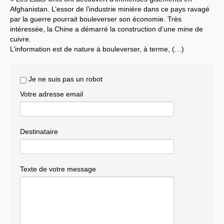
Afghanistan. L’essor de l’industrie minière dans ce pays ravagé
Systèmes & société sous contrôle
par la guerre pourrait bouleverser son économie. Très
intéressée, la Chine a démarré la construction d’une mine de
Nouvelles de l’antirépublique
cuivre.
L’information est de nature à bouleverser, à terme, (…)
Crises "Covid-19 & H1N1"
Guerre en Ukraine
Je ne suis pas un robot
Votre adresse email
Destinataire
Texte de votre message