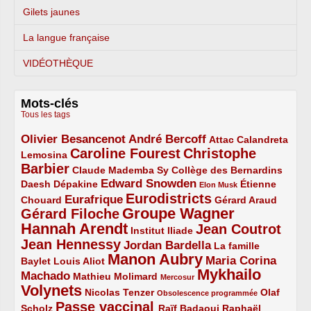
Gilets jaunes
La langue française
VIDÉOTHÈQUE
Mots-clés
Tous les tags
Olivier Besancenot
André Bercoff
3/5
3/5
2/5
Attac
Calandreta
Caroline Fourest
Christophe
2/5
4/5
Lemosina
Barbier
4/5
2/5
2/5
Claude Mademba Sy
Collège des Bernardins
Edward Snowden
Daesh
2/5
2/5
3/5
1/5
Dépakine
Étienne
Elon Musk
Eurodistricts
2/5
3/5
4/5
2/5
Eurafrique
Chouard
Gérard Araud
Groupe Wagner
Gérard Filoche
4/5
5/5
Hannah Arendt
Jean Coutrot
5/5
2/5
4/5
Institut Iliade
Jean Hennessy
4/5
3/5
Jordan Bardella
La famille
Manon Aubry
2/5
2/5
5/5
Maria Corina
Baylet
Louis Aliot
Mykhailo
Machado
3/5
2/5
1/5
Mathieu Molimard
Mercosur
Volynets
5/5
2/5
1/5
Nicolas Tenzer
Olaf
Obsolescence programmée
Passe vaccinal
2/5
4/5
2/5
Scholz
Raïf Badaoui
Raphaël