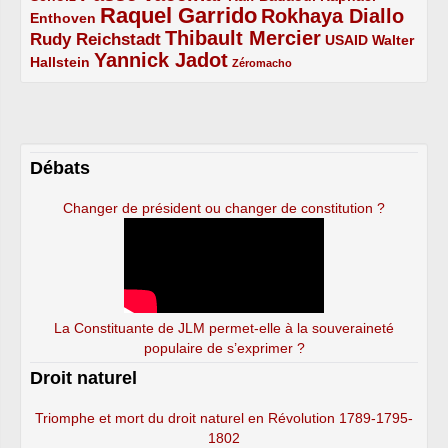
Raquel Garrido
Rokhaya Diallo
2/5
5/5
4/5
Enthoven
Thibault Mercier
Rudy Reichstadt
3/5
4/5
2/5
USAID
Walter
Yannick Jadot
2/5
4/5
1/5
Hallstein
Zéromacho
Débats
Changer de président ou changer de constitution ?
La Constituante de JLM permet-elle à la souveraineté
populaire de s’exprimer ?
Droit naturel
Triomphe et mort du droit naturel en Révolution 1789-1795-
1802