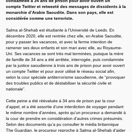
condamnée à 34 ans de prison pour avoir ouvert un
compte Twitter et retweeté des messages de dissidents à la
Systèmes & société sous contrôle
monarchie d’Arabie Saoudite. Dans son pays, elle est
considérée comme une terroriste.
Nouvelles de l’antirépublique
Salma al-Shehab est étudiante à l’Université de Leeds. En
Crises "Covid-19 & H1N1"
décembre 2020, elle est rentrée chez elle, en Arabie Saoudite,
pour y passer les vacances, et avec la ferme intention de
Guerre en Ukraine
ramener ses deux enfants et son mari avec elle, au Royaume-
Uni. Ses vacances se sont très mal terminées, puisque la mère
de famille de 34 ans a été arrêtée, interrogée, puis condamnée
par la justice saoudienne à trois ans de prison pour avoir ouvert
un compte Twitter et pour avoir utilisé le réseau social afin,
selon la cour spéciale antiterrorisme saoudienne, de “provoquer
des troubles publics et de déstabiliser la sécurité civile et
nationale”.
Cette peine a été réévaluée à 34 ans de prison par la cour
d’appel, et a été assortie d’une interdiction de voyager pendant
le même nombre d’années, après qu’un procureur a demandé à
la cour de prendre en considération d’autres crimes présumés.
Selon des documents qu’a pu consulter le média britannique
The Guardian, le procureur reproche à Salma al-Shehab d’aider