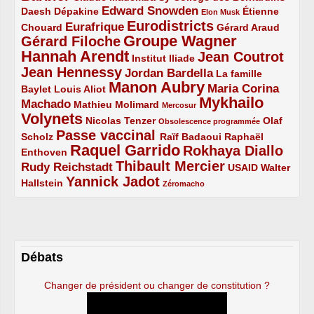
Edward Snowden
Daesh
2/5
2/5
3/5
1/5
Dépakine
Étienne
Elon Musk
Eurodistricts
2/5
3/5
4/5
2/5
Eurafrique
Chouard
Gérard Araud
Groupe Wagner
Gérard Filoche
4/5
5/5
Hannah Arendt
Jean Coutrot
5/5
2/5
4/5
Institut Iliade
Jean Hennessy
4/5
3/5
Jordan Bardella
La famille
Manon Aubry
2/5
2/5
5/5
Maria Corina
Baylet
Louis Aliot
Mykhailo
Machado
3/5
2/5
1/5
Mathieu Molimard
Mercosur
Volynets
5/5
2/5
1/5
Nicolas Tenzer
Olaf
Obsolescence programmée
Passe vaccinal
2/5
4/5
2/5
Scholz
Raïf Badaoui
Raphaël
Raquel Garrido
Rokhaya Diallo
2/5
5/5
4/5
Enthoven
Thibault Mercier
Rudy Reichstadt
3/5
4/5
2/5
USAID
Walter
Yannick Jadot
2/5
4/5
1/5
Hallstein
Zéromacho
Débats
Changer de président ou changer de constitution ?