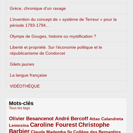
Grèce, chronique d’un ravage
L’invention du concept de « système de Terreur » pour la
période 1793-1794...
Olympe de Gouges, histoire ou mystification ?
Liberté et propriété. Sur l’économie politique et le
républicanisme de Condorcet
Gilets jaunes
La langue française
VIDÉOTHÈQUE
Mots-clés
Tous les tags
Olivier Besancenot
André Bercoff
3/5
3/5
2/5
Attac
Calandreta
Caroline Fourest
Christophe
2/5
4/5
Lemosina
Barbier
4/5
2/5
2/5
Claude Mademba Sy
Collège des Bernardins