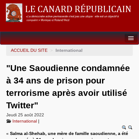
Dossiers
ACCUEIL DU SITE
>
International
L’Union européenne
"Une Saoudienne condamnée
Points de repères
à 34 ans de prison pour
Un éléphant, ça trompe énormément !
terrorisme après avoir utilisé
Gouvernance mondiale & mondialisation
Twitter"
International
Jeudi 25 août 2022
International
|
Résistances
«
Salma al-Shehab, une mère de famille saoudienne, a été
L’Empire américain