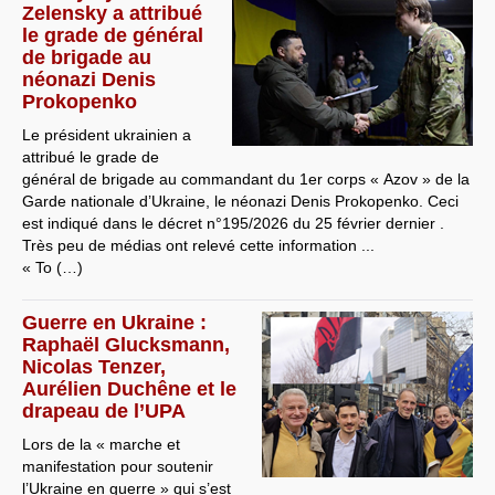
Zelensky a attribué
le grade de général
de brigade au
néonazi Denis
Prokopenko
Le président ukrainien a
attribué le grade de
général de brigade au commandant du 1er corps « Azov » de la
Garde nationale d’Ukraine, le néonazi Denis Prokopenko. Ceci
est indiqué dans le décret n°195/2026 du 25 février dernier .
Très peu de médias ont relevé cette information ...
« To (…)
Guerre en Ukraine :
Raphaël Glucksmann,
Nicolas Tenzer,
Aurélien Duchêne et le
drapeau de l’UPA
Lors de la « marche et
manifestation pour soutenir
l’Ukraine en guerre » qui s’est