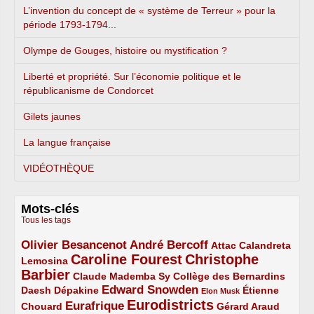
L’invention du concept de « système de Terreur » pour la
période 1793-1794...
Olympe de Gouges, histoire ou mystification ?
Liberté et propriété. Sur l’économie politique et le
républicanisme de Condorcet
Gilets jaunes
La langue française
VIDÉOTHÈQUE
Mots-clés
Tous les tags
Olivier Besancenot
André Bercoff
3/5
3/5
2/5
Attac
Calandreta
Caroline Fourest
Christophe
2/5
4/5
Lemosina
Barbier
4/5
2/5
2/5
Claude Mademba Sy
Collège des Bernardins
Edward Snowden
Daesh
2/5
2/5
3/5
1/5
Dépakine
Étienne
Elon Musk
Eurodistricts
2/5
3/5
4/5
2/5
Eurafrique
Chouard
Gérard Araud