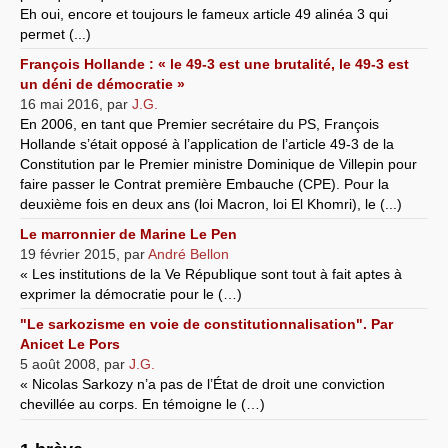
Eh oui, encore et toujours le fameux article 49 alinéa 3 qui
permet (...)
François Hollande : « le 49-3 est une brutalité, le 49-3 est
un déni de démocratie »
16 mai 2016
,
par
J.G.
En 2006, en tant que Premier secrétaire du PS, François
Hollande s’était opposé à l’application de l’article 49-3 de la
Constitution par le Premier ministre Dominique de Villepin pour
faire passer le Contrat première Embauche (CPE). Pour la
deuxième fois en deux ans (loi Macron, loi El Khomri), le (...)
Le marronnier de Marine Le Pen
19 février 2015
,
par
André Bellon
« Les institutions de la Ve République sont tout à fait aptes à
exprimer la démocratie pour le (…)
"Le sarkozisme en voie de constitutionnalisation". Par
Anicet Le Pors
5 août 2008
,
par
J.G.
« Nicolas Sarkozy n’a pas de l’État de droit une conviction
chevillée au corps. En témoigne le (…)