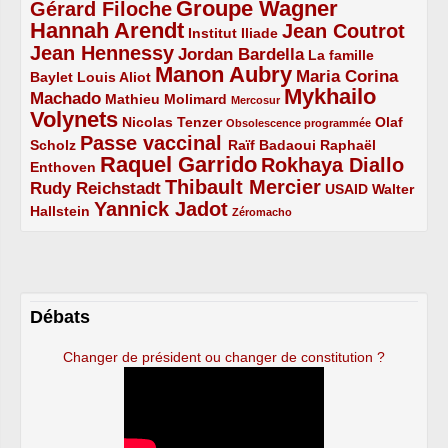
Groupe Wagner
Gérard Filoche
4/5
5/5
Hannah Arendt
Jean Coutrot
5/5
2/5
4/5
Institut Iliade
Jean Hennessy
4/5
3/5
Jordan Bardella
La famille
Manon Aubry
2/5
2/5
5/5
Maria Corina
Baylet
Louis Aliot
Mykhailo
Machado
3/5
2/5
1/5
Mathieu Molimard
Mercosur
Volynets
5/5
2/5
1/5
Nicolas Tenzer
Olaf
Obsolescence programmée
Passe vaccinal
2/5
4/5
2/5
Scholz
Raïf Badaoui
Raphaël
Raquel Garrido
Rokhaya Diallo
2/5
5/5
4/5
Enthoven
Thibault Mercier
Rudy Reichstadt
3/5
4/5
2/5
USAID
Walter
Yannick Jadot
2/5
4/5
1/5
Hallstein
Zéromacho
Débats
Changer de président ou changer de constitution ?