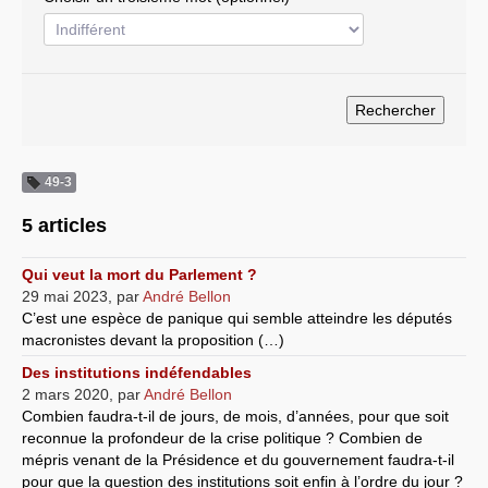
Systèmes & société sous contrôle
Nouvelles de l’antirépublique
Crises "Covid-19 & H1N1"
Guerre en Ukraine
49-3
5 articles
Qui veut la mort du Parlement ?
29 mai 2023
,
par
André Bellon
C’est une espèce de panique qui semble atteindre les députés
macronistes devant la proposition (…)
Des institutions indéfendables
2 mars 2020
,
par
André Bellon
Combien faudra-t-il de jours, de mois, d’années, pour que soit
reconnue la profondeur de la crise politique ? Combien de
mépris venant de la Présidence et du gouvernement faudra-t-il
pour que la question des institutions soit enfin à l’ordre du jour ?