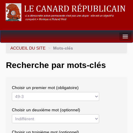
Dossiers
ACCUEIL DU SITE
>
Mots-clés
L’Union européenne
Recherche par mots-clés
Points de repères
Un éléphant, ça trompe énormément !
Choisir un premier mot (obligatoire)
Gouvernance mondiale & mondialisation
International
Choisir un deuxième mot (optionnel)
Résistances
L’Empire américain
Choisir un troisième mot (optionnel)