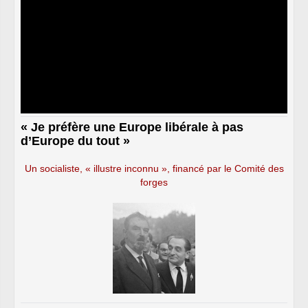
« Je préfère une Europe libérale à pas
d’Europe du tout »
Un socialiste, « illustre inconnu », financé par le Comité des
forges