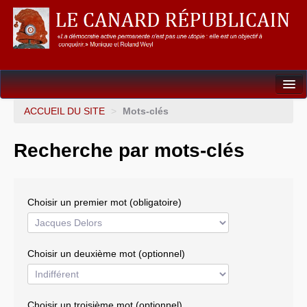
Dossiers
ACCUEIL DU SITE
>
Mots-clés
L’Union européenne
Recherche par mots-clés
Points de repères
Un éléphant, ça trompe énormément !
Choisir un premier mot (obligatoire)
Gouvernance mondiale & mondialisation
International
Choisir un deuxième mot (optionnel)
Résistances
L’Empire américain
Choisir un troisième mot (optionnel)