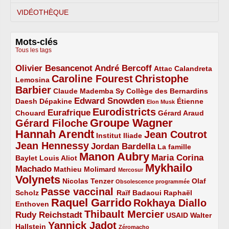
VIDÉOTHÈQUE
Mots-clés
Tous les tags
Olivier Besancenot
André Bercoff
3/5
3/5
2/5
Attac
Calandreta
Caroline Fourest
Christophe
2/5
4/5
Lemosina
Barbier
4/5
2/5
2/5
Claude Mademba Sy
Collège des Bernardins
Edward Snowden
Daesh
2/5
2/5
3/5
1/5
Dépakine
Étienne
Elon Musk
Eurodistricts
2/5
3/5
4/5
2/5
Eurafrique
Chouard
Gérard Araud
Groupe Wagner
Gérard Filoche
4/5
5/5
Hannah Arendt
Jean Coutrot
5/5
2/5
4/5
Institut Iliade
Jean Hennessy
4/5
3/5
Jordan Bardella
La famille
Manon Aubry
2/5
2/5
5/5
Maria Corina
Baylet
Louis Aliot
Mykhailo
Machado
3/5
2/5
1/5
Mathieu Molimard
Mercosur
Volynets
5/5
2/5
1/5
Nicolas Tenzer
Olaf
Obsolescence programmée
Passe vaccinal
2/5
4/5
2/5
Scholz
Raïf Badaoui
Raphaël
Raquel Garrido
Rokhaya Diallo
2/5
5/5
4/5
Enthoven
Thibault Mercier
Rudy Reichstadt
3/5
4/5
2/5
USAID
Walter
Yannick Jadot
2/5
4/5
1/5
Hallstein
Zéromacho