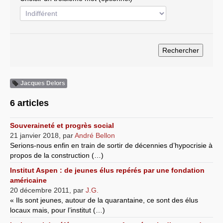
Systèmes & société sous contrôle
Nouvelles de l’antirépublique
Crises "Covid-19 & H1N1"
Guerre en Ukraine
Jacques Delors
6 articles
Souveraineté et progrès social
21 janvier 2018
,
par
André Bellon
Serions-nous enfin en train de sortir de décennies d’hypocrisie à
propos de la construction (…)
Institut Aspen : de jeunes élus repérés par une fondation
américaine
20 décembre 2011
,
par
J.G.
« Ils sont jeunes, autour de la quarantaine, ce sont des élus
locaux mais, pour l’institut (…)