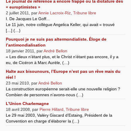
Le journal de référence a encore frappé ou la dictature des
« europtimistes »
2 juillet 2011
,
par
Annie Lacroix-Riz
,
Tribune libre
I. De Jacques Le Goff...
Le 11 juin, notre collègue Angelica Keller, qui avait « trouvé
[…] (…)
Pourquoi je ne suis pas altermondialiste. Éloge de
l’antimondialisation
18 janvier 2011
,
par
André Bellon
« Les dieux n’étant plus, et le Christ n’étant pas encore, il y a
eu, de Cicéron à Marc Aurèle, (…)
Halte aux bisounours, l’Europe n’est pas un rêve mais du
réel !
23 mai 2010
,
par
André Bellon
La construction européenne serait-elle une nouvelle religion ?
Combien de personnes n’avons-nous (…)
L’Union Charlemagne
18 avril 2008
,
par
Pierre Hillard
,
Tribune libre
Le 29 mai 2003, Valéry Giscard d’Estaing, Président de la
Convention en charge d’élaborer la (…)