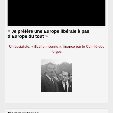
« Je préfère une Europe libérale à pas
d’Europe du tout »
Un socialiste, « illustre inconnu », financé par le Comité des
forges