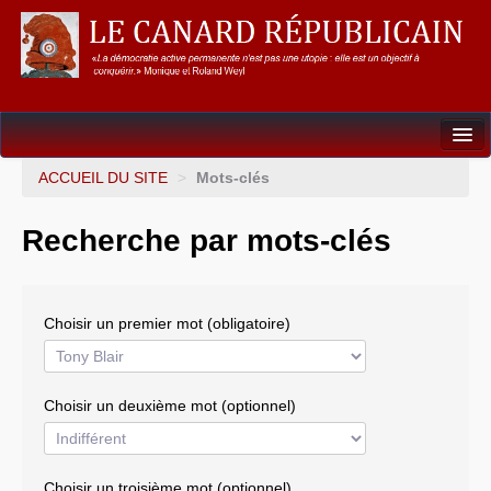
Dossiers
ACCUEIL DU SITE
>
Mots-clés
L’Union européenne
Recherche par mots-clés
Points de repères
Un éléphant, ça trompe énormément !
Choisir un premier mot (obligatoire)
Gouvernance mondiale & mondialisation
International
Choisir un deuxième mot (optionnel)
Résistances
L’Empire américain
Choisir un troisième mot (optionnel)