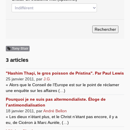
Systèmes & société sous contrôle
Nouvelles de l’antirépublique
Crises "Covid-19 & H1N1"
Guerre en Ukraine
Tony Blair
3 articles
"Hashim Thaçi, le gros poisson de Pristina". Par Paul Lewis
25 janvier 2011
,
par
J.G.
« Alors que le Conseil de l’Europe est sur le point de réclamer
une enquête sur les affaires (…)
Pourquoi je ne suis pas altermondialiste. Éloge de
l’antimondialisation
18 janvier 2011
,
par
André Bellon
« Les dieux n’étant plus, et le Christ n’étant pas encore, il y a
eu, de Cicéron à Marc Aurèle, (…)