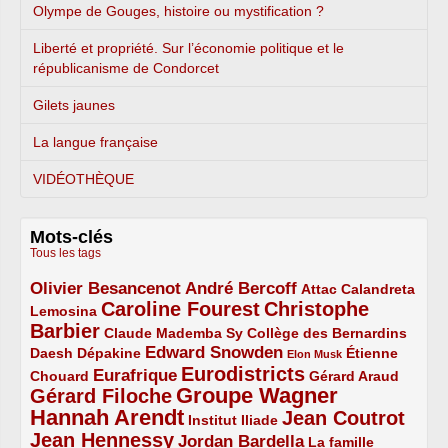
Olympe de Gouges, histoire ou mystification ?
Liberté et propriété. Sur l’économie politique et le
républicanisme de Condorcet
Gilets jaunes
La langue française
VIDÉOTHÈQUE
Mots-clés
Tous les tags
Olivier Besancenot
André Bercoff
3/5
3/5
2/5
Attac
Calandreta
Caroline Fourest
Christophe
2/5
4/5
Lemosina
Barbier
4/5
2/5
2/5
Claude Mademba Sy
Collège des Bernardins
Edward Snowden
Daesh
2/5
2/5
3/5
1/5
Dépakine
Étienne
Elon Musk
Eurodistricts
2/5
3/5
4/5
2/5
Eurafrique
Chouard
Gérard Araud
Groupe Wagner
Gérard Filoche
4/5
5/5
Hannah Arendt
Jean Coutrot
5/5
2/5
4/5
Institut Iliade
Jean Hennessy
4/5
3/5
Jordan Bardella
La famille