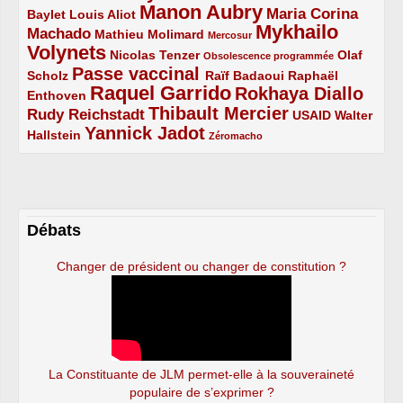
Manon Aubry
2/5
2/5
5/5
Maria Corina
Baylet
Louis Aliot
Mykhailo
Machado
3/5
2/5
1/5
Mathieu Molimard
Mercosur
Volynets
5/5
2/5
1/5
Nicolas Tenzer
Olaf
Obsolescence programmée
Passe vaccinal
2/5
4/5
2/5
Scholz
Raïf Badaoui
Raphaël
Raquel Garrido
Rokhaya Diallo
2/5
5/5
4/5
Enthoven
Thibault Mercier
Rudy Reichstadt
3/5
4/5
2/5
USAID
Walter
Yannick Jadot
2/5
4/5
1/5
Hallstein
Zéromacho
Débats
Changer de président ou changer de constitution ?
La Constituante de JLM permet-elle à la souveraineté
populaire de s’exprimer ?