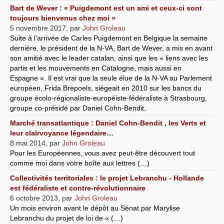
Bart de Wever : « Puigdemont est un ami et ceux-ci sont
toujours bienvenus chez moi »
5 novembre 2017
,
par
John Groleau
Suite à l’arrivée de Carles Puigdemont en Belgique la semaine
dernière, le président de la N-VA, Bart de Wever, a mis en avant
son amitié avec le leader catalan, ainsi que les « liens avec les
partis et les mouvements en Catalogne, mais aussi en
Espagne ». Il est vrai que la seule élue de la N-VA au Parlement
européen, Frida Brepoels, siégeait en 2010 sur les bancs du
groupe écolo-régionaliste-européiste-fédéraliste à Strasbourg,
groupe co-présidé par Daniel Cohn-Bendit.
Marché transatlantique : Daniel Cohn-Bendit , les Verts et
leur clairvoyance légendaire…
8 mai 2014
,
par
John Groleau
Pour les Européennes, vous avez peut-être découvert tout
comme moi dans votre boîte aux lettres (…)
Collectivités territoriales : le projet Lebranchu - Hollande
est fédéraliste et contre-révolutionnaire
6 octobre 2013
,
par
John Groleau
Un mois environ avant le dépôt au Sénat par Marylise
Lebranchu du projet de loi de « (…)