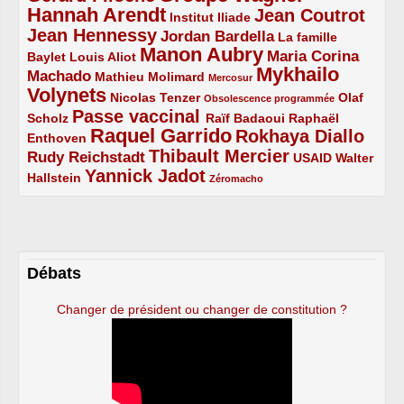
Hannah Arendt
Jean Coutrot
5/5
2/5
4/5
Institut Iliade
Jean Hennessy
4/5
3/5
Jordan Bardella
La famille
Manon Aubry
2/5
2/5
5/5
Maria Corina
Baylet
Louis Aliot
Mykhailo
Machado
3/5
2/5
1/5
Mathieu Molimard
Mercosur
Volynets
5/5
2/5
1/5
Nicolas Tenzer
Olaf
Obsolescence programmée
Passe vaccinal
2/5
4/5
2/5
Scholz
Raïf Badaoui
Raphaël
Raquel Garrido
Rokhaya Diallo
2/5
5/5
4/5
Enthoven
Thibault Mercier
Rudy Reichstadt
3/5
4/5
2/5
USAID
Walter
Yannick Jadot
2/5
4/5
1/5
Hallstein
Zéromacho
Débats
Changer de président ou changer de constitution ?