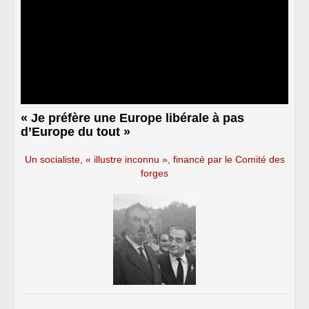
« Je préfère une Europe libérale à pas
d’Europe du tout »
Un socialiste, « illustre inconnu », financé par le Comité des
forges