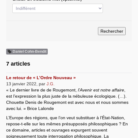
Systèmes & société sous contrôle
Nouvelles de l’antirépublique
Crises "Covid-19 & H1N1"
Guerre en Ukraine
Daniel Cohn-Bendit
7 articles
Le retour de « L’Ordre Nouveau »
13 janvier 2022
,
par
J.G.
« Le dernier livre de de Rougemont,
l’Avenir est notre affaire
,
est l’expression la plus juste de la nébuleuse écologique. (…).
Chouette Denis de Rougemont est avec nous et nous sommes
avec lui. » Brice Lalonde
L’Europe des régions, que l’on veut substituer à l’État-Nation,
repose-t-elle sur les mêmes présupposés philosophiques ? En
ce domaine, articles et ouvrages expurgent souvent
soigneusement toute interrogation philosophique. La