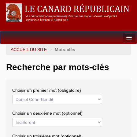
Dossiers
ACCUEIL DU SITE
>
Mots-clés
L’Union européenne
Recherche par mots-clés
Points de repères
Un éléphant, ça trompe énormément !
Choisir un premier mot (obligatoire)
Gouvernance mondiale & mondialisation
International
Choisir un deuxième mot (optionnel)
Résistances
L’Empire américain
Choisir un troisième mot (optionnel)