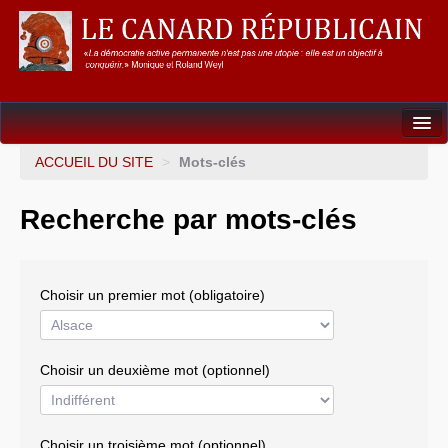
Dossiers
ACCUEIL DU SITE
>
Mots-clés
L’Union européenne
Recherche par mots-clés
Points de repères
Un éléphant, ça trompe énormément !
Choisir un premier mot (obligatoire)
Gouvernance mondiale & mondialisation
International
Choisir un deuxième mot (optionnel)
Résistances
L’Empire américain
Choisir un troisième mot (optionnel)