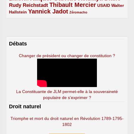
Thibault Mercier
Rudy Reichstadt
3/5
4/5
2/5
USAID
Walter
Yannick Jadot
2/5
4/5
1/5
Hallstein
Zéromacho
Débats
Changer de président ou changer de constitution ?
La Constituante de JLM permet-elle à la souveraineté
populaire de s’exprimer ?
Droit naturel
Triomphe et mort du droit naturel en Révolution 1789-1795-
1802