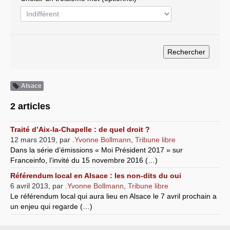
Systèmes & société sous contrôle
Nouvelles de l’antirépublique
Crises "Covid-19 & H1N1"
Guerre en Ukraine
Alsace
2 articles
Traité d’Aix-la-Chapelle : de quel droit ?
12 mars 2019
,
par
.Yvonne Bollmann
,
Tribune libre
Dans la série d’émissions « Moi Président 2017 » sur
Franceinfo, l’invité du 15 novembre 2016 (…)
Référendum local en Alsace : les non-dits du oui
6 avril 2013
,
par
.Yvonne Bollmann
,
Tribune libre
Le référendum local qui aura lieu en Alsace le 7 avril prochain a
un enjeu qui regarde (…)