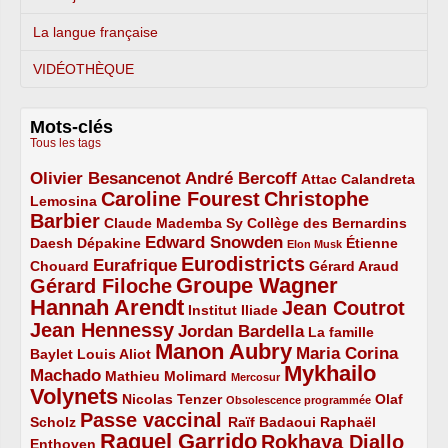
La langue française
VIDÉOTHÈQUE
Mots-clés
Tous les tags
Olivier Besancenot
André Bercoff
3/5
3/5
2/5
Attac
Calandreta
Caroline Fourest
Christophe
2/5
4/5
Lemosina
Barbier
4/5
2/5
2/5
Claude Mademba Sy
Collège des Bernardins
Edward Snowden
Daesh
2/5
2/5
3/5
1/5
Dépakine
Étienne
Elon Musk
Eurodistricts
2/5
3/5
4/5
2/5
Eurafrique
Chouard
Gérard Araud
Groupe Wagner
Gérard Filoche
4/5
5/5
Hannah Arendt
Jean Coutrot
5/5
2/5
4/5
Institut Iliade
Jean Hennessy
4/5
3/5
Jordan Bardella
La famille
Manon Aubry
2/5
2/5
5/5
Maria Corina
Baylet
Louis Aliot
Mykhailo
Machado
3/5
2/5
1/5
Mathieu Molimard
Mercosur
Volynets
5/5
2/5
1/5
Nicolas Tenzer
Olaf
Obsolescence programmée
Passe vaccinal
2/5
4/5
2/5
Scholz
Raïf Badaoui
Raphaël
Raquel Garrido
Rokhaya Diallo
2/5
5/5
4/5
Enthoven