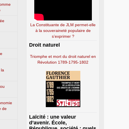
’homme
e
lée
La Constituante de JLM permet-elle
à la souveraineté populaire de
s’exprimer ?
Droit naturel
ge
Triomphe et mort du droit naturel en
Révolution 1789-1795-1802
 la
 ou
conomie
e de
Laïcité : une valeur
d’avenir. École,
République, société : quels