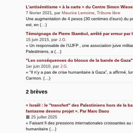
L’antisémitisme « à la carte » du Centre Simon Wiese
7 février 2021
,
par
Maurice Lemoine
,
Tribune libre
Une augmentation de 4 pesos (30 centimes d’euro) du prix
est, en (…)
Témoignage de Pierre Stambul, arrêté par erreur par 
15 juin 2015
,
par
J.G.
« Un responsable de l’UJFP , une association juive militan
Palestiniens, a (…)
"Les conséquences du blocus de la bande de Gaza". 
1er juin 2010
,
par
J.G.
« “Il n’y a pas de crise humanitaire à Gaza”, a affirmé, lu
Carmon. (…)
2 brèves
« Israël : le "transfert" des Palestiniens hors de la 
fantasme devenu projet ». Par Marc Daou
25 juillet 2025
« Faisant fi des pressions internationales croissantes au 
humanitaire (…)