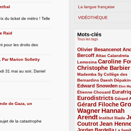
nthal
La langue française
VIDÉOTHÈQUE
 du ticket de métro ! Telle
le Raid
Mots-clés
Tous les tags
t pour les droits des
Olivier Besancenot
And
3/5
Bercoff
3/5
2/5
Attac
Calandreta
Par Marion Solletty
Caroline Fo
2/5
4/5
Lemosina
Christophe Barbier
4/5
ndi 31 mai au soir, Daniel
Mademba Sy
2/5
Collège des
Bernardins
2/5
2/5
2/5
Daesh
Dépakin
Edward Snowden
3/5
1/5
Elon M
Eurafri
Étienne Chouard
2/5
3/5
Eurodistricts
4/5
2/5
Gérard 
Gr
bande de Gaza, un
Gérard Filoche
4/5
Wagner
Hannah
5/5
Arendt
J
5/5
2/5
Institut Iliade
sujet de la catastrophe
Coutrot
Jean Henn
4/5
4/5
Jordan Bardella
3/5
La famil