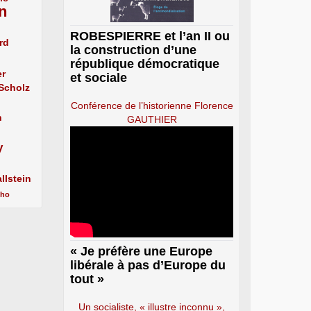
n
ROBESPIERRE et l’an II ou
rd
la construction d’une
république démocratique
er
et sociale
 Scholz
Conférence de l’historienne Florence
n
GAUTHIER
y
llstein
cho
« Je préfère une Europe
libérale à pas d’Europe du
tout »
Un socialiste, « illustre inconnu »,