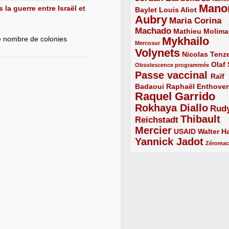
Mano
la guerre entre Israël et
2/5
2/5
Baylet
Louis Aliot
Aubry
5/5
Maria Corina
Machado
3/5
2/5
Mathieu Molima
e nombre de colonies
Mykhailo
1/5
Mercosur
Volynets
5/5
2/5
Nicolas Tenz
1/5
2/5
Olaf
Obsolescence programmée
Passe vaccinal
4/5
Raïf
Badaoui
2/5
2/5
Raphaël Enthove
Raquel Garrido
5/5
Rokhaya Diallo
4/5
Rud
Thibault
Reichstadt
3/5
Mercier
4/5
2/5
2/5
USAID
Walter Ha
Yannick Jadot
4/5
1/5
Zéroma