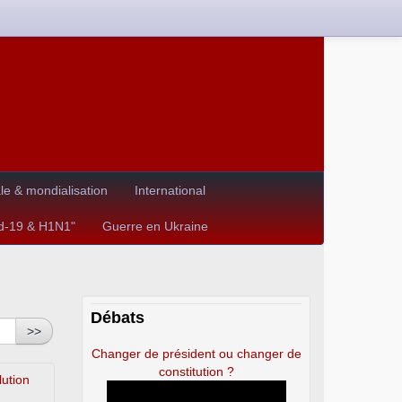
e & mondialisation
International
id-19 & H1N1"
Guerre en Ukraine
Débats
>>
Changer de président ou changer de
constitution ?
lution