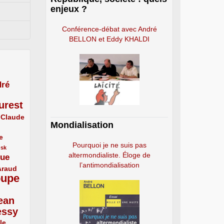
enjeux ?
Conférence-débat avec André
BELLON et Eddy KHALDI
ré
urest
Claude
Mondialisation
e
Pourquoi je ne suis pas
usk
altermondialiste. Éloge de
que
l’antimondialisation
Araud
oupe
ean
essy
le