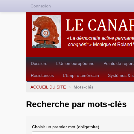
Connexion
Dossiers
L’Union européenne
Points de repèr
Résistances
L’Empire américain
Systèmes & so
ACCUEIL DU SITE
>
Mots-clés
Recherche par mots-clés
Choisir un premier mot (obligatoire)