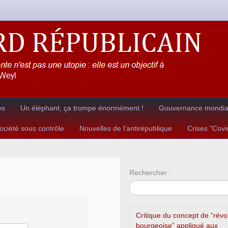
es
Un éléphant, ça trompe énormément !
Gouvernance mondial
ciété sous contrôle
Nouvelles de l’antirépublique
Crises "Cov
Rechercher :
Critique du concept de “révo
bourgeoise” appliqué aux