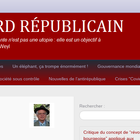
es
Un éléphant, ça trompe énormément !
Gouvernance mondial
ciété sous contrôle
Nouvelles de l’antirépublique
Crises "Cov
Rechercher :
Critique du concept de “révo
bourgeoise” appliqué aux