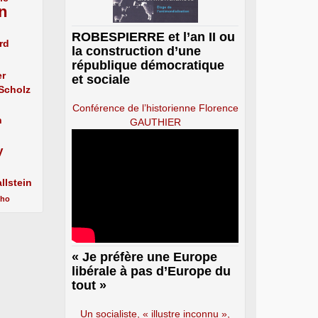
n
ROBESPIERRE et l’an II ou
rd
la construction d’une
république démocratique
er
et sociale
 Scholz
Conférence de l’historienne Florence
n
GAUTHIER
y
llstein
cho
« Je préfère une Europe
libérale à pas d’Europe du
tout »
Un socialiste, « illustre inconnu »,