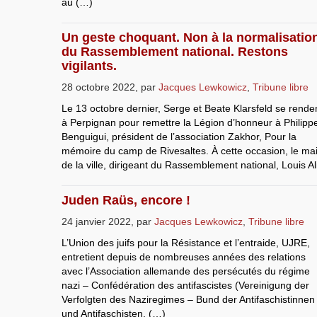
au (…)
Un geste choquant. Non à la normalisatio
du Rassemblement national. Restons
vigilants.
28 octobre 2022
,
par
Jacques Lewkowicz
,
Tribune libre
Le 13 octobre dernier, Serge et Beate Klarsfeld se rende
à Perpignan pour remettre la Légion d’honneur à Philipp
Benguigui, président de l’association Zakhor, Pour la
mémoire du camp de Rivesaltes. À cette occasion, le ma
de la ville, dirigeant du Rassemblement national, Louis Al
Juden Raüs, encore !
24 janvier 2022
,
par
Jacques Lewkowicz
,
Tribune libre
L’Union des juifs pour la Résistance et l’entraide, UJRE,
entretient depuis de nombreuses années des relations
avec l’Association allemande des persécutés du régime
nazi – Confédération des antifascistes (Vereinigung der
Verfolgten des Naziregimes – Bund der Antifaschistinnen
und Antifaschisten, (…)