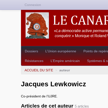
Connexion
Dossiers
L’Union européenne
Points de repèr
Résistances
L’Empire américain
Systèmes & so
ACCUEIL DU SITE
>
auteur
Jacques Lewkowicz
Co-président de l’UJRE.
Articles de cet auteur
5 articles