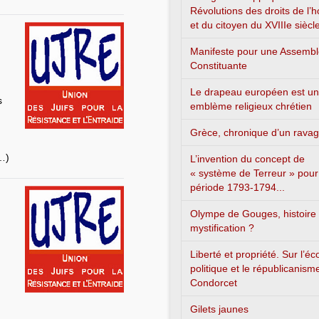
Révolutions des droits de l
et du citoyen du XVIIIe siècl
Manifeste pour une Assemb
Constituante
Le drapeau européen est un
s
emblème religieux chrétien
Grèce, chronique d’un rava
…)
L’invention du concept de
« système de Terreur » pour
période 1793-1794...
Olympe de Gouges, histoire
mystification ?
,
Liberté et propriété. Sur l’é
politique et le républicanism
Condorcet
Gilets jaunes