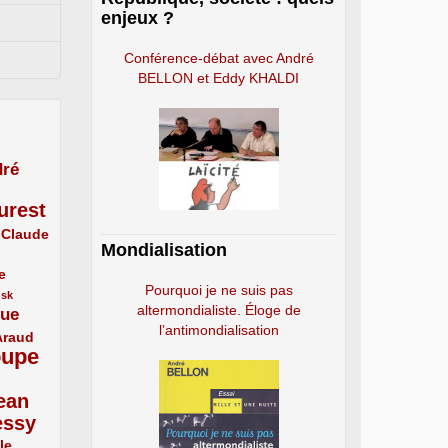
enjeux ?
Conférence-débat avec André
BELLON et Eddy KHALDI
ré
urest
Claude
Mondialisation
e
Pourquoi je ne suis pas
usk
altermondialiste. Éloge de
que
l’antimondialisation
Araud
oupe
ean
essy
le