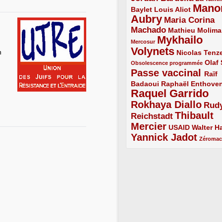
Mano
2/5
2/5
Baylet
Louis Aliot
Aubry
5/5
Maria Corina
Machado
3/5
2/5
Mathieu Molima
Mykhailo
1/5
Mercosur
Volynets
5/5
2/5
n
Nicolas Tenz
1/5
2/5
Olaf
Obsolescence programmée
Passe vaccinal
4/5
Raïf
Badaoui
2/5
2/5
Raphaël Enthove
Raquel Garrido
5/5
Rokhaya Diallo
4/5
Rud
Thibault
Reichstadt
3/5
Mercier
4/5
2/5
2/5
USAID
Walter Ha
Yannick Jadot
4/5
1/5
Zéroma