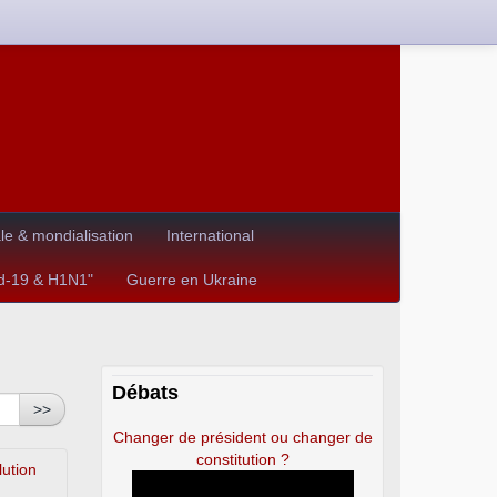
e & mondialisation
International
id-19 & H1N1"
Guerre en Ukraine
Débats
>>
Changer de président ou changer de
constitution ?
lution