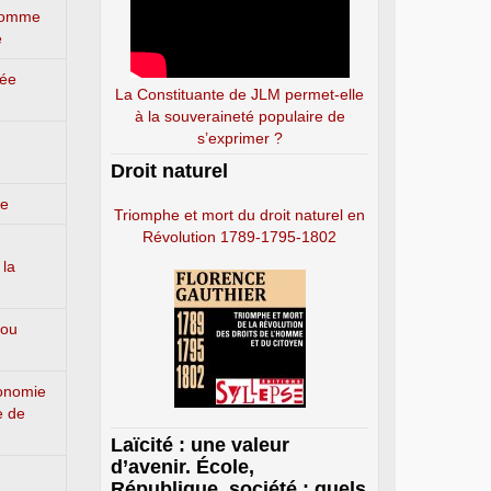
’homme
e
lée
La Constituante de JLM permet-elle
à la souveraineté populaire de
s’exprimer ?
Droit naturel
ge
Triomphe et mort du droit naturel en
Révolution 1789-1795-1802
 la
 ou
conomie
e de
Laïcité : une valeur
d’avenir. École,
République, société : quels