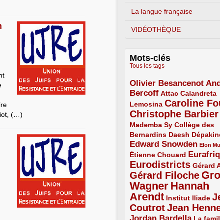
La langue française
n
VIDÉOTHÈQUE
Mots-clés
Tous les tags
nt
Olivier Besancenot
And
3/5
e
Bercoff
3/5
2/5
Attac
Calandreta
Caroline Fo
2/5
4/5
Lemosina
ire
Christophe Barbier
4/5
iot, (…)
Mademba Sy
2/5
Collège des
Bernardins
2/5
2/5
2/5
Daesh
Dépakin
Edward Snowden
3/5
1/5
Elon M
Eurafri
Étienne Chouard
2/5
3/5
Eurodistricts
4/5
2/5
Gérard 
Gr
Gérard Filoche
4/5
Wagner
Hannah
5/5
Arendt
J
5/5
2/5
Institut Iliade
Coutrot
Jean Henn
4/5
4/5
Jordan Bardella
3/5
La famil