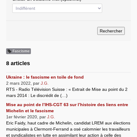
Systèmes & société sous contrôle
Nouvelles de l’antirépublique
Crises "Covid-19 & H1N1"
Guerre en Ukraine
Fascisme
8 articles
Ukraine : le fascisme en toile de fond
2 mars 2022
,
par
J.G.
RTS - Radio Télévision Suisse : « Extrait de Mise au point du 2
mars 2014 : Le discrédit de (…)
Mise au point de l’IHS-CGT 63 sur l’histoire des liens entre
Michelin et le fascisme
1er février 2020
,
par
J.G.
Eric Faidy, haut cadre de Michelin, candidat LREM aux élections
municipales à Clermont-Ferrand a osé calomnier les travailleurs
et syndicalistes en lutte en assimilant leur action à celle des