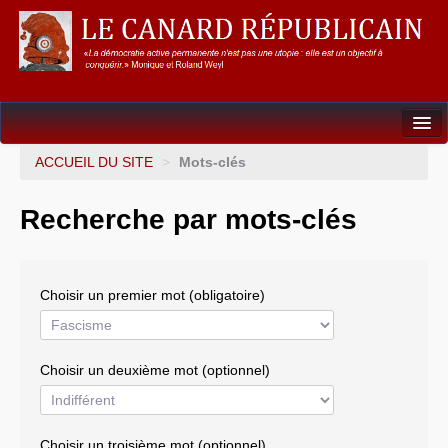
Dossiers
ACCUEIL DU SITE
>
Mots-clés
L’Union européenne
Recherche par mots-clés
Points de repères
Un éléphant, ça trompe énormément !
Choisir un premier mot (obligatoire)
Gouvernance mondiale & mondialisation
International
Choisir un deuxième mot (optionnel)
Résistances
L’Empire américain
Choisir un troisième mot (optionnel)