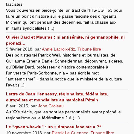
fascistes.
Vous trouverez en pièce-jointe, un tract de l’IHS-CGT 63 pour
faire un point d’histoire sur le passé fasciste des dirigeants
Michelin qui ont pendant des décennies, fait la chasse aux
militants syndicalistes (...)
Olivier Dard et Maurras : ni antisémite, ni germanophile, ni
pronazi…
9 février 2018
,
par
Annie Lacroix-Riz
,
Tribune libre
Des politistes tel Patrick Weil, historiens et journalistes, de
Guillaume Erner à Daniel Schneiderman, découvrent, sidérés,
qu’Olivier Dard, professeur d’histoire contemporaine à
l’université Paris-Sorbonne, n’a « pas écrit le mot
“antisémitisme” » dans la notice que le ministère de la culture
l’avait (...)
Lettre de Jean Hennessy, régionaliste, fédéraliste,
européiste et mondialiste au maréchal Pétain
8 avril 2015
,
par
John Groleau
Au XXe siècle, quelles sont les personnalités ayant prêché le
régionalisme ou le fédéralisme ? À (…)
Le “gwenn-ha-du” : un « drapeau fasciste » ?*
10 novembre 2013
,
par
Pierrik Le Guennec
,
Tribune libre