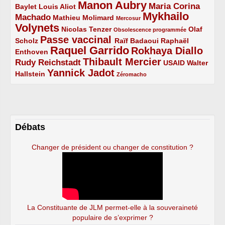
Manon Aubry
2/5
2/5
5/5
Maria Corina
Baylet
Louis Aliot
Mykhailo
Machado
3/5
2/5
1/5
Mathieu Molimard
Mercosur
Volynets
5/5
2/5
1/5
Nicolas Tenzer
Olaf
Obsolescence programmée
Passe vaccinal
2/5
4/5
2/5
Scholz
Raïf Badaoui
Raphaël
Raquel Garrido
Rokhaya Diallo
2/5
5/5
4/5
Enthoven
Thibault Mercier
Rudy Reichstadt
3/5
4/5
2/5
USAID
Walter
Yannick Jadot
2/5
4/5
1/5
Hallstein
Zéromacho
Débats
Changer de président ou changer de constitution ?
La Constituante de JLM permet-elle à la souveraineté
populaire de s’exprimer ?