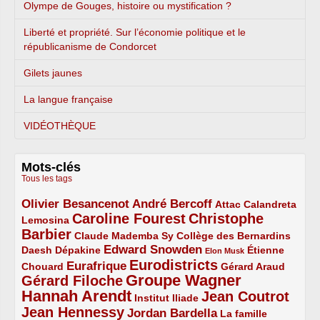
Olympe de Gouges, histoire ou mystification ?
Liberté et propriété. Sur l’économie politique et le
républicanisme de Condorcet
Gilets jaunes
La langue française
VIDÉOTHÈQUE
Mots-clés
Tous les tags
Olivier Besancenot
André Bercoff
3/5
3/5
2/5
Attac
Calandreta
Caroline Fourest
Christophe
2/5
4/5
Lemosina
Barbier
4/5
2/5
2/5
Claude Mademba Sy
Collège des Bernardins
Edward Snowden
Daesh
2/5
2/5
3/5
1/5
Dépakine
Étienne
Elon Musk
Eurodistricts
2/5
3/5
4/5
2/5
Eurafrique
Chouard
Gérard Araud
Groupe Wagner
Gérard Filoche
4/5
5/5
Hannah Arendt
Jean Coutrot
5/5
2/5
4/5
Institut Iliade
Jean Hennessy
4/5
3/5
Jordan Bardella
La famille