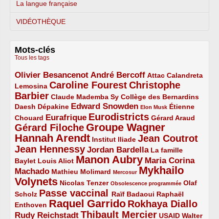
La langue française
VIDÉOTHÈQUE
Mots-clés
Tous les tags
Olivier Besancenot
André Bercoff
3/5
3/5
2/5
Attac
Calandreta
Caroline Fourest
Christophe
2/5
4/5
Lemosina
Barbier
4/5
2/5
2/5
Claude Mademba Sy
Collège des Bernardins
Edward Snowden
Daesh
2/5
2/5
3/5
1/5
Dépakine
Étienne
Elon Musk
Eurodistricts
2/5
3/5
4/5
2/5
Eurafrique
Chouard
Gérard Araud
Groupe Wagner
Gérard Filoche
4/5
5/5
Hannah Arendt
Jean Coutrot
5/5
2/5
4/5
Institut Iliade
Jean Hennessy
4/5
3/5
Jordan Bardella
La famille
Manon Aubry
2/5
2/5
5/5
Maria Corina
Baylet
Louis Aliot
Mykhailo
Machado
3/5
2/5
1/5
Mathieu Molimard
Mercosur
Volynets
5/5
2/5
1/5
Nicolas Tenzer
Olaf
Obsolescence programmée
Passe vaccinal
2/5
4/5
2/5
Scholz
Raïf Badaoui
Raphaël
Raquel Garrido
Rokhaya Diallo
2/5
5/5
4/5
Enthoven
Thibault Mercier
Rudy Reichstadt
3/5
4/5
2/5
USAID
Walter