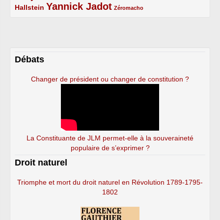
Yannick Jadot
2/5
4/5
1/5
Hallstein
Zéromacho
Débats
Changer de président ou changer de constitution ?
La Constituante de JLM permet-elle à la souveraineté
populaire de s’exprimer ?
Droit naturel
Triomphe et mort du droit naturel en Révolution 1789-1795-
1802