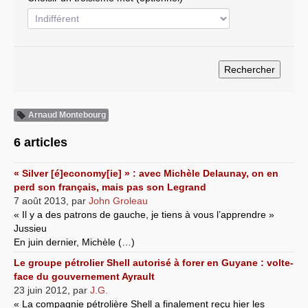
Systèmes & société sous contrôle
Nouvelles de l’antirépublique
Crises "Covid-19 & H1N1"
Guerre en Ukraine
Arnaud Montebourg
6 articles
« Silver [é]economy[ie] » : avec Michèle Delaunay, on en
perd son français, mais pas son Legrand
7 août 2013
,
par
John Groleau
« Il y a des patrons de gauche, je tiens à vous l’apprendre »
Jussieu
En juin dernier, Michèle (…)
Le groupe pétrolier Shell autorisé à forer en Guyane : volte-
face du gouvernement Ayrault
23 juin 2012
,
par
J.G.
« La compagnie pétrolière Shell a finalement reçu hier les