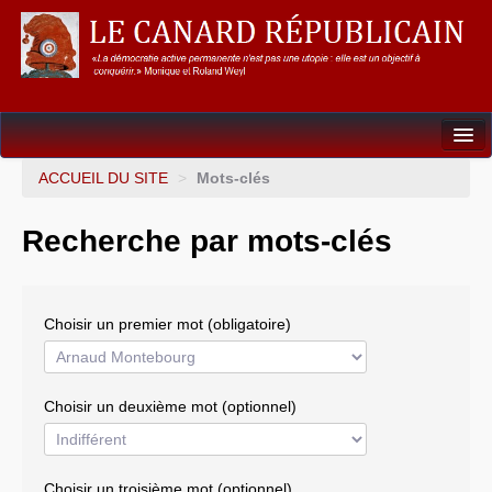
Dossiers
ACCUEIL DU SITE
>
Mots-clés
L’Union européenne
Recherche par mots-clés
Points de repères
Un éléphant, ça trompe énormément !
Choisir un premier mot (obligatoire)
Gouvernance mondiale & mondialisation
International
Choisir un deuxième mot (optionnel)
Résistances
L’Empire américain
Choisir un troisième mot (optionnel)