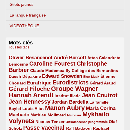
Gilets jaunes
La langue française
VIDÉOTHÈQUE
Mots-clés
Tous les tags
Olivier Besancenot
André Bercoff
3/5
3/5
2/5
Attac
Calandreta
Caroline Fourest
Christophe
2/5
4/5
Lemosina
Barbier
4/5
2/5
2/5
Claude Mademba Sy
Collège des Bernardins
Edward Snowden
Daesh
2/5
2/5
3/5
1/5
Dépakine
Étienne
Elon Musk
Eurodistricts
2/5
3/5
4/5
2/5
Eurafrique
Chouard
Gérard Araud
Groupe Wagner
Gérard Filoche
4/5
5/5
Hannah Arendt
Jean Coutrot
5/5
2/5
4/5
Institut Iliade
Jean Hennessy
4/5
3/5
Jordan Bardella
La famille
Manon Aubry
2/5
2/5
5/5
Maria Corina
Baylet
Louis Aliot
Mykhailo
Machado
3/5
2/5
1/5
Mathieu Molimard
Mercosur
Volynets
5/5
2/5
1/5
Nicolas Tenzer
Olaf
Obsolescence programmée
Passe vaccinal
2/5
4/5
2/5
Scholz
Raïf Badaoui
Raphaël