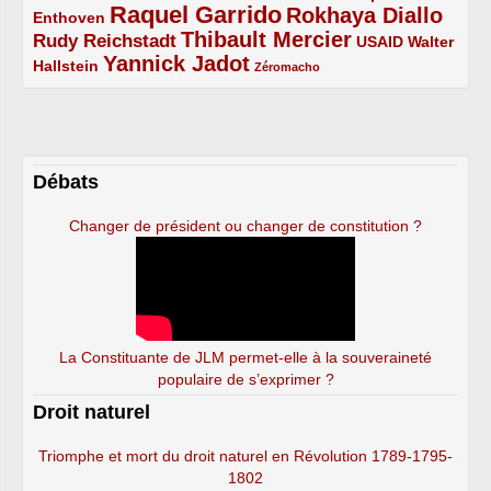
Raquel Garrido
Rokhaya Diallo
2/5
5/5
4/5
Enthoven
Thibault Mercier
Rudy Reichstadt
3/5
4/5
2/5
USAID
Walter
Yannick Jadot
2/5
4/5
1/5
Hallstein
Zéromacho
Débats
Changer de président ou changer de constitution ?
La Constituante de JLM permet-elle à la souveraineté
populaire de s’exprimer ?
Droit naturel
Triomphe et mort du droit naturel en Révolution 1789-1795-
1802