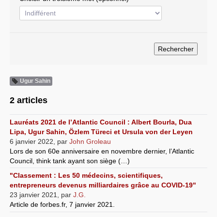
Systèmes & société sous contrôle
Nouvelles de l’antirépublique
Crises "Covid-19 & H1N1"
Guerre en Ukraine
Ugur Sahin
2 articles
Lauréats 2021 de l’Atlantic Council : Albert Bourla, Dua
Lipa, Ugur Sahin, Özlem Türeci et Ursula von der Leyen
6 janvier 2022
,
par
John Groleau
Lors de son 60e anniversaire en novembre dernier, l’Atlantic
Council, think tank ayant son siège (…)
"Classement : Les 50 médecins, scientifiques,
entrepreneurs devenus milliardaires grâce au COVID-19"
23 janvier 2021
,
par
J.G.
Article de forbes.fr, 7 janvier 2021.