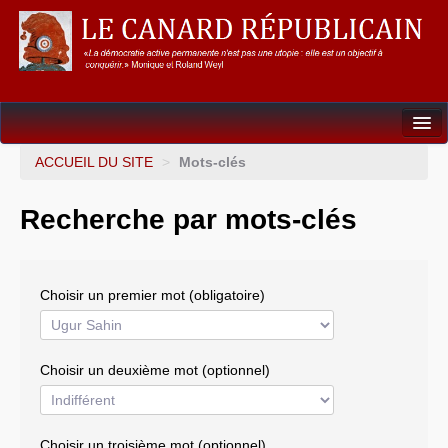
Dossiers
ACCUEIL DU SITE
>
Mots-clés
L’Union européenne
Recherche par mots-clés
Points de repères
Un éléphant, ça trompe énormément !
Choisir un premier mot (obligatoire)
Gouvernance mondiale & mondialisation
International
Choisir un deuxième mot (optionnel)
Résistances
L’Empire américain
Choisir un troisième mot (optionnel)