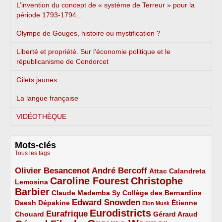
L’invention du concept de « système de Terreur » pour la
période 1793-1794...
Olympe de Gouges, histoire ou mystification ?
Liberté et propriété. Sur l’économie politique et le
républicanisme de Condorcet
Gilets jaunes
La langue française
VIDÉOTHÈQUE
Mots-clés
Tous les tags
Olivier Besancenot
André Bercoff
3/5
3/5
2/5
Attac
Calandreta
Caroline Fourest
Christophe
2/5
4/5
Lemosina
Barbier
4/5
2/5
2/5
Claude Mademba Sy
Collège des Bernardins
Edward Snowden
Daesh
2/5
2/5
3/5
1/5
Dépakine
Étienne
Elon Musk
Eurodistricts
2/5
3/5
4/5
2/5
Eurafrique
Chouard
Gérard Araud