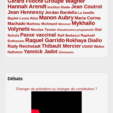
Groupe Wagner
Gérard Filoche
4/5
5/5
Hannah Arendt
Jean Coutrot
5/5
2/5
4/5
Institut Iliade
Jean Hennessy
4/5
3/5
Jordan Bardella
La famille
Manon Aubry
2/5
2/5
5/5
Maria Corina
Baylet
Louis Aliot
Mykhailo
Machado
3/5
2/5
1/5
Mathieu Molimard
Mercosur
Volynets
5/5
2/5
1/5
Nicolas Tenzer
Olaf
Obsolescence programmée
Passe vaccinal
2/5
4/5
2/5
Scholz
Raïf Badaoui
Raphaël
Raquel Garrido
Rokhaya Diallo
2/5
5/5
4/5
Enthoven
Thibault Mercier
Rudy Reichstadt
3/5
4/5
2/5
USAID
Walter
Yannick Jadot
2/5
4/5
1/5
Hallstein
Zéromacho
Débats
Changer de président ou changer de constitution ?