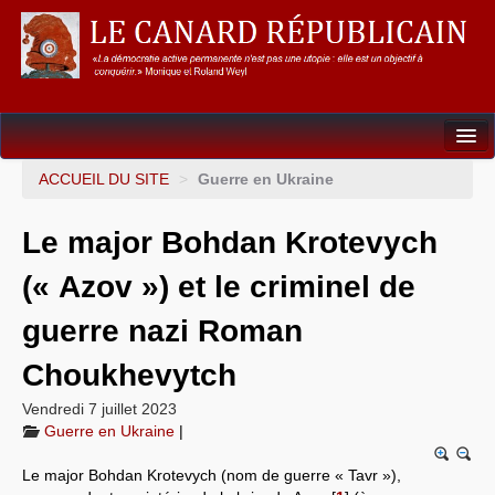
Dossiers
ACCUEIL DU SITE
>
Guerre en Ukraine
L’Union européenne
Le major Bohdan Krotevych
Points de repères
(« Azov ») et le criminel de
Un éléphant, ça trompe énormément !
guerre nazi Roman
Gouvernance mondiale & mondialisation
Choukhevytch
International
Vendredi 7 juillet 2023
Guerre en Ukraine
|
Résistances
Le major Bohdan Krotevych (nom de guerre « Tavr »),
L’Empire américain