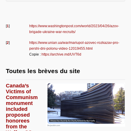
[
1
]
https://www.washingtonpost.com/world/2023/04/26/azov-
brigade-ukraine-war-recruits/
[
2
]
https://www.unian.ua/war/mariupol-azovec-rozkazav-pro-
pershi-dni-polonu-video-12019455.html
Copie :
https://archive.md/UVT6d
Toutes les brèves du site
Canada’s
Victims of
Communism
monument
included
proposed
honorees
from the