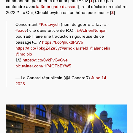
commandant par intérim de la brigade Azov
[
1
]
(à ne pas
confondre avec
la 3e brigade d’assaut
), a-t-il déclaré en octobre
Systèmes & société sous contrôle
2022 ? : « Oui, Choukhevytch est un héros pour moi. »
[
2
]
Nouvelles de l’antirépublique
Concernant
#Krotevych
(nom de guerre « Tavr » -
#azov
) cité dans article de R.O.,
@AdrienNonjon
Crises "Covid-19 & H1N1"
pourrait-il faire une traduction rigoureuse de ce
passage⬇️... ?
https://t.co/jhuxtIPuV6
Guerre en Ukraine
https://t.co/7bkgZ42e3y
@arnoklarsfeld
@alancelin
@mdiplo
1/2
https://t.co/0vkFvGyGye
pic.twitter.com/HP4QTbEYW5
— Le Canard républicain (@LCanardR)
June 14,
2023