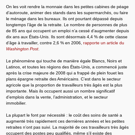
On les voit rendre la monnaie dans les petites cabines de péage
Systèmes & société sous contrôle
d’autoroute, animer des stands dans les supermarchés, ou faire
le ménage dans les bureaux. Ils ont pourtant dépassé depuis
Nouvelles de l’antirépublique
longtemps l’âge de la retraite. Le nombre de personnes de plus
de 85 ans qui occupent un emploi n’a cessé d’augmenter depuis
Crises "Covid-19 & H1N1"
dix ans aux États-Unis. Ils sont désormais 4,4 % de cette classe
d’âge à travailler, contre 2,6 % en 2006,
rapporte un article du
Guerre en Ukraine
Washington Post
.
Le phénomène qui touche de manière égale Blancs, Noirs et
Latinos, et toutes les régions des États-Unis, a commencé juste
après la crise majeure de 2008 qui a frappé de plein fouet les
plans épargne retraite des Américains. C’est dans le secteur
agricole que la proportion de travailleurs très âgés est la plus
importante. Mais ils occupent aussi un nombre significatif
d’emplois dans la vente, l’administration, et le secteur
immobilier.
La plupart le font par nécessité : le coût des soins de santé a
augmenté très rapidement ces dernières années et les petites
retraites n’ont pas suivi. La majorité de ces travailleurs très âgés
occupent des postes peu qualifiés, même s’il existe des