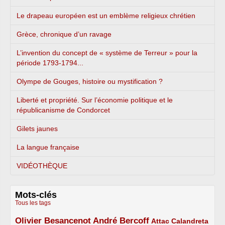
Le drapeau européen est un emblème religieux chrétien
Grèce, chronique d’un ravage
L’invention du concept de « système de Terreur » pour la
période 1793-1794...
Olympe de Gouges, histoire ou mystification ?
Liberté et propriété. Sur l’économie politique et le
républicanisme de Condorcet
Gilets jaunes
La langue française
VIDÉOTHÈQUE
Mots-clés
Tous les tags
Olivier Besancenot
André Bercoff
3/5
3/5
2/5
Attac
Calandreta