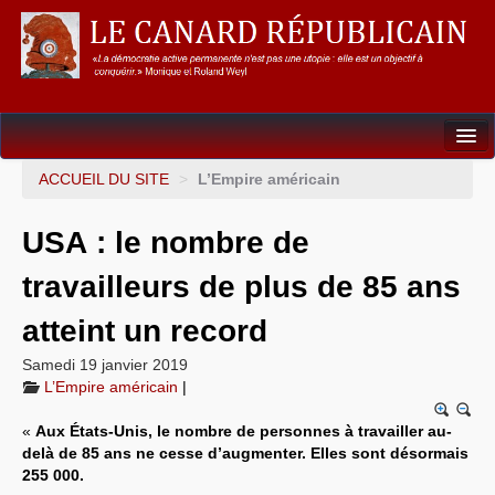
Dossiers
ACCUEIL DU SITE
>
L’Empire américain
L’Union européenne
USA : le nombre de
Points de repères
travailleurs de plus de 85 ans
Un éléphant, ça trompe énormément !
atteint un record
Gouvernance mondiale & mondialisation
Samedi 19 janvier 2019
L’Empire américain
|
International
«
Aux États-Unis, le nombre de personnes à travailler au-
Résistances
delà de 85 ans ne cesse d’augmenter. Elles sont désormais
255 000.
L’Empire américain