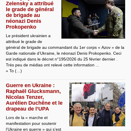
Zelensky a attribué
le grade de général
de brigade au
néonazi Denis
Prokopenko
Le président ukrainien a
attribué le grade de
général de brigade au commandant du 1er corps « Azov » de la
Garde nationale d’Ukraine, le néonazi Denis Prokopenko. Ceci
est indiqué dans le décret n°195/2026 du 25 février dernier .
Très peu de médias ont relevé cette information ...
« To (…)
Guerre en Ukraine :
Raphaël Glucksmann,
Nicolas Tenzer,
Aurélien Duchêne et le
drapeau de l’UPA
Lors de la « marche et
manifestation pour soutenir
l’Ukraine en guerre » qui s’est