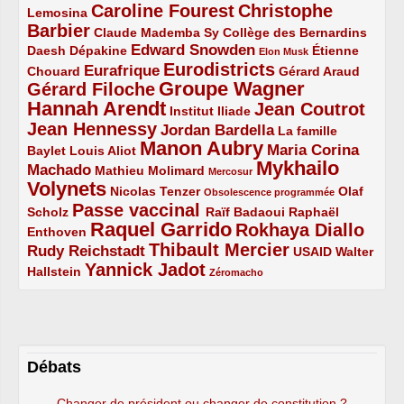
Caroline Fourest
Christophe
2/5
4/5
Lemosina
Barbier
4/5
2/5
2/5
Claude Mademba Sy
Collège des Bernardins
Edward Snowden
Daesh
2/5
2/5
3/5
1/5
Dépakine
Étienne
Elon Musk
Eurodistricts
2/5
3/5
4/5
2/5
Eurafrique
Chouard
Gérard Araud
Groupe Wagner
Gérard Filoche
4/5
5/5
Hannah Arendt
Jean Coutrot
5/5
2/5
4/5
Institut Iliade
Jean Hennessy
4/5
3/5
Jordan Bardella
La famille
Manon Aubry
2/5
2/5
5/5
Maria Corina
Baylet
Louis Aliot
Mykhailo
Machado
3/5
2/5
1/5
Mathieu Molimard
Mercosur
Volynets
5/5
2/5
1/5
Nicolas Tenzer
Olaf
Obsolescence programmée
Passe vaccinal
2/5
4/5
2/5
Scholz
Raïf Badaoui
Raphaël
Raquel Garrido
Rokhaya Diallo
2/5
5/5
4/5
Enthoven
Thibault Mercier
Rudy Reichstadt
3/5
4/5
2/5
USAID
Walter
Yannick Jadot
2/5
4/5
1/5
Hallstein
Zéromacho
Débats
Changer de président ou changer de constitution ?