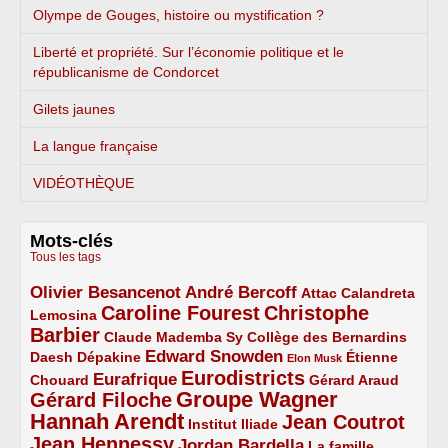
Olympe de Gouges, histoire ou mystification ?
Liberté et propriété. Sur l’économie politique et le
républicanisme de Condorcet
Gilets jaunes
La langue française
VIDÉOTHÈQUE
Mots-clés
Tous les tags
Olivier Besancenot
André Bercoff
3/5
3/5
2/5
Attac
Calandreta
Caroline Fourest
Christophe
2/5
4/5
Lemosina
Barbier
4/5
2/5
2/5
Claude Mademba Sy
Collège des Bernardins
Edward Snowden
Daesh
2/5
2/5
3/5
1/5
Dépakine
Étienne
Elon Musk
Eurodistricts
2/5
3/5
4/5
2/5
Eurafrique
Chouard
Gérard Araud
Groupe Wagner
Gérard Filoche
4/5
5/5
Hannah Arendt
Jean Coutrot
5/5
2/5
4/5
Institut Iliade
Jean Hennessy
4/5
3/5
Jordan Bardella
La famille