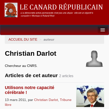
Dossiers
ACCUEIL DU SITE
>
auteur
L’Union européenne
Christian Darlot
Points de repères
Chercheur au CNRS.
Un éléphant, ça trompe énormément !
Articles de cet auteur
2 articles
Gouvernance mondiale & mondialisation
International
Utilisons notre capacité
cérébrale !
Résistances
13 mars 2011
,
par
Christian Darlot
,
Tribune
libre
L’Empire américain