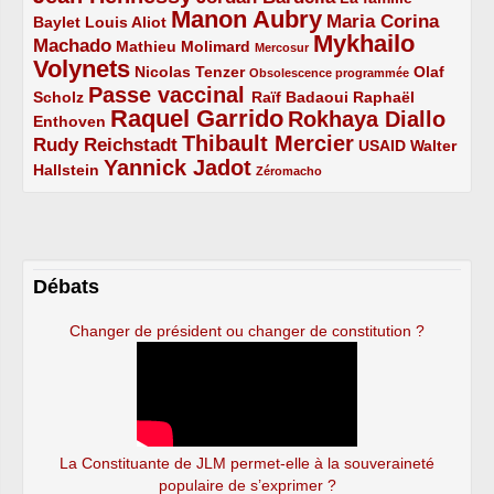
Manon Aubry
2/5
2/5
5/5
Maria Corina
Baylet
Louis Aliot
Mykhailo
Machado
3/5
2/5
1/5
Mathieu Molimard
Mercosur
Volynets
5/5
2/5
1/5
Nicolas Tenzer
Olaf
Obsolescence programmée
Passe vaccinal
2/5
4/5
2/5
Scholz
Raïf Badaoui
Raphaël
Raquel Garrido
Rokhaya Diallo
2/5
5/5
4/5
Enthoven
Thibault Mercier
Rudy Reichstadt
3/5
4/5
2/5
USAID
Walter
Yannick Jadot
2/5
4/5
1/5
Hallstein
Zéromacho
Débats
Changer de président ou changer de constitution ?
La Constituante de JLM permet-elle à la souveraineté
populaire de s’exprimer ?