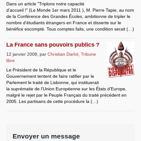
Dans un article "Triplons notre capacité
Systèmes & société sous contrôle
d’accueil !" (Le Monde 1er mars 2011 ), M. Pierre Tapie, au nom
de la Conférence des Grandes Écoles, ambitionne de tripler le
Nouvelles de l’antirépublique
nombre d’étudiants étrangers en France et disserte sur le
bénéfice escompté. Tous comptes faits, une condition serait (…)
Crises "Covid-19 & H1N1"
La France sans pouvoirs publics ?
Guerre en Ukraine
12 janvier 2008
,
par
Christian Darlot
,
Tribune
libre
Le Président de la République et le
Gouvernement tentent de faire ratifier par le
Parlement le traité de Lisbonne, qui instituerait
la suprématie de l’Union Européenne sur les États d’Europe,
malgré le rejet par le Peuple Français du traité précédent en
2005. Les partisans de cette procédure la (…)
Envoyer un message