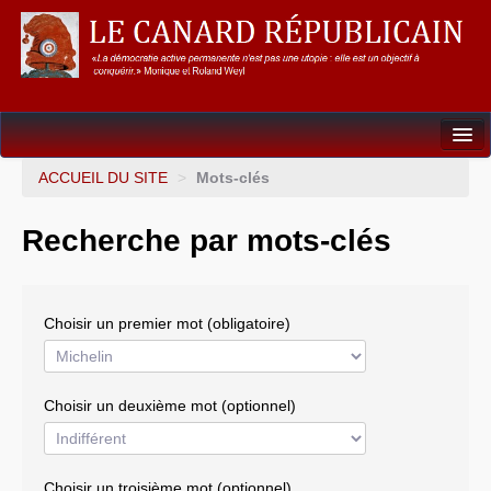
Dossiers
ACCUEIL DU SITE
>
Mots-clés
L’Union européenne
Recherche par mots-clés
Points de repères
Un éléphant, ça trompe énormément !
Choisir un premier mot (obligatoire)
Gouvernance mondiale & mondialisation
International
Choisir un deuxième mot (optionnel)
Résistances
L’Empire américain
Choisir un troisième mot (optionnel)