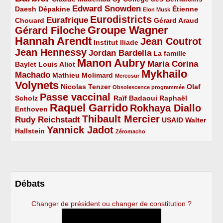
Edward Snowden
Daesh
2/5
2/5
3/5
1/5
Dépakine
Étienne
Elon Musk
Eurodistricts
2/5
3/5
4/5
2/5
Eurafrique
Chouard
Gérard Araud
Groupe Wagner
Gérard Filoche
4/5
5/5
Hannah Arendt
Jean Coutrot
5/5
2/5
4/5
Institut Iliade
Jean Hennessy
4/5
3/5
Jordan Bardella
La famille
Manon Aubry
2/5
2/5
5/5
Maria Corina
Baylet
Louis Aliot
Mykhailo
Machado
3/5
2/5
1/5
Mathieu Molimard
Mercosur
Volynets
5/5
2/5
1/5
Nicolas Tenzer
Olaf
Obsolescence programmée
Passe vaccinal
2/5
4/5
2/5
Scholz
Raïf Badaoui
Raphaël
Raquel Garrido
Rokhaya Diallo
2/5
5/5
4/5
Enthoven
Thibault Mercier
Rudy Reichstadt
3/5
4/5
2/5
USAID
Walter
Yannick Jadot
2/5
4/5
1/5
Hallstein
Zéromacho
Débats
Changer de président ou changer de constitution ?