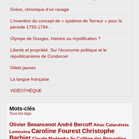
Grèce, chronique d’un ravage
L’invention du concept de « système de Terreur » pour la
période 1793-1794...
Olympe de Gouges, histoire ou mystification ?
Liberté et propriété. Sur l’économie politique et le
républicanisme de Condorcet
Gilets jaunes
La langue française
VIDÉOTHÈQUE
Mots-clés
Tous les tags
Olivier Besancenot
André Bercoff
3/5
3/5
2/5
Attac
Calandreta
Caroline Fourest
Christophe
2/5
4/5
Lemosina
Barbier
4/5
2/5
2/5
Claude Mademba Sy
Collège des Bernardins