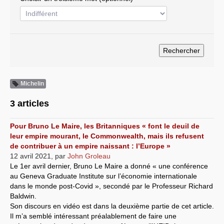
Systèmes & société sous contrôle
Nouvelles de l’antirépublique
Crises "Covid-19 & H1N1"
Guerre en Ukraine
Michelin
3 articles
Pour Bruno Le Maire, les Britanniques « font le deuil de
leur empire mourant, le Commonwealth, mais ils refusent
de contribuer à un empire naissant : l’Europe »
12 avril 2021
,
par
John Groleau
Le 1er avril dernier, Bruno Le Maire a donné « une conférence
au Geneva Graduate Institute sur l’économie internationale
dans le monde post-Covid », secondé par le Professeur Richard
Baldwin.
Son discours en vidéo est dans la deuxième partie de cet article.
Il m’a semblé intéressant préalablement de faire une