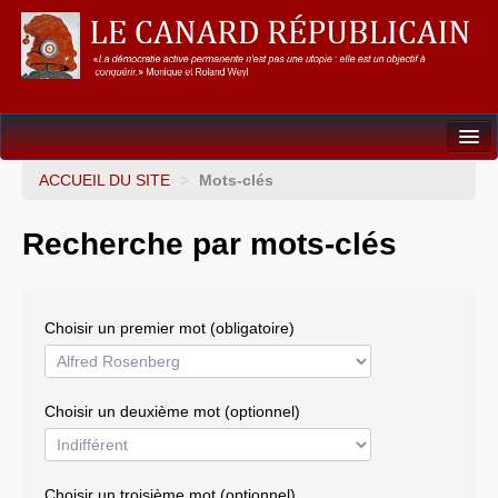
Dossiers
ACCUEIL DU SITE
>
Mots-clés
L’Union européenne
Recherche par mots-clés
Points de repères
Un éléphant, ça trompe énormément !
Choisir un premier mot (obligatoire)
Gouvernance mondiale & mondialisation
International
Choisir un deuxième mot (optionnel)
Résistances
L’Empire américain
Choisir un troisième mot (optionnel)