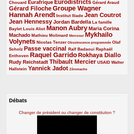
Eurodistricts
2/5
3/5
4/5
2/5
Eurafrique
Chouard
Gérard Araud
Groupe Wagner
Gérard Filoche
4/5
5/5
Hannah Arendt
Jean Coutrot
5/5
2/5
4/5
Institut Iliade
Jean Hennessy
4/5
3/5
Jordan Bardella
La famille
Manon Aubry
2/5
2/5
5/5
Maria Corina
Baylet
Louis Aliot
Mykhailo
Machado
3/5
2/5
1/5
Mathieu Molimard
Mercosur
Volynets
5/5
2/5
1/5
Nicolas Tenzer
Olaf
Obsolescence programmée
Passe vaccinal
2/5
4/5
2/5
Scholz
Raïf Badaoui
Raphaël
Raquel Garrido
Rokhaya Diallo
2/5
5/5
4/5
Enthoven
Thibault Mercier
Rudy Reichstadt
3/5
4/5
2/5
USAID
Walter
Yannick Jadot
2/5
4/5
1/5
Hallstein
Zéromacho
Débats
Changer de président ou changer de constitution ?