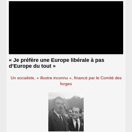
« Je préfère une Europe libérale à pas
d’Europe du tout »
Un socialiste, « illustre inconnu », financé par le Comité des
forges