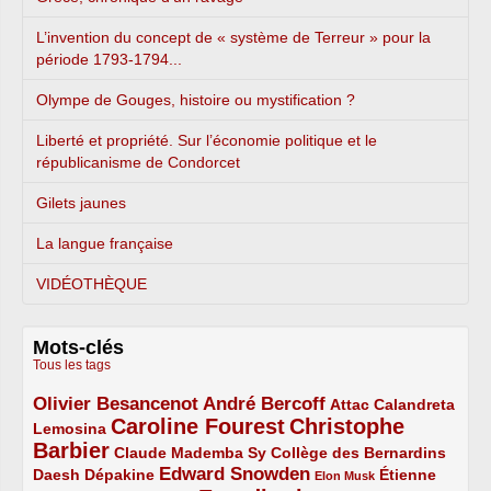
L’invention du concept de « système de Terreur » pour la
période 1793-1794...
Olympe de Gouges, histoire ou mystification ?
Liberté et propriété. Sur l’économie politique et le
républicanisme de Condorcet
Gilets jaunes
La langue française
VIDÉOTHÈQUE
Mots-clés
Tous les tags
Olivier Besancenot
André Bercoff
3/5
3/5
2/5
Attac
Calandreta
Caroline Fourest
Christophe
2/5
4/5
Lemosina
Barbier
4/5
2/5
2/5
Claude Mademba Sy
Collège des Bernardins
Edward Snowden
Daesh
2/5
2/5
3/5
1/5
Dépakine
Étienne
Elon Musk