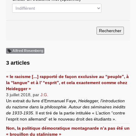
Systèmes & société sous contrôle
Nouvelles de l’antirépublique
Crises "Covid-19 & H1N1"
Guerre en Ukraine
Alfred Rosenberg
3 articles
« le racisme [...] rapporté de façon exclusive au “peuple”, à
la “langue” et à l’ “esprit”, et cela exactement comme chez
Heidegger »
3 juillet 2018
,
par
J.G.
Un extrait du livre d’Emmanuel Faye,
Heidegger, l’introduction
du nazisme dans la philosophie. Autour des séminaires inédits
de 1933-1935
. Il est tiré de la partie intitulée « L’action “contre
l’esprit non allemand” et le nouveau droit des étudiants ».
Non, la politique démocratique montagnarde n’a pas été un
« brouillon du stalinisme »