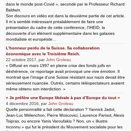
dans le monde post-Covid », secondé par le Professeur Richard
Baldwin.
Son discours en vidéo est dans la deuxième partie de cet article.
Il m’a semblé intéressant préalablement de faire une
présentation du cadre de cette conférence, l’IHEID, la
découverte d’un élément supplémentaire dans les galaxies
mondialiste et européiste…
L’honneur perdu de la Suisse. Sa collaboration
économique avec le Troisième Reich.
22 octobre 2017
,
par
John Groleau
« Diffusé en mars 1997 en pleine crise des fonds juifs en
déshérence, ce reportage avait provoqué une vive émotion. Il
montrait que l’image d’une Suisse résistant aux nazis devait être
sérieusement nuancée. Outrés, certains téléspectateurs avaient
même obtenu son interdiction. »
« Je préfère une Europe libérale à pas d’Europe du tout »
4 décembre 2016
,
par
John Groleau
Quelle personnalité a fait cette déclaration ? Yannick Jadot,
Jean-Luc Mélenchon, Pierre Moscovici, Laurence Parisot, Alexis
Tsipras, ou encore Yanis Varoufakis ? Non, un « illustre
inconnu » qui fut le président du Mouvement socialiste pour les