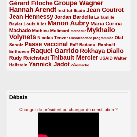
Groupe Wagner
Gérard Filoche
4/5
5/5
Hannah Arendt
Jean Coutrot
5/5
2/5
4/5
Institut Iliade
Jean Hennessy
4/5
3/5
Jordan Bardella
La famille
Manon Aubry
2/5
2/5
5/5
Maria Corina
Baylet
Louis Aliot
Mykhailo
Machado
3/5
2/5
1/5
Mathieu Molimard
Mercosur
Volynets
5/5
2/5
1/5
Nicolas Tenzer
Olaf
Obsolescence programmée
Passe vaccinal
2/5
4/5
2/5
Scholz
Raïf Badaoui
Raphaël
Raquel Garrido
Rokhaya Diallo
2/5
5/5
4/5
Enthoven
Thibault Mercier
Rudy Reichstadt
3/5
4/5
2/5
USAID
Walter
Yannick Jadot
2/5
4/5
1/5
Hallstein
Zéromacho
Débats
Changer de président ou changer de constitution ?