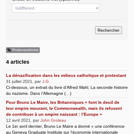
Systèmes & société sous contrôle
Nouvelles de l’antirépublique
Crises "Covid-19 & H1N1"
Guerre en Ukraine
Protestantisme
4 articles
La dénazification dans les milieux catholique et protestant
31 juillet 2021
,
par
J.G.
Ci-dessous, un extrait du livre d’Alfred Wahl, La seconde histoire
du nazisme. Dans l’Allemagne (…)
Pour Bruno Le Maire, les Britanniques « font le deuil de
leur empire mourant, le Commonwealth, mais ils refusent
de contribuer à un empire naissant : l’Europe »
12 avril 2021
,
par
John Groleau
Le 1er avril dernier, Bruno Le Maire a donné « une conférence
au Geneva Graduate Institute sur l’économie internationale