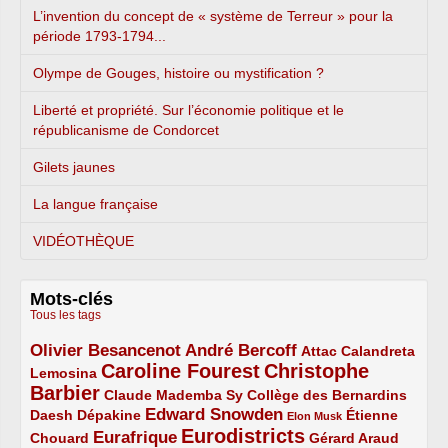
L’invention du concept de « système de Terreur » pour la
période 1793-1794...
Olympe de Gouges, histoire ou mystification ?
Liberté et propriété. Sur l’économie politique et le
républicanisme de Condorcet
Gilets jaunes
La langue française
VIDÉOTHÈQUE
Mots-clés
Tous les tags
Olivier Besancenot
André Bercoff
3/5
3/5
2/5
Attac
Calandreta
Caroline Fourest
Christophe
2/5
4/5
Lemosina
Barbier
4/5
2/5
2/5
Claude Mademba Sy
Collège des Bernardins
Edward Snowden
Daesh
2/5
2/5
3/5
1/5
Dépakine
Étienne
Elon Musk
Eurodistricts
2/5
3/5
4/5
2/5
Eurafrique
Chouard
Gérard Araud