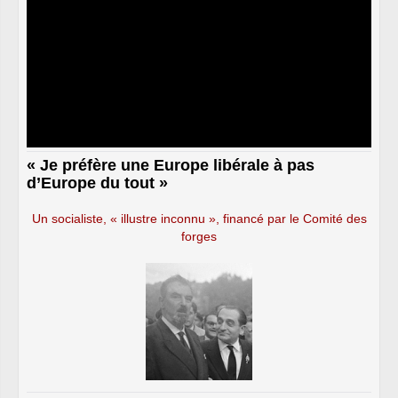
« Je préfère une Europe libérale à pas
d’Europe du tout »
Un socialiste, « illustre inconnu », financé par le Comité des
forges