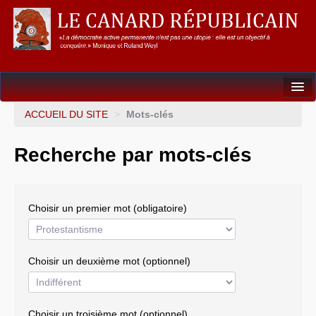
Dossiers
ACCUEIL DU SITE
>
Mots-clés
L’Union européenne
Recherche par mots-clés
Points de repères
Un éléphant, ça trompe énormément !
Choisir un premier mot (obligatoire)
Gouvernance mondiale & mondialisation
International
Choisir un deuxième mot (optionnel)
Résistances
L’Empire américain
Choisir un troisième mot (optionnel)